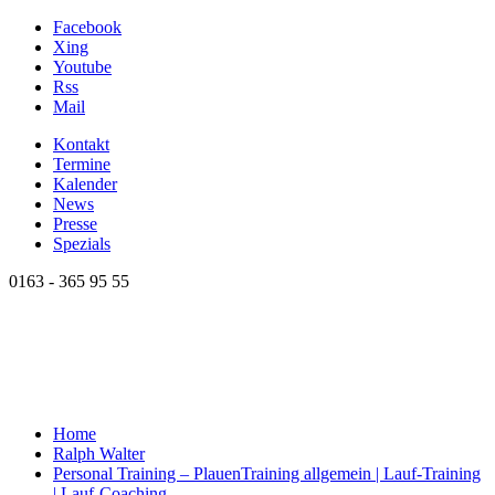
Facebook
Xing
Youtube
Rss
Mail
Kontakt
Termine
Kalender
News
Presse
Spezials
0163 - 365 95 55
Home
Ralph Walter
Personal Training – Plauen
Training allgemein | Lauf-Training
| Lauf-Coaching