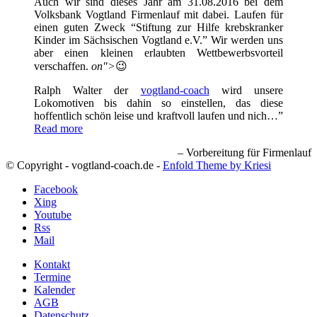
Auch wir sind dieses Jahr am 31.08.2016 bei dem
Volksbank Vogtland Firmenlauf mit dabei. Laufen für
einen guten Zweck “Stiftung zur Hilfe krebskranker
Kinder im Sächsischen Vogtland e.V.” Wir werden uns
aber einen kleinen erlaubten Wettbewerbsvorteil
verschaffen.
on">
😉
Ralph Walter der
vogtland-coach
wird unsere
Lokomotiven bis dahin so einstellen, das diese
hoffentlich schön leise und kraftvoll laufen und nich…
Read more
Vorbereitung für Firmenlauf
© Copyright - vogtland-coach.de -
Enfold Theme by Kriesi
Facebook
Xing
Youtube
Rss
Mail
Kontakt
Termine
Kalender
AGB
Datenschutz