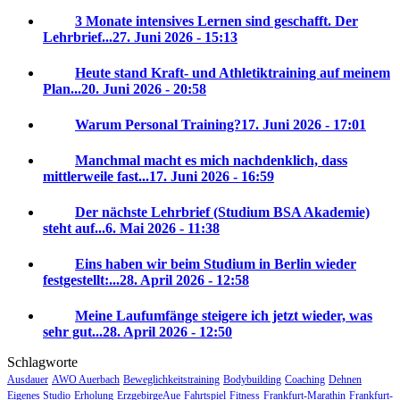
3 Monate intensives Lernen sind geschafft. Der
Lehrbrief...
27. Juni 2026 - 15:13
Heute stand Kraft- und Athletiktraining auf meinem
Plan...
20. Juni 2026 - 20:58
Warum Personal Training?
17. Juni 2026 - 17:01
Manchmal macht es mich nachdenklich, dass
mittlerweile fast...
17. Juni 2026 - 16:59
Der nächste Lehrbrief (Studium BSA Akademie)
steht auf...
6. Mai 2026 - 11:38
Eins haben wir beim Studium in Berlin wieder
festgestellt:...
28. April 2026 - 12:58
Meine Laufumfänge steigere ich jetzt wieder, was
sehr gut...
28. April 2026 - 12:50
Schlagworte
Ausdauer
AWO Auerbach
Beweglichkeitstraining
Bodybuilding
Coaching
Dehnen
Eigenes Studio
Erholung
ErzgebirgeAue
Fahrtspiel
Fitness
Frankfurt-Marathin
Frankfurt-