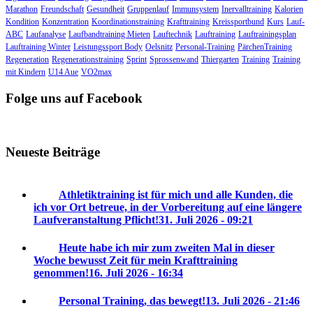
Marathon
Freundschaft
Gesundheit
Gruppenlauf
Immunsystem
Inervalltraining
Kalorien
Kondition
Konzentration
Koordinationstraining
Krafttraining
Kreissportbund
Kurs
Lauf-
ABC
Laufanalyse
Laufbandtraining Mieten
Lauftechnik
Lauftraining
Lauftrainingsplan
Lauftraining Winter
Leistungssport Body
Oelsnitz
Personal-Training
PärchenTraining
Regeneration
Regenerationstraining
Sprint
Sprossenwand
Thiergarten
Training
Training
mit Kindern
U14 Aue
VO2max
Folge uns auf Facebook
Neueste Beiträge
Athletiktraining ist für mich und alle Kunden, die
ich vor Ort betreue, in der Vorbereitung auf eine längere
Laufveranstaltung Pflicht!
31. Juli 2026 - 09:21
Heute habe ich mir zum zweiten Mal in dieser
Woche bewusst Zeit für mein Krafttraining
genommen!
16. Juli 2026 - 16:34
Personal Training, das bewegt!
13. Juli 2026 - 21:46