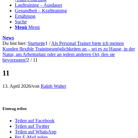
Lauftraining – Ausdauer
Gesundheit – Krafttraining
Ernährung
Suche
Menü
Menü
News
Du bist hier:
Startseite
1
/
Als Personal Trainer biete ich meinen
Kunden flexible Trainingsmöglichkeiten an – sei es zu Hause, in der
Natur, am Arbeitsplatz oder an jedem anderen Ort, den sie
bevorzugen!
2
/
11
11
13. April 2026
/
von
Ralph Walter
Eintrag teilen
Teilen auf Facebook
Teilen auf Twitter
Teilen auf WhatsApp
Per E-Mail teilen