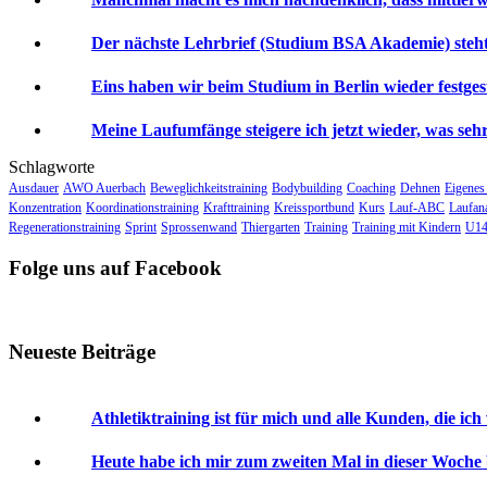
Der nächste Lehrbrief (Studium BSA Akademie) steht 
Eins haben wir beim Studium in Berlin wieder festgeste
Meine Laufumfänge steigere ich jetzt wieder, was sehr 
Schlagworte
Ausdauer
AWO Auerbach
Beweglichkeitstraining
Bodybuilding
Coaching
Dehnen
Eigenes
Konzentration
Koordinationstraining
Krafttraining
Kreissportbund
Kurs
Lauf-ABC
Laufan
Regenerationstraining
Sprint
Sprossenwand
Thiergarten
Training
Training mit Kindern
U14
Folge uns auf Facebook
Neueste Beiträge
Athletiktraining ist für mich und alle Kunden, die ich
Heute habe ich mir zum zweiten Mal in dieser Woche