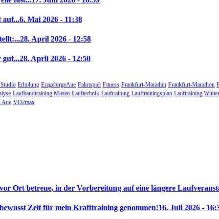
auf...
6. Mai 2026 - 11:38
llt:...
28. April 2026 - 12:58
gut...
28. April 2026 - 12:50
 Studio
Erholung
ErzgebirgeAue
Fahrtspiel
Fitness
Frankfurt-Marathin
Frankfurt-Marathon
alyse
Laufbandtraining Mieten
Lauftechnik
Lauftraining
Lauftrainingsplan
Lauftraining Winte
 Aue
VO2max
 vor Ort betreue, in der Vorbereitung auf eine längere Laufveranst
 bewusst Zeit für mein Krafttraining genommen!
16. Juli 2026 - 16: