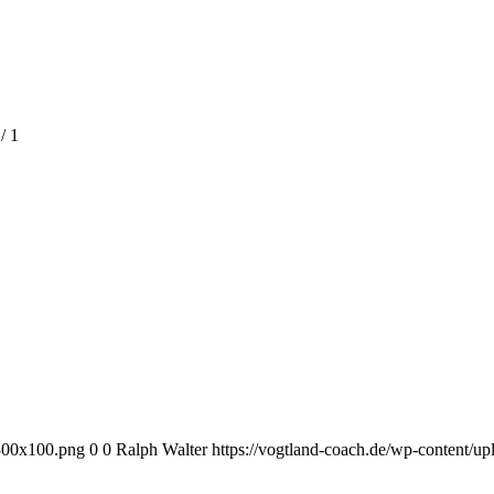
/
1
-300x100.png
0
0
Ralph Walter
https://vogtland-coach.de/wp-content/