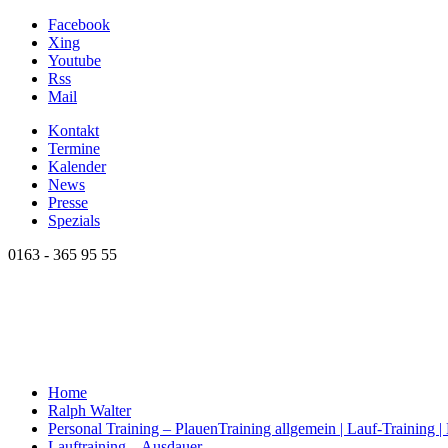
Facebook
Xing
Youtube
Rss
Mail
Kontakt
Termine
Kalender
News
Presse
Spezials
0163 - 365 95 55
Home
Ralph Walter
Personal Training – Plauen
Training allgemein | Lauf-Training 
Lauftraining – Ausdauer