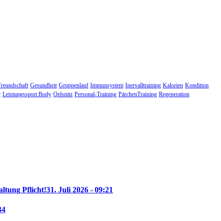
Freundschaft
Gesundheit
Gruppenlauf
Immunsystem
Inervalltraining
Kalorien
Kondition
r
Leistungssport Body
Oelsnitz
Personal-Training
PärchenTraining
Regeneration
altung Pflicht!
31. Juli 2026 - 09:21
34