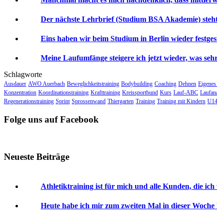
Der nächste Lehrbrief (Studium BSA Akademie) steht 
Eins haben wir beim Studium in Berlin wieder festgeste
Meine Laufumfänge steigere ich jetzt wieder, was sehr 
Schlagworte
Ausdauer
AWO Auerbach
Beweglichkeitstraining
Bodybuilding
Coaching
Dehnen
Eigenes
Konzentration
Koordinationstraining
Krafttraining
Kreissportbund
Kurs
Lauf-ABC
Laufan
Regenerationstraining
Sprint
Sprossenwand
Thiergarten
Training
Training mit Kindern
U14
Folge uns auf Facebook
Neueste Beiträge
Athletiktraining ist für mich und alle Kunden, die ich
Heute habe ich mir zum zweiten Mal in dieser Woche