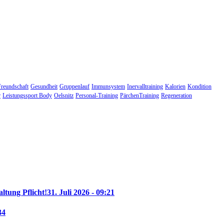
Freundschaft
Gesundheit
Gruppenlauf
Immunsystem
Inervalltraining
Kalorien
Kondition
r
Leistungssport Body
Oelsnitz
Personal-Training
PärchenTraining
Regeneration
altung Pflicht!
31. Juli 2026 - 09:21
34