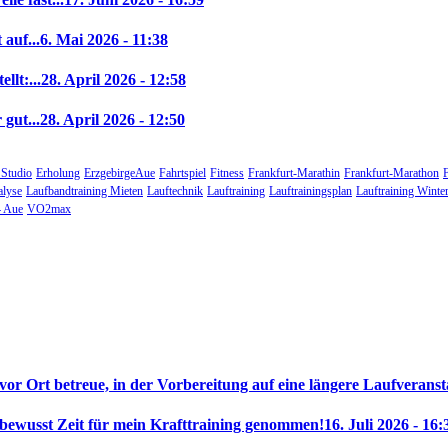
auf...
6. Mai 2026 - 11:38
llt:...
28. April 2026 - 12:58
gut...
28. April 2026 - 12:50
 Studio
Erholung
ErzgebirgeAue
Fahrtspiel
Fitness
Frankfurt-Marathin
Frankfurt-Marathon
alyse
Laufbandtraining Mieten
Lauftechnik
Lauftraining
Lauftrainingsplan
Lauftraining Winte
 Aue
VO2max
 vor Ort betreue, in der Vorbereitung auf eine längere Laufveranst
 bewusst Zeit für mein Krafttraining genommen!
16. Juli 2026 - 16: