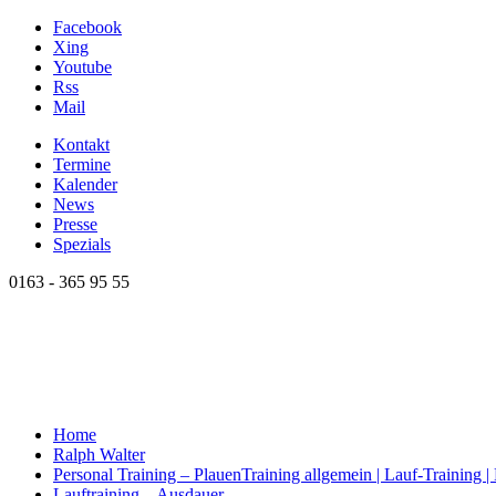
Facebook
Xing
Youtube
Rss
Mail
Kontakt
Termine
Kalender
News
Presse
Spezials
0163 - 365 95 55
Home
Ralph Walter
Personal Training – Plauen
Training allgemein | Lauf-Training 
Lauftraining – Ausdauer