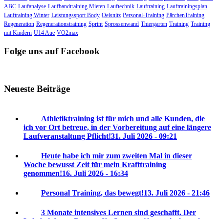
ABC
Laufanalyse
Laufbandtraining Mieten
Lauftechnik
Lauftraining
Lauftrainingsplan
Lauftraining Winter
Leistungssport Body
Oelsnitz
Personal-Training
PärchenTraining
Regeneration
Regenerationstraining
Sprint
Sprossenwand
Thiergarten
Training
Training
mit Kindern
U14 Aue
VO2max
Folge uns auf Facebook
Neueste Beiträge
Athletiktraining ist für mich und alle Kunden, die
ich vor Ort betreue, in der Vorbereitung auf eine längere
Laufveranstaltung Pflicht!
31. Juli 2026 - 09:21
Heute habe ich mir zum zweiten Mal in dieser
Woche bewusst Zeit für mein Krafttraining
genommen!
16. Juli 2026 - 16:34
Personal Training, das bewegt!
13. Juli 2026 - 21:46
3 Monate intensives Lernen sind geschafft. Der