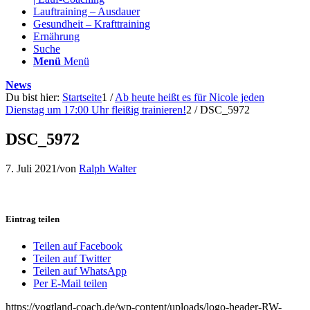
Lauftraining – Ausdauer
Gesundheit – Krafttraining
Ernährung
Suche
Menü
Menü
News
Du bist hier:
Startseite
1
/
Ab heute heißt es für Nicole jeden
Dienstag um 17:00 Uhr fleißig trainieren!
2
/
DSC_5972
DSC_5972
7. Juli 2021
/
von
Ralph Walter
Eintrag teilen
Teilen auf Facebook
Teilen auf Twitter
Teilen auf WhatsApp
Per E-Mail teilen
https://vogtland-coach.de/wp-content/uploads/logo-header-RW-