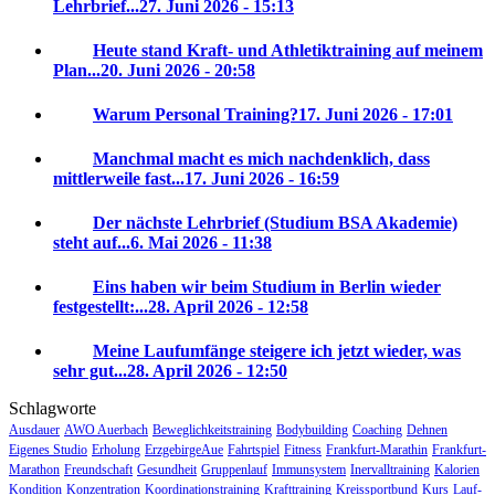
Lehrbrief...
27. Juni 2026 - 15:13
Heute stand Kraft- und Athletiktraining auf meinem
Plan...
20. Juni 2026 - 20:58
Warum Personal Training?
17. Juni 2026 - 17:01
Manchmal macht es mich nachdenklich, dass
mittlerweile fast...
17. Juni 2026 - 16:59
Der nächste Lehrbrief (Studium BSA Akademie)
steht auf...
6. Mai 2026 - 11:38
Eins haben wir beim Studium in Berlin wieder
festgestellt:...
28. April 2026 - 12:58
Meine Laufumfänge steigere ich jetzt wieder, was
sehr gut...
28. April 2026 - 12:50
Schlagworte
Ausdauer
AWO Auerbach
Beweglichkeitstraining
Bodybuilding
Coaching
Dehnen
Eigenes Studio
Erholung
ErzgebirgeAue
Fahrtspiel
Fitness
Frankfurt-Marathin
Frankfurt-
Marathon
Freundschaft
Gesundheit
Gruppenlauf
Immunsystem
Inervalltraining
Kalorien
Kondition
Konzentration
Koordinationstraining
Krafttraining
Kreissportbund
Kurs
Lauf-