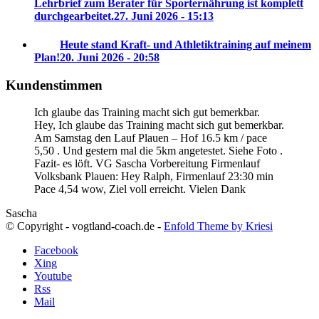
Lehrbrief zum Berater für Sporternährung ist komplett
durchgearbeitet.
27. Juni 2026 - 15:13
Heute stand Kraft- und Athletiktraining auf meinem
Plan!
20. Juni 2026 - 20:58
Kundenstimmen
Ich glaube das Training macht sich gut bemerkbar.
Hey, Ich glaube das Training macht sich gut bemerkbar.
Am Samstag den Lauf Plauen – Hof 16.5 km / pace
5,50 . Und gestern mal die 5km angetestet. Siehe Foto .
Fazit- es löft. VG Sascha
Vorbereitung Firmenlauf
Volksbank Plauen:
Hey Ralph, Firmenlauf 23:30 min
Pace 4,54 wow, Ziel voll erreicht. Vielen Dank
Sascha
© Copyright - vogtland-coach.de -
Enfold Theme by Kriesi
Facebook
Xing
Youtube
Rss
Mail