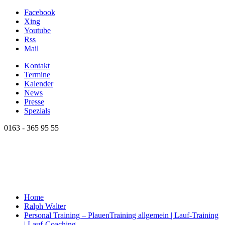
Facebook
Xing
Youtube
Rss
Mail
Kontakt
Termine
Kalender
News
Presse
Spezials
0163 - 365 95 55
Home
Ralph Walter
Personal Training – Plauen
Training allgemein | Lauf-Training
| Lauf-Coaching