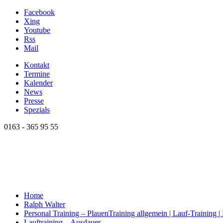
Facebook
Xing
Youtube
Rss
Mail
Kontakt
Termine
Kalender
News
Presse
Spezials
0163 - 365 95 55
Home
Ralph Walter
Personal Training – Plauen
Training allgemein | Lauf-Training 
Lauftraining – Ausdauer