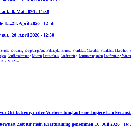
auf...
6. Mai 2026 - 11:38
llt:...
28. April 2026 - 12:58
gut...
28. April 2026 - 12:50
 Studio
Erholung
ErzgebirgeAue
Fahrtspiel
Fitness
Frankfurt-Marathin
Frankfurt-Marathon
alyse
Laufbandtraining Mieten
Lauftechnik
Lauftraining
Lauftrainingsplan
Lauftraining Winte
 Aue
VO2max
 vor Ort betreue, in der Vorbereitung auf eine längere Laufveranst
 bewusst Zeit für mein Krafttraining genommen!
16. Juli 2026 - 16: