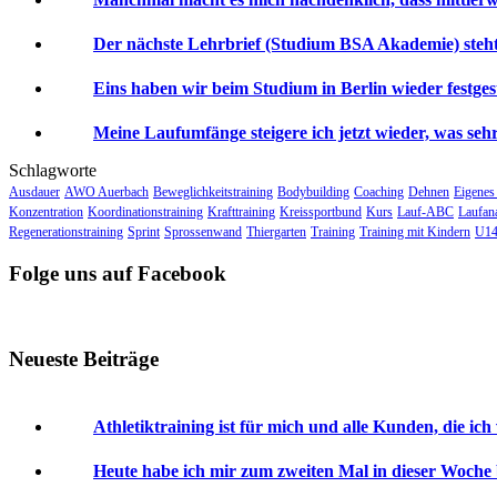
Der nächste Lehrbrief (Studium BSA Akademie) steht 
Eins haben wir beim Studium in Berlin wieder festgeste
Meine Laufumfänge steigere ich jetzt wieder, was sehr 
Schlagworte
Ausdauer
AWO Auerbach
Beweglichkeitstraining
Bodybuilding
Coaching
Dehnen
Eigenes
Konzentration
Koordinationstraining
Krafttraining
Kreissportbund
Kurs
Lauf-ABC
Laufan
Regenerationstraining
Sprint
Sprossenwand
Thiergarten
Training
Training mit Kindern
U14
Folge uns auf Facebook
Neueste Beiträge
Athletiktraining ist für mich und alle Kunden, die ich
Heute habe ich mir zum zweiten Mal in dieser Woche