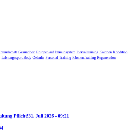
Freundschaft
Gesundheit
Gruppenlauf
Immunsystem
Inervalltraining
Kalorien
Kondition
r
Leistungssport Body
Oelsnitz
Personal-Training
PärchenTraining
Regeneration
altung Pflicht!
31. Juli 2026 - 09:21
34