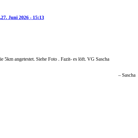
.
27. Juni 2026 - 15:13
 5km angetestet. Siehe Foto . Fazit- es löft. VG Sascha
Sascha