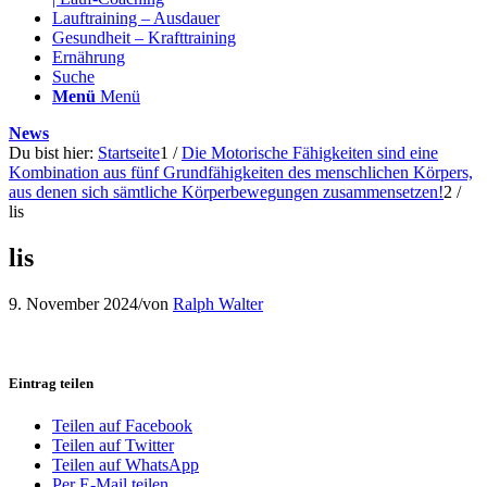
Lauftraining – Ausdauer
Gesundheit – Krafttraining
Ernährung
Suche
Menü
Menü
News
Du bist hier:
Startseite
1
/
Die Motorische Fähigkeiten sind eine
Kombination aus fünf Grundfähigkeiten des menschlichen Körpers,
aus denen sich sämtliche Körperbewegungen zusammensetzen!
2
/
lis
lis
9. November 2024
/
von
Ralph Walter
Eintrag teilen
Teilen auf Facebook
Teilen auf Twitter
Teilen auf WhatsApp
Per E-Mail teilen