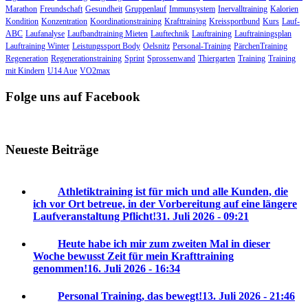
Marathon
Freundschaft
Gesundheit
Gruppenlauf
Immunsystem
Inervalltraining
Kalorien
Kondition
Konzentration
Koordinationstraining
Krafttraining
Kreissportbund
Kurs
Lauf-
ABC
Laufanalyse
Laufbandtraining Mieten
Lauftechnik
Lauftraining
Lauftrainingsplan
Lauftraining Winter
Leistungssport Body
Oelsnitz
Personal-Training
PärchenTraining
Regeneration
Regenerationstraining
Sprint
Sprossenwand
Thiergarten
Training
Training
mit Kindern
U14 Aue
VO2max
Folge uns auf Facebook
Neueste Beiträge
Athletiktraining ist für mich und alle Kunden, die
ich vor Ort betreue, in der Vorbereitung auf eine längere
Laufveranstaltung Pflicht!
31. Juli 2026 - 09:21
Heute habe ich mir zum zweiten Mal in dieser
Woche bewusst Zeit für mein Krafttraining
genommen!
16. Juli 2026 - 16:34
Personal Training, das bewegt!
13. Juli 2026 - 21:46