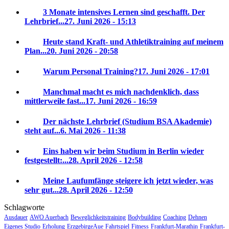
3 Monate intensives Lernen sind geschafft. Der
Lehrbrief...
27. Juni 2026 - 15:13
Heute stand Kraft- und Athletiktraining auf meinem
Plan...
20. Juni 2026 - 20:58
Warum Personal Training?
17. Juni 2026 - 17:01
Manchmal macht es mich nachdenklich, dass
mittlerweile fast...
17. Juni 2026 - 16:59
Der nächste Lehrbrief (Studium BSA Akademie)
steht auf...
6. Mai 2026 - 11:38
Eins haben wir beim Studium in Berlin wieder
festgestellt:...
28. April 2026 - 12:58
Meine Laufumfänge steigere ich jetzt wieder, was
sehr gut...
28. April 2026 - 12:50
Schlagworte
Ausdauer
AWO Auerbach
Beweglichkeitstraining
Bodybuilding
Coaching
Dehnen
Eigenes Studio
Erholung
ErzgebirgeAue
Fahrtspiel
Fitness
Frankfurt-Marathin
Frankfurt-