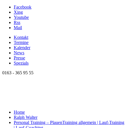
Facebook
Xing
Youtube
Rss
Mail
Kontakt
Termine
Kalender
News
Presse
Spezials
0163 - 365 95 55
Home
Ralph Walter
Personal Training – Plauen
Training allgemein | Lauf-Training
| Lauf-Coaching