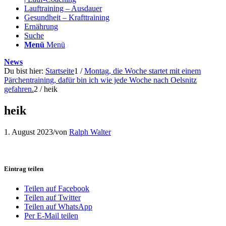
Lauftraining – Ausdauer
Gesundheit – Krafttraining
Ernährung
Suche
Menü
Menü
News
Du bist hier:
Startseite
1
/
Montag, die Woche startet mit einem
Pärchentraining, dafür bin ich wie jede Woche nach Oelsnitz
gefahren.
2
/
heik
heik
1. August 2023
/
von
Ralph Walter
Eintrag teilen
Teilen auf Facebook
Teilen auf Twitter
Teilen auf WhatsApp
Per E-Mail teilen