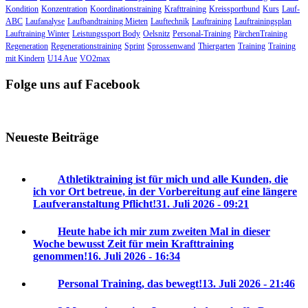
Kondition
Konzentration
Koordinationstraining
Krafttraining
Kreissportbund
Kurs
Lauf-
ABC
Laufanalyse
Laufbandtraining Mieten
Lauftechnik
Lauftraining
Lauftrainingsplan
Lauftraining Winter
Leistungssport Body
Oelsnitz
Personal-Training
PärchenTraining
Regeneration
Regenerationstraining
Sprint
Sprossenwand
Thiergarten
Training
Training
mit Kindern
U14 Aue
VO2max
Folge uns auf Facebook
Neueste Beiträge
Athletiktraining ist für mich und alle Kunden, die
ich vor Ort betreue, in der Vorbereitung auf eine längere
Laufveranstaltung Pflicht!
31. Juli 2026 - 09:21
Heute habe ich mir zum zweiten Mal in dieser
Woche bewusst Zeit für mein Krafttraining
genommen!
16. Juli 2026 - 16:34
Personal Training, das bewegt!
13. Juli 2026 - 21:46