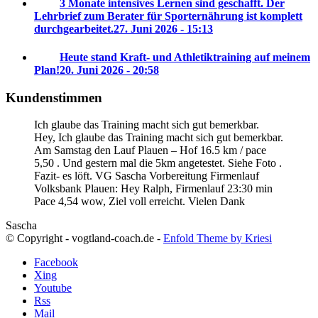
3 Monate intensives Lernen sind geschafft. Der
Lehrbrief zum Berater für Sporternährung ist komplett
durchgearbeitet.
27. Juni 2026 - 15:13
Heute stand Kraft- und Athletiktraining auf meinem
Plan!
20. Juni 2026 - 20:58
Kundenstimmen
Ich glaube das Training macht sich gut bemerkbar.
Hey, Ich glaube das Training macht sich gut bemerkbar.
Am Samstag den Lauf Plauen – Hof 16.5 km / pace
5,50 . Und gestern mal die 5km angetestet. Siehe Foto .
Fazit- es löft. VG Sascha
Vorbereitung Firmenlauf
Volksbank Plauen:
Hey Ralph, Firmenlauf 23:30 min
Pace 4,54 wow, Ziel voll erreicht. Vielen Dank
Sascha
© Copyright - vogtland-coach.de -
Enfold Theme by Kriesi
Facebook
Xing
Youtube
Rss
Mail