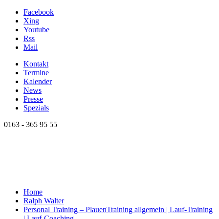
Facebook
Xing
Youtube
Rss
Mail
Kontakt
Termine
Kalender
News
Presse
Spezials
0163 - 365 95 55
Home
Ralph Walter
Personal Training – Plauen
Training allgemein | Lauf-Training
| Lauf-Coaching