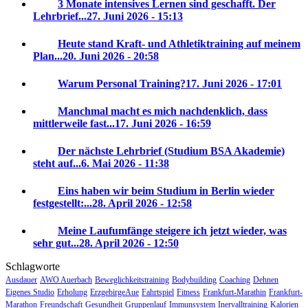
3 Monate intensives Lernen sind geschafft. Der
Lehrbrief...
27. Juni 2026 - 15:13
Heute stand Kraft- und Athletiktraining auf meinem
Plan...
20. Juni 2026 - 20:58
Warum Personal Training?
17. Juni 2026 - 17:01
Manchmal macht es mich nachdenklich, dass
mittlerweile fast...
17. Juni 2026 - 16:59
Der nächste Lehrbrief (Studium BSA Akademie)
steht auf...
6. Mai 2026 - 11:38
Eins haben wir beim Studium in Berlin wieder
festgestellt:...
28. April 2026 - 12:58
Meine Laufumfänge steigere ich jetzt wieder, was
sehr gut...
28. April 2026 - 12:50
Schlagworte
Ausdauer
AWO Auerbach
Beweglichkeitstraining
Bodybuilding
Coaching
Dehnen
Eigenes Studio
Erholung
ErzgebirgeAue
Fahrtspiel
Fitness
Frankfurt-Marathin
Frankfurt-
Marathon
Freundschaft
Gesundheit
Gruppenlauf
Immunsystem
Inervalltraining
Kalorien