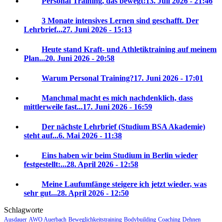
Personal Training, das bewegt!
13. Juli 2026 - 21:46
3 Monate intensives Lernen sind geschafft. Der
Lehrbrief...
27. Juni 2026 - 15:13
Heute stand Kraft- und Athletiktraining auf meinem
Plan...
20. Juni 2026 - 20:58
Warum Personal Training?
17. Juni 2026 - 17:01
Manchmal macht es mich nachdenklich, dass
mittlerweile fast...
17. Juni 2026 - 16:59
Der nächste Lehrbrief (Studium BSA Akademie)
steht auf...
6. Mai 2026 - 11:38
Eins haben wir beim Studium in Berlin wieder
festgestellt:...
28. April 2026 - 12:58
Meine Laufumfänge steigere ich jetzt wieder, was
sehr gut...
28. April 2026 - 12:50
Schlagworte
Ausdauer
AWO Auerbach
Beweglichkeitstraining
Bodybuilding
Coaching
Dehnen