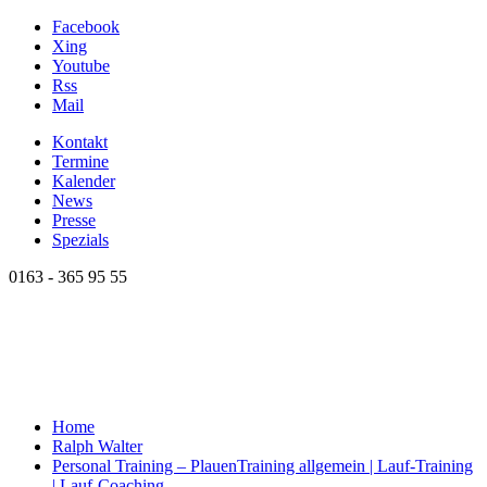
Facebook
Xing
Youtube
Rss
Mail
Kontakt
Termine
Kalender
News
Presse
Spezials
0163 - 365 95 55
Home
Ralph Walter
Personal Training – Plauen
Training allgemein | Lauf-Training
| Lauf-Coaching