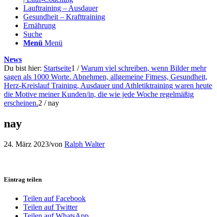
Lauftraining – Ausdauer
Gesundheit – Krafttraining
Ernährung
Suche
Menü
Menü
News
Du bist hier:
Startseite
1
/
Warum viel schreiben, wenn Bilder mehr
sagen als 1000 Worte. Abnehmen, allgemeine Fitness, Gesundheit,
Herz-Kreislauf Training, Ausdauer und Athletiktraining waren heute
die Motive meiner Kunden/in, die wie jede Woche regelmäßig
erscheinen.
2
/
nay
nay
24. März 2023
/
von
Ralph Walter
Eintrag teilen
Teilen auf Facebook
Teilen auf Twitter
Teilen auf WhatsApp