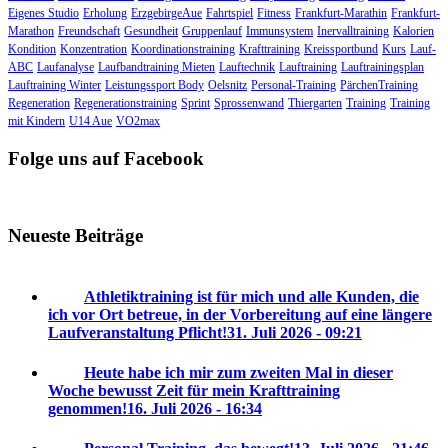
Eigenes Studio
Erholung
ErzgebirgeAue
Fahrtspiel
Fitness
Frankfurt-Marathin
Frankfurt-
Marathon
Freundschaft
Gesundheit
Gruppenlauf
Immunsystem
Inervalltraining
Kalorien
Kondition
Konzentration
Koordinationstraining
Krafttraining
Kreissportbund
Kurs
Lauf-
ABC
Laufanalyse
Laufbandtraining Mieten
Lauftechnik
Lauftraining
Lauftrainingsplan
Lauftraining Winter
Leistungssport Body
Oelsnitz
Personal-Training
PärchenTraining
Regeneration
Regenerationstraining
Sprint
Sprossenwand
Thiergarten
Training
Training
mit Kindern
U14 Aue
VO2max
Folge uns auf Facebook
Neueste Beiträge
Athletiktraining ist für mich und alle Kunden, die
ich vor Ort betreue, in der Vorbereitung auf eine längere
Laufveranstaltung Pflicht!
31. Juli 2026 - 09:21
Heute habe ich mir zum zweiten Mal in dieser
Woche bewusst Zeit für mein Krafttraining
genommen!
16. Juli 2026 - 16:34