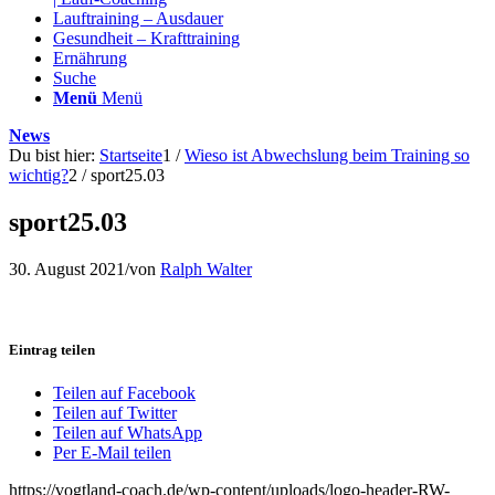
Lauftraining – Ausdauer
Gesundheit – Krafttraining
Ernährung
Suche
Menü
Menü
News
Du bist hier:
Startseite
1
/
Wieso ist Abwechslung beim Training so
wichtig?
2
/
sport25.03
sport25.03
30. August 2021
/
von
Ralph Walter
Eintrag teilen
Teilen auf Facebook
Teilen auf Twitter
Teilen auf WhatsApp
Per E-Mail teilen
https://vogtland-coach.de/wp-content/uploads/logo-header-RW-