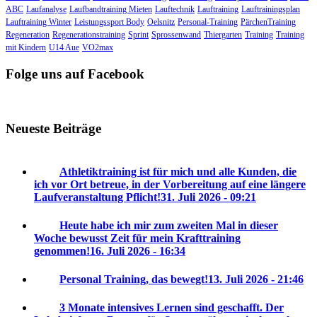
ABC
Laufanalyse
Laufbandtraining Mieten
Lauftechnik
Lauftraining
Lauftrainingsplan
Lauftraining Winter
Leistungssport Body
Oelsnitz
Personal-Training
PärchenTraining
Regeneration
Regenerationstraining
Sprint
Sprossenwand
Thiergarten
Training
Training
mit Kindern
U14 Aue
VO2max
Folge uns auf Facebook
Neueste Beiträge
Athletiktraining ist für mich und alle Kunden, die
ich vor Ort betreue, in der Vorbereitung auf eine längere
Laufveranstaltung Pflicht!
31. Juli 2026 - 09:21
Heute habe ich mir zum zweiten Mal in dieser
Woche bewusst Zeit für mein Krafttraining
genommen!
16. Juli 2026 - 16:34
Personal Training, das bewegt!
13. Juli 2026 - 21:46
3 Monate intensives Lernen sind geschafft. Der