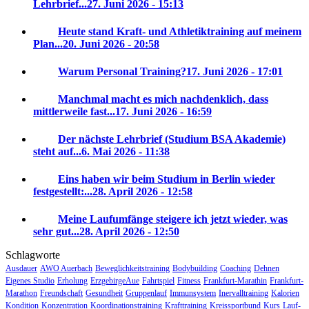
Lehrbrief...
27. Juni 2026 - 15:13
Heute stand Kraft- und Athletiktraining auf meinem
Plan...
20. Juni 2026 - 20:58
Warum Personal Training?
17. Juni 2026 - 17:01
Manchmal macht es mich nachdenklich, dass
mittlerweile fast...
17. Juni 2026 - 16:59
Der nächste Lehrbrief (Studium BSA Akademie)
steht auf...
6. Mai 2026 - 11:38
Eins haben wir beim Studium in Berlin wieder
festgestellt:...
28. April 2026 - 12:58
Meine Laufumfänge steigere ich jetzt wieder, was
sehr gut...
28. April 2026 - 12:50
Schlagworte
Ausdauer
AWO Auerbach
Beweglichkeitstraining
Bodybuilding
Coaching
Dehnen
Eigenes Studio
Erholung
ErzgebirgeAue
Fahrtspiel
Fitness
Frankfurt-Marathin
Frankfurt-
Marathon
Freundschaft
Gesundheit
Gruppenlauf
Immunsystem
Inervalltraining
Kalorien
Kondition
Konzentration
Koordinationstraining
Krafttraining
Kreissportbund
Kurs
Lauf-