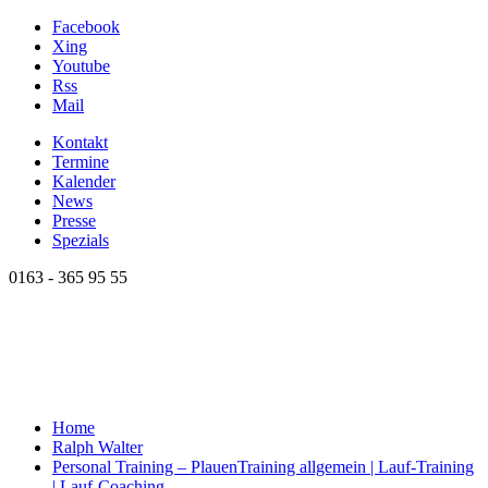
Facebook
Xing
Youtube
Rss
Mail
Kontakt
Termine
Kalender
News
Presse
Spezials
0163 - 365 95 55
Home
Ralph Walter
Personal Training – Plauen
Training allgemein | Lauf-Training
| Lauf-Coaching