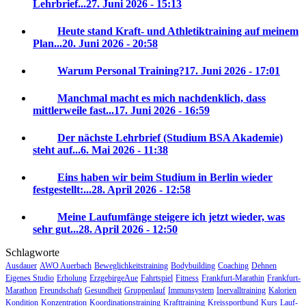
Lehrbrief...
27. Juni 2026 - 15:13
Heute stand Kraft- und Athletiktraining auf meinem
Plan...
20. Juni 2026 - 20:58
Warum Personal Training?
17. Juni 2026 - 17:01
Manchmal macht es mich nachdenklich, dass
mittlerweile fast...
17. Juni 2026 - 16:59
Der nächste Lehrbrief (Studium BSA Akademie)
steht auf...
6. Mai 2026 - 11:38
Eins haben wir beim Studium in Berlin wieder
festgestellt:...
28. April 2026 - 12:58
Meine Laufumfänge steigere ich jetzt wieder, was
sehr gut...
28. April 2026 - 12:50
Schlagworte
Ausdauer
AWO Auerbach
Beweglichkeitstraining
Bodybuilding
Coaching
Dehnen
Eigenes Studio
Erholung
ErzgebirgeAue
Fahrtspiel
Fitness
Frankfurt-Marathin
Frankfurt-
Marathon
Freundschaft
Gesundheit
Gruppenlauf
Immunsystem
Inervalltraining
Kalorien
Kondition
Konzentration
Koordinationstraining
Krafttraining
Kreissportbund
Kurs
Lauf-