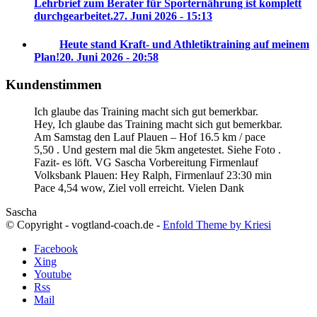
Lehrbrief zum Berater für Sporternährung ist komplett
durchgearbeitet.
27. Juni 2026 - 15:13
Heute stand Kraft- und Athletiktraining auf meinem
Plan!
20. Juni 2026 - 20:58
Kundenstimmen
Ich glaube das Training macht sich gut bemerkbar.
Hey, Ich glaube das Training macht sich gut bemerkbar.
Am Samstag den Lauf Plauen – Hof 16.5 km / pace
5,50 . Und gestern mal die 5km angetestet. Siehe Foto .
Fazit- es löft. VG Sascha
Vorbereitung Firmenlauf
Volksbank Plauen:
Hey Ralph, Firmenlauf 23:30 min
Pace 4,54 wow, Ziel voll erreicht. Vielen Dank
Sascha
© Copyright - vogtland-coach.de -
Enfold Theme by Kriesi
Facebook
Xing
Youtube
Rss
Mail