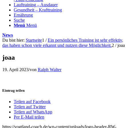
Lauftraining – Ausdauer
Gesundheit – Krafttraining
Ernährung
Suche
Menü
Menü
News
Du bist hier:
Startseite
1
/
Ein persönliches Training ist sehr effektiv,
das haben schon viele erkannt und nutzen diese Möglichkeit.
2
/
joaa
joaa
19. April 2023
/
von
Ralph Walter
Eintrag teilen
Teilen auf Facebook
Teilen auf Twitter
Teilen auf WhatsApp
Per E-Mail teilen
https://vogtland-coach.de/wp-content/uploads/logo-header-RW-