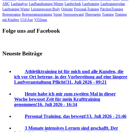
ABC
Laufanalyse
Laufbandtraining Mieten
Lauftechnik
Lauftraining
Lauftrainingsplan
Lauftraining Winter
Leistungssport Body
Oelsnitz
Personal-Training
PärchenTraining
Regeneration
Regenerationstraining
Sprint
Sprossenwand
Thiergarten
Training
Training
mit Kindern
U14 Aue
VO2max
Folge uns auf Facebook
Neueste Beiträge
Athletiktraining ist für mich und alle Kunden, die
ich vor Ort betreue, in der Vorbereitung auf eine längere
Laufveranstaltung Pflicht!
31. Juli 2026 - 09:21
Heute habe ich mir zum zweiten Mal in dieser
Woche bewusst Zeit für mein Krafttraining
genommen!
16. Juli 2026 - 16:34
Personal Training, das bewegt!
13. Juli 2026 - 21:46
3 Monate intensives Lernen sind geschafft. Der