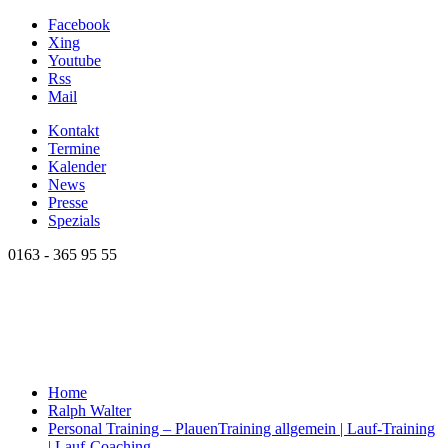
Facebook
Xing
Youtube
Rss
Mail
Kontakt
Termine
Kalender
News
Presse
Spezials
0163 - 365 95 55
Home
Ralph Walter
Personal Training – Plauen
Training allgemein | Lauf-Training
| Lauf-Coaching