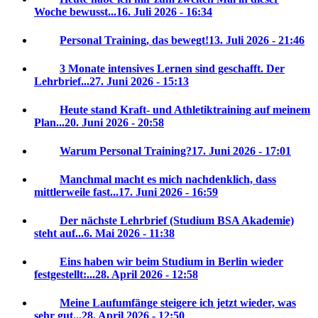
Woche bewusst...
16. Juli 2026 - 16:34
Personal Training, das bewegt!
13. Juli 2026 - 21:46
3 Monate intensives Lernen sind geschafft. Der
Lehrbrief...
27. Juni 2026 - 15:13
Heute stand Kraft- und Athletiktraining auf meinem
Plan...
20. Juni 2026 - 20:58
Warum Personal Training?
17. Juni 2026 - 17:01
Manchmal macht es mich nachdenklich, dass
mittlerweile fast...
17. Juni 2026 - 16:59
Der nächste Lehrbrief (Studium BSA Akademie)
steht auf...
6. Mai 2026 - 11:38
Eins haben wir beim Studium in Berlin wieder
festgestellt:...
28. April 2026 - 12:58
Meine Laufumfänge steigere ich jetzt wieder, was
sehr gut...
28. April 2026 - 12:50