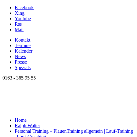
Facebook
Xing
Youtube
Rss
Mail
Kontakt
Termine
Kalender
News
Presse
Spezials
0163 - 365 95 55
Home
Ralph Walter
Personal Training – Plauen
Training allgemein | Lauf-Training
| Lauf-Coaching