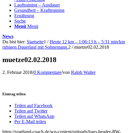
Lauftraining – Ausdauer
Gesundheit – Krafttraining
Ernährung
Suche
Menü
Menü
News
Du bist hier:
Startseite
1
/
Heute 12 km – 1:06:13 h – 5:31 min/km
ruhigen Dauerlauf mit Sohnemann.
2
/
muetze02.02.2018
muetze02.02.2018
2. Februar 2018
/
0 Kommentare
/
von
Ralph Walter
Eintrag teilen
Teilen auf Facebook
Teilen auf Twitter
Teilen auf WhatsApp
Per E-Mail teilen
https://vogtland-coach.de/wp-content/uploads/logo-header-RW-