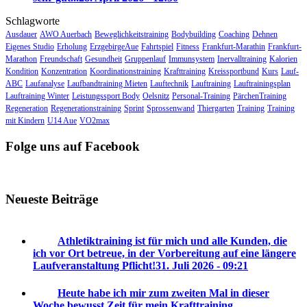
Schlagworte
Ausdauer
AWO Auerbach
Beweglichkeitstraining
Bodybuilding
Coaching
Dehnen
Eigenes Studio
Erholung
ErzgebirgeAue
Fahrtspiel
Fitness
Frankfurt-Marathin
Frankfurt-
Marathon
Freundschaft
Gesundheit
Gruppenlauf
Immunsystem
Inervalltraining
Kalorien
Kondition
Konzentration
Koordinationstraining
Krafttraining
Kreissportbund
Kurs
Lauf-
ABC
Laufanalyse
Laufbandtraining Mieten
Lauftechnik
Lauftraining
Lauftrainingsplan
Lauftraining Winter
Leistungssport Body
Oelsnitz
Personal-Training
PärchenTraining
Regeneration
Regenerationstraining
Sprint
Sprossenwand
Thiergarten
Training
Training
mit Kindern
U14 Aue
VO2max
Folge uns auf Facebook
Neueste Beiträge
Athletiktraining ist für mich und alle Kunden, die
ich vor Ort betreue, in der Vorbereitung auf eine längere
Laufveranstaltung Pflicht!
31. Juli 2026 - 09:21
Heute habe ich mir zum zweiten Mal in dieser
Woche bewusst Zeit für mein Krafttraining