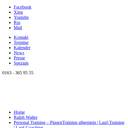
Facebook
Xing
Youtube
Rss
Mail
Kontakt
Termine
Kalender
News
Presse
Spezials
0163 - 365 95 55
Home
Ralph Walter
Personal Training – Plauen
Training allgemein | Lauf-Training
| Lauf-Coaching