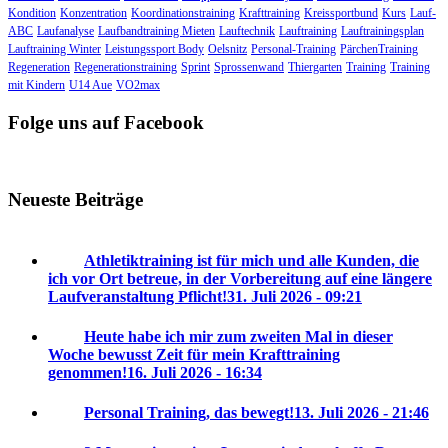
Kondition
Konzentration
Koordinationstraining
Krafttraining
Kreissportbund
Kurs
Lauf-
ABC
Laufanalyse
Laufbandtraining Mieten
Lauftechnik
Lauftraining
Lauftrainingsplan
Lauftraining Winter
Leistungssport Body
Oelsnitz
Personal-Training
PärchenTraining
Regeneration
Regenerationstraining
Sprint
Sprossenwand
Thiergarten
Training
Training
mit Kindern
U14 Aue
VO2max
Folge uns auf Facebook
Neueste Beiträge
Athletiktraining ist für mich und alle Kunden, die
ich vor Ort betreue, in der Vorbereitung auf eine längere
Laufveranstaltung Pflicht!
31. Juli 2026 - 09:21
Heute habe ich mir zum zweiten Mal in dieser
Woche bewusst Zeit für mein Krafttraining
genommen!
16. Juli 2026 - 16:34
Personal Training, das bewegt!
13. Juli 2026 - 21:46