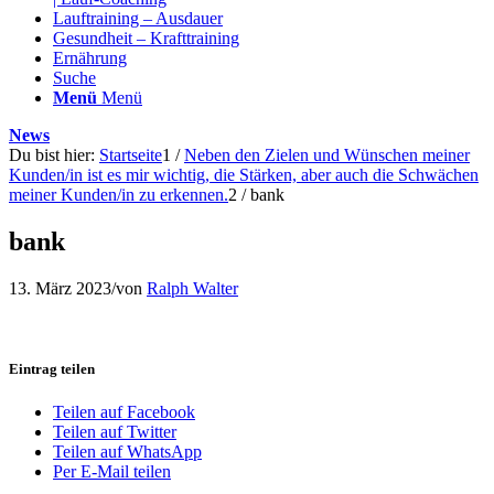
Lauftraining – Ausdauer
Gesundheit – Krafttraining
Ernährung
Suche
Menü
Menü
News
Du bist hier:
Startseite
1
/
Neben den Zielen und Wünschen meiner
Kunden/in ist es mir wichtig, die Stärken, aber auch die Schwächen
meiner Kunden/in zu erkennen.
2
/
bank
bank
13. März 2023
/
von
Ralph Walter
Eintrag teilen
Teilen auf Facebook
Teilen auf Twitter
Teilen auf WhatsApp
Per E-Mail teilen