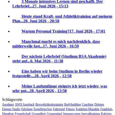
3 Monate intensives Lernen sind geschafft. Der
Lehrbrief...
27. Juni 2026 - 15:13
Heute stand Kraft- und Athletiktraining auf meinem
Plan...
20. Juni 2026 - 20:58
Warum Personal Training?
17. Juni 2026 - 17:01
Manchmal macht es mich nachdenklich, dass
mittlerweile fast...
17. Juni 2026 - 16:59
Der nächste Lehrbrief (Studium BSA Akademie)
steht auf...
6. Mai 2026 - 11:38
Eins haben wir beim Studium in Berlin wieder
festgestellt:...
28. April 2026 - 12:58
Meine Laufumfänge steigere ich jetzt wieder, was
sehr gut...
28. April 2026 - 12:50
Schlagworte
Ausdauer
AWO Auerbach
Beweglichkeitstraining
Bodybuilding
Coaching
Dehnen
Eigenes Studio
Erholung
ErzgebirgeAue
Fahrtspiel
Fitness
Frankfurt-Marathin
Frankfurt-
Marathon
Freundschaft
Gesundheit
Gruppenlauf
Immunsystem
Inervalltraining
Kalorien