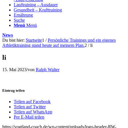
Lauftraining – Ausdauer
Gesundheit – Krafttraining
Ernährung
Suche
Menü
Menü
News
Du bist hier:
Startseite
1
/
Persönliche Trainings und ein eigenes
Athletiktraining stand heute auf meinem Plan.
2
/
li
li
15. Mai 2023
/
von
Ralph Walter
Eintrag teilen
Teilen auf Facebook
Teilen auf Twitter
Teilen auf WhatsApp
Per E-Mail teilen
https://vogtland-coach.de/wp-content/uploads/logo-header-RW-