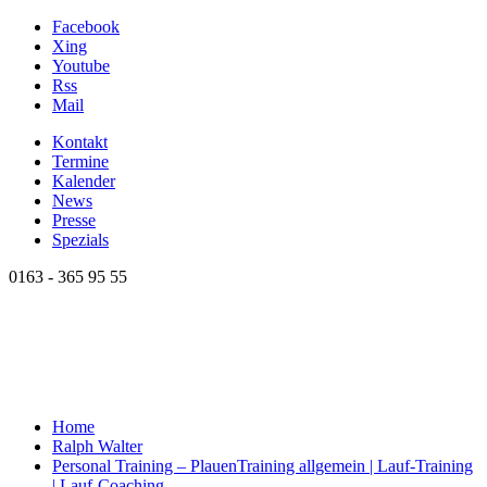
Facebook
Xing
Youtube
Rss
Mail
Kontakt
Termine
Kalender
News
Presse
Spezials
0163 - 365 95 55
Home
Ralph Walter
Personal Training – Plauen
Training allgemein | Lauf-Training
| Lauf-Coaching