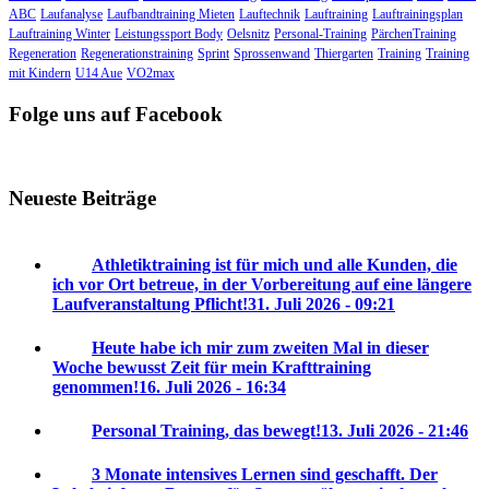
ABC
Laufanalyse
Laufbandtraining Mieten
Lauftechnik
Lauftraining
Lauftrainingsplan
Lauftraining Winter
Leistungssport Body
Oelsnitz
Personal-Training
PärchenTraining
Regeneration
Regenerationstraining
Sprint
Sprossenwand
Thiergarten
Training
Training
mit Kindern
U14 Aue
VO2max
Folge uns auf Facebook
Neueste Beiträge
Athletiktraining ist für mich und alle Kunden, die
ich vor Ort betreue, in der Vorbereitung auf eine längere
Laufveranstaltung Pflicht!
31. Juli 2026 - 09:21
Heute habe ich mir zum zweiten Mal in dieser
Woche bewusst Zeit für mein Krafttraining
genommen!
16. Juli 2026 - 16:34
Personal Training, das bewegt!
13. Juli 2026 - 21:46
3 Monate intensives Lernen sind geschafft. Der