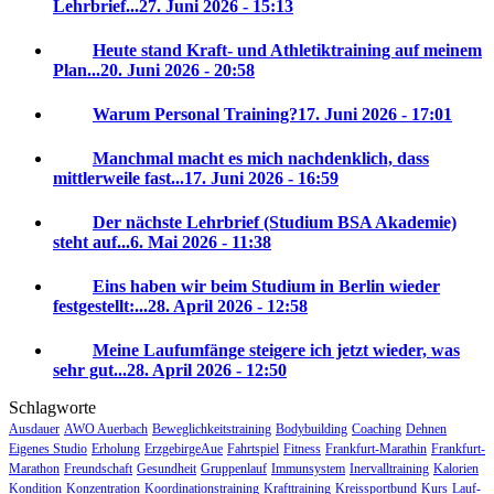
Lehrbrief...
27. Juni 2026 - 15:13
Heute stand Kraft- und Athletiktraining auf meinem
Plan...
20. Juni 2026 - 20:58
Warum Personal Training?
17. Juni 2026 - 17:01
Manchmal macht es mich nachdenklich, dass
mittlerweile fast...
17. Juni 2026 - 16:59
Der nächste Lehrbrief (Studium BSA Akademie)
steht auf...
6. Mai 2026 - 11:38
Eins haben wir beim Studium in Berlin wieder
festgestellt:...
28. April 2026 - 12:58
Meine Laufumfänge steigere ich jetzt wieder, was
sehr gut...
28. April 2026 - 12:50
Schlagworte
Ausdauer
AWO Auerbach
Beweglichkeitstraining
Bodybuilding
Coaching
Dehnen
Eigenes Studio
Erholung
ErzgebirgeAue
Fahrtspiel
Fitness
Frankfurt-Marathin
Frankfurt-
Marathon
Freundschaft
Gesundheit
Gruppenlauf
Immunsystem
Inervalltraining
Kalorien
Kondition
Konzentration
Koordinationstraining
Krafttraining
Kreissportbund
Kurs
Lauf-