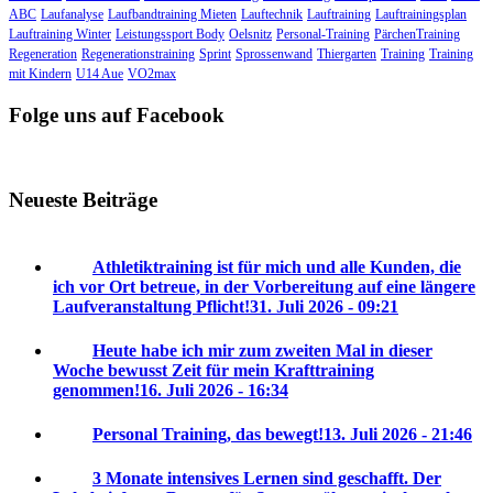
ABC
Laufanalyse
Laufbandtraining Mieten
Lauftechnik
Lauftraining
Lauftrainingsplan
Lauftraining Winter
Leistungssport Body
Oelsnitz
Personal-Training
PärchenTraining
Regeneration
Regenerationstraining
Sprint
Sprossenwand
Thiergarten
Training
Training
mit Kindern
U14 Aue
VO2max
Folge uns auf Facebook
Neueste Beiträge
Athletiktraining ist für mich und alle Kunden, die
ich vor Ort betreue, in der Vorbereitung auf eine längere
Laufveranstaltung Pflicht!
31. Juli 2026 - 09:21
Heute habe ich mir zum zweiten Mal in dieser
Woche bewusst Zeit für mein Krafttraining
genommen!
16. Juli 2026 - 16:34
Personal Training, das bewegt!
13. Juli 2026 - 21:46
3 Monate intensives Lernen sind geschafft. Der