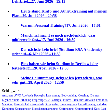
Lehrbrief...
27. Juni 2026 - 15:13
Heute stand Kraft- und Athletiktraining auf meinem
Plan...
20. Juni 2026 - 20:58
Warum Personal Training?
17. Juni 2026 - 17:01
Manchmal macht es mich nachdenklich, dass
mittlerweile fast...
17. Juni 2026 - 16:59
Der nächste Lehrbrief (Studium BSA Akademie)
steht auf...
6. Mai 2026 - 11:38
Eins haben wir beim Studium in Berlin wieder
festgestellt:...
28. April 2026 - 12:58
Meine Laufumfänge steigere ich jetzt wieder, was
sehr gut...
28. April 2026 - 12:50
Schlagworte
Ausdauer
AWO Auerbach
Beweglichkeitstraining
Bodybuilding
Coaching
Dehnen
Eigenes Studio
Erholung
ErzgebirgeAue
Fahrtspiel
Fitness
Frankfurt-Marathin
Frankfurt-
Marathon
Freundschaft
Gesundheit
Gruppenlauf
Immunsystem
Inervalltraining
Kalorien
Kondition
Konzentration
Koordinationstraining
Krafttraining
Kreissportbund
Kurs
Lauf-