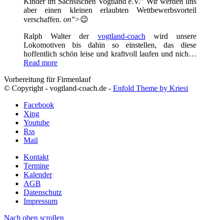
Kinder im Sächsischen Vogtland e.V.” Wir werden uns
aber einen kleinen erlaubten Wettbewerbsvorteil
verschaffen.
on">
😉
Ralph Walter der
vogtland-coach
wird unsere
Lokomotiven bis dahin so einstellen, das diese
hoffentlich schön leise und kraftvoll laufen und nich…
Read more
Vorbereitung für Firmenlauf
© Copyright - vogtland-coach.de -
Enfold Theme by Kriesi
Facebook
Xing
Youtube
Rss
Mail
Kontakt
Termine
Kalender
AGB
Datenschutz
Impressum
Nach oben scrollen