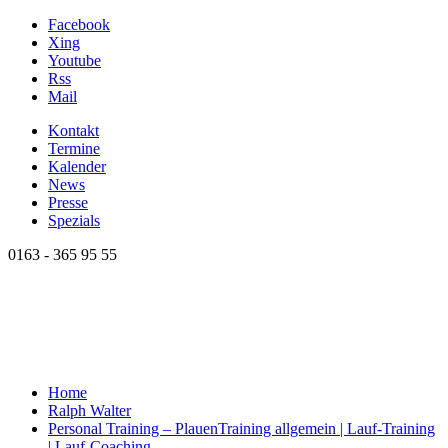
Facebook
Xing
Youtube
Rss
Mail
Kontakt
Termine
Kalender
News
Presse
Spezials
0163 - 365 95 55
Home
Ralph Walter
Personal Training – Plauen
Training allgemein | Lauf-Training
| Lauf-Coaching