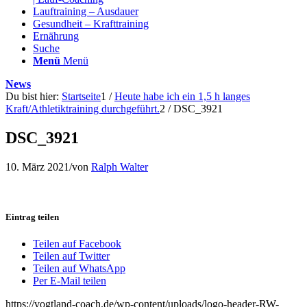
Lauftraining – Ausdauer
Gesundheit – Krafttraining
Ernährung
Suche
Menü
Menü
News
Du bist hier:
Startseite
1
/
Heute habe ich ein 1,5 h langes
Kraft/Athletiktraining durchgeführt.
2
/
DSC_3921
DSC_3921
10. März 2021
/
von
Ralph Walter
Eintrag teilen
Teilen auf Facebook
Teilen auf Twitter
Teilen auf WhatsApp
Per E-Mail teilen
https://vogtland-coach.de/wp-content/uploads/logo-header-RW-