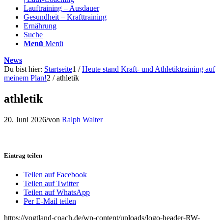
Lauftraining – Ausdauer
Gesundheit – Krafttraining
Ernährung
Suche
Menü
Menü
News
Du bist hier:
Startseite
1
/
Heute stand Kraft- und Athletiktraining auf
meinem Plan!
2
/
athletik
athletik
20. Juni 2026
/
von
Ralph Walter
Eintrag teilen
Teilen auf Facebook
Teilen auf Twitter
Teilen auf WhatsApp
Per E-Mail teilen
https://vogtland-coach.de/wp-content/uploads/logo-header-RW-