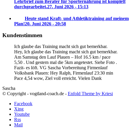
Lehrbrief zum Berater für Sporternährung ist komplett
durchgearbeitet.
27. Juni 2026 - 15:13
Heute stand Kraft- und Athletiktraining auf meinem
Plan!
20. Juni 2026 - 20:58
Kundenstimmen
Ich glaube das Training macht sich gut bemerkbar.
Hey, Ich glaube das Training macht sich gut bemerkbar.
Am Samstag den Lauf Plauen – Hof 16.5 km / pace
5,50 . Und gestern mal die 5km angetestet. Siehe Foto .
Fazit- es löft. VG Sascha
Vorbereitung Firmenlauf
Volksbank Plauen:
Hey Ralph, Firmenlauf 23:30 min
Pace 4,54 wow, Ziel voll erreicht. Vielen Dank
Sascha
© Copyright - vogtland-coach.de -
Enfold Theme by Kriesi
Facebook
Xing
Youtube
Rss
Mail