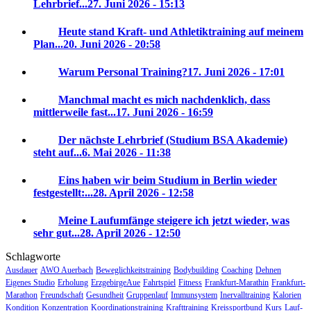
Lehrbrief...
27. Juni 2026 - 15:13
Heute stand Kraft- und Athletiktraining auf meinem
Plan...
20. Juni 2026 - 20:58
Warum Personal Training?
17. Juni 2026 - 17:01
Manchmal macht es mich nachdenklich, dass
mittlerweile fast...
17. Juni 2026 - 16:59
Der nächste Lehrbrief (Studium BSA Akademie)
steht auf...
6. Mai 2026 - 11:38
Eins haben wir beim Studium in Berlin wieder
festgestellt:...
28. April 2026 - 12:58
Meine Laufumfänge steigere ich jetzt wieder, was
sehr gut...
28. April 2026 - 12:50
Schlagworte
Ausdauer
AWO Auerbach
Beweglichkeitstraining
Bodybuilding
Coaching
Dehnen
Eigenes Studio
Erholung
ErzgebirgeAue
Fahrtspiel
Fitness
Frankfurt-Marathin
Frankfurt-
Marathon
Freundschaft
Gesundheit
Gruppenlauf
Immunsystem
Inervalltraining
Kalorien
Kondition
Konzentration
Koordinationstraining
Krafttraining
Kreissportbund
Kurs
Lauf-