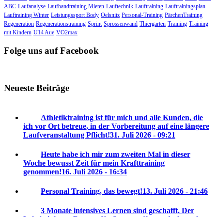
ABC
Laufanalyse
Laufbandtraining Mieten
Lauftechnik
Lauftraining
Lauftrainingsplan
Lauftraining Winter
Leistungssport Body
Oelsnitz
Personal-Training
PärchenTraining
Regeneration
Regenerationstraining
Sprint
Sprossenwand
Thiergarten
Training
Training
mit Kindern
U14 Aue
VO2max
Folge uns auf Facebook
Neueste Beiträge
Athletiktraining ist für mich und alle Kunden, die
ich vor Ort betreue, in der Vorbereitung auf eine längere
Laufveranstaltung Pflicht!
31. Juli 2026 - 09:21
Heute habe ich mir zum zweiten Mal in dieser
Woche bewusst Zeit für mein Krafttraining
genommen!
16. Juli 2026 - 16:34
Personal Training, das bewegt!
13. Juli 2026 - 21:46
3 Monate intensives Lernen sind geschafft. Der