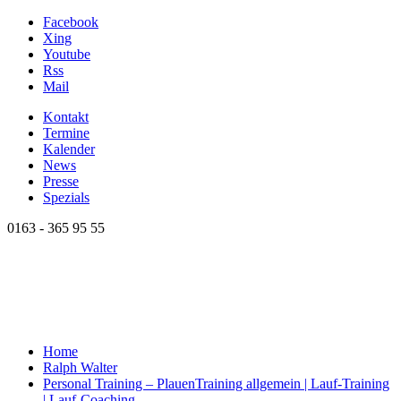
Facebook
Xing
Youtube
Rss
Mail
Kontakt
Termine
Kalender
News
Presse
Spezials
0163 - 365 95 55
Home
Ralph Walter
Personal Training – Plauen
Training allgemein | Lauf-Training
| Lauf-Coaching