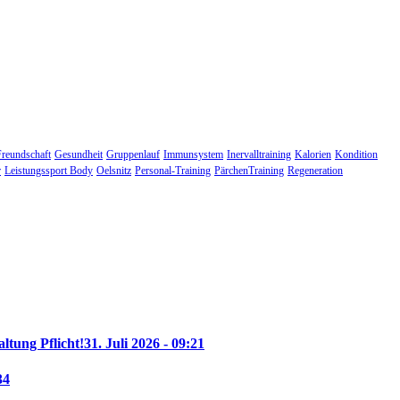
Freundschaft
Gesundheit
Gruppenlauf
Immunsystem
Inervalltraining
Kalorien
Kondition
r
Leistungssport Body
Oelsnitz
Personal-Training
PärchenTraining
Regeneration
altung Pflicht!
31. Juli 2026 - 09:21
34