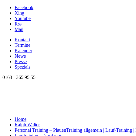
Facebook
Xing
Youtube
Rss
Mail
Kontakt
Termine
Kalender
News
Presse
Spezials
0163 - 365 95 55
Home
Ralph Walter
Personal Training – Plauen
Training allgemein | Lauf-Training 
Lauftraining – Ausdauer