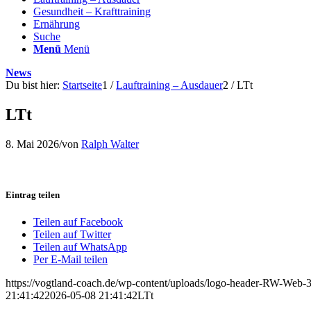
Gesundheit – Krafttraining
Ernährung
Suche
Menü
Menü
News
Du bist hier:
Startseite
1
/
Lauftraining – Ausdauer
2
/
LTt
LTt
8. Mai 2026
/
von
Ralph Walter
Eintrag teilen
Teilen auf Facebook
Teilen auf Twitter
Teilen auf WhatsApp
Per E-Mail teilen
https://vogtland-coach.de/wp-content/uploads/logo-header-RW-Web
21:41:42
2026-05-08 21:41:42
LTt