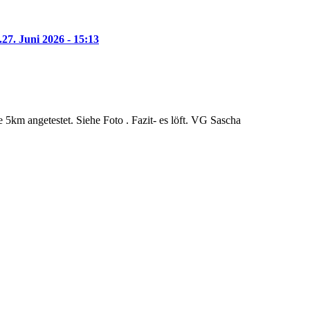
.
27. Juni 2026 - 15:13
5km angetestet. Siehe Foto . Fazit- es löft. VG Sascha