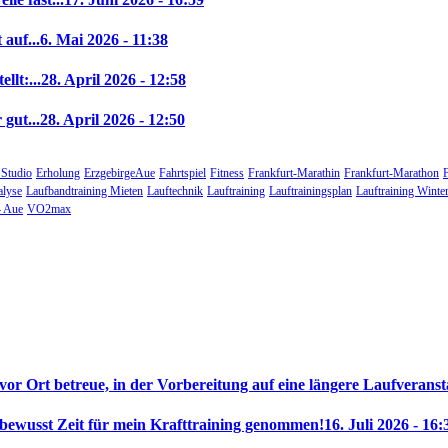
auf...
6. Mai 2026 - 11:38
llt:...
28. April 2026 - 12:58
gut...
28. April 2026 - 12:50
 Studio
Erholung
ErzgebirgeAue
Fahrtspiel
Fitness
Frankfurt-Marathin
Frankfurt-Marathon
alyse
Laufbandtraining Mieten
Lauftechnik
Lauftraining
Lauftrainingsplan
Lauftraining Winte
 Aue
VO2max
 vor Ort betreue, in der Vorbereitung auf eine längere Laufveranst
 bewusst Zeit für mein Krafttraining genommen!
16. Juli 2026 - 16: