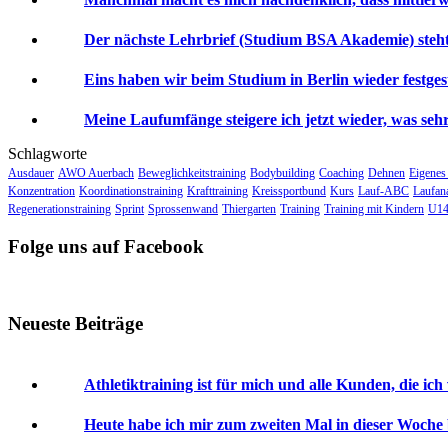
Der nächste Lehrbrief (Studium BSA Akademie) steht 
Eins haben wir beim Studium in Berlin wieder festgeste
Meine Laufumfänge steigere ich jetzt wieder, was sehr 
Schlagworte
Ausdauer
AWO Auerbach
Beweglichkeitstraining
Bodybuilding
Coaching
Dehnen
Eigenes
Konzentration
Koordinationstraining
Krafttraining
Kreissportbund
Kurs
Lauf-ABC
Laufan
Regenerationstraining
Sprint
Sprossenwand
Thiergarten
Training
Training mit Kindern
U14
Folge uns auf Facebook
Neueste Beiträge
Athletiktraining ist für mich und alle Kunden, die ich
Heute habe ich mir zum zweiten Mal in dieser Woche