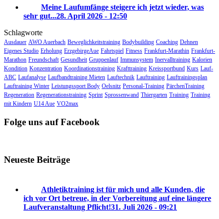
Meine Laufumfänge steigere ich jetzt wieder, was
sehr gut...
28. April 2026 - 12:50
Schlagworte
Ausdauer
AWO Auerbach
Beweglichkeitstraining
Bodybuilding
Coaching
Dehnen
Eigenes Studio
Erholung
ErzgebirgeAue
Fahrtspiel
Fitness
Frankfurt-Marathin
Frankfurt-
Marathon
Freundschaft
Gesundheit
Gruppenlauf
Immunsystem
Inervalltraining
Kalorien
Kondition
Konzentration
Koordinationstraining
Krafttraining
Kreissportbund
Kurs
Lauf-
ABC
Laufanalyse
Laufbandtraining Mieten
Lauftechnik
Lauftraining
Lauftrainingsplan
Lauftraining Winter
Leistungssport Body
Oelsnitz
Personal-Training
PärchenTraining
Regeneration
Regenerationstraining
Sprint
Sprossenwand
Thiergarten
Training
Training
mit Kindern
U14 Aue
VO2max
Folge uns auf Facebook
Neueste Beiträge
Athletiktraining ist für mich und alle Kunden, die
ich vor Ort betreue, in der Vorbereitung auf eine längere
Laufveranstaltung Pflicht!
31. Juli 2026 - 09:21