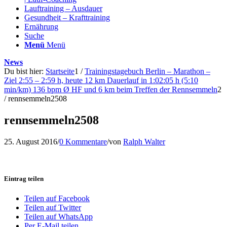
Lauftraining – Ausdauer
Gesundheit – Krafttraining
Ernährung
Suche
Menü
Menü
News
Du bist hier:
Startseite
1
/
Trainingstagebuch Berlin – Marathon –
Ziel 2:55 – 2:59 h, heute 12 km Dauerlauf in 1:02:05 h (5:10
min/km) 136 bpm Ø HF und 6 km beim Treffen der Rennsemmeln
2
/
rennsemmeln2508
rennsemmeln2508
25. August 2016
/
0 Kommentare
/
von
Ralph Walter
Eintrag teilen
Teilen auf Facebook
Teilen auf Twitter
Teilen auf WhatsApp
Per E-Mail teilen