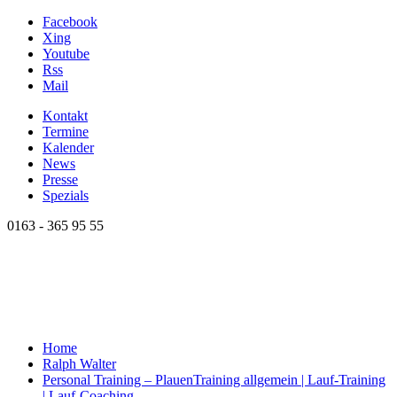
Facebook
Xing
Youtube
Rss
Mail
Kontakt
Termine
Kalender
News
Presse
Spezials
0163 - 365 95 55
Home
Ralph Walter
Personal Training – Plauen
Training allgemein | Lauf-Training
| Lauf-Coaching