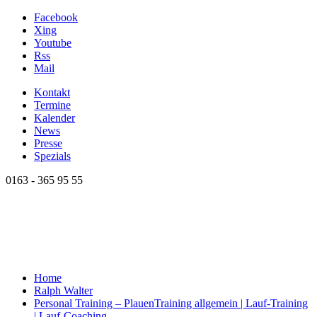
Facebook
Xing
Youtube
Rss
Mail
Kontakt
Termine
Kalender
News
Presse
Spezials
0163 - 365 95 55
Home
Ralph Walter
Personal Training – Plauen
Training allgemein | Lauf-Training
| Lauf-Coaching