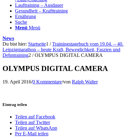
Lauftraining – Ausdauer
Gesundheit – Krafttraining
Ernährung
Suche
Menü
Menü
News
Du bist hier:
Startseite
1
/
Trainingstagebuch vom 19.04. – 40.
Leipzigmarathon – heute Kraft, Beweglichkeit, Faszien und
Dehntraining
2
/
OLYMPUS DIGITAL CAMERA
OLYMPUS DIGITAL CAMERA
19. April 2016
/
0 Kommentare
/
von
Ralph Walter
Eintrag teilen
Teilen auf Facebook
Teilen auf Twitter
Teilen auf WhatsApp
Per E-Mail teilen