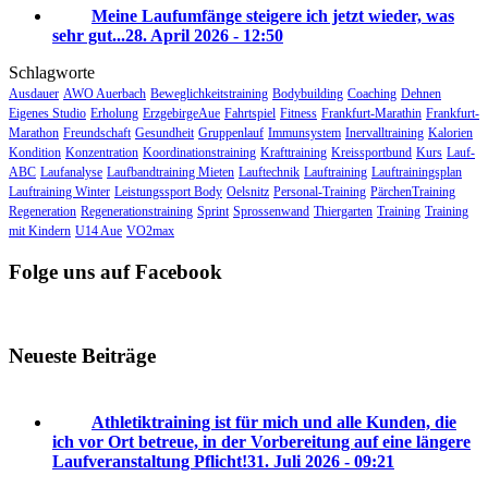
Meine Laufumfänge steigere ich jetzt wieder, was
sehr gut...
28. April 2026 - 12:50
Schlagworte
Ausdauer
AWO Auerbach
Beweglichkeitstraining
Bodybuilding
Coaching
Dehnen
Eigenes Studio
Erholung
ErzgebirgeAue
Fahrtspiel
Fitness
Frankfurt-Marathin
Frankfurt-
Marathon
Freundschaft
Gesundheit
Gruppenlauf
Immunsystem
Inervalltraining
Kalorien
Kondition
Konzentration
Koordinationstraining
Krafttraining
Kreissportbund
Kurs
Lauf-
ABC
Laufanalyse
Laufbandtraining Mieten
Lauftechnik
Lauftraining
Lauftrainingsplan
Lauftraining Winter
Leistungssport Body
Oelsnitz
Personal-Training
PärchenTraining
Regeneration
Regenerationstraining
Sprint
Sprossenwand
Thiergarten
Training
Training
mit Kindern
U14 Aue
VO2max
Folge uns auf Facebook
Neueste Beiträge
Athletiktraining ist für mich und alle Kunden, die
ich vor Ort betreue, in der Vorbereitung auf eine längere
Laufveranstaltung Pflicht!
31. Juli 2026 - 09:21