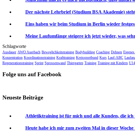
Der nächste Lehrbrief (Studium BSA Akademie) steht 
Eins haben wir beim Studium in Berlin wieder festgeste
Meine Laufumfänge steigere ich jetzt wieder, was sehr 
Schlagworte
Ausdauer
AWO Auerbach
Beweglichkeitstraining
Bodybuilding
Coaching
Dehnen
Eigenes
Konzentration
Koordinationstraining
Krafttraining
Kreissportbund
Kurs
Lauf-ABC
Laufan
Regenerationstraining
Sprint
Sprossenwand
Thiergarten
Training
Training mit Kindern
U14
Folge uns auf Facebook
Neueste Beiträge
Athletiktraining ist für mich und alle Kunden, die ich
Heute habe ich mir zum zweiten Mal in dieser Woche