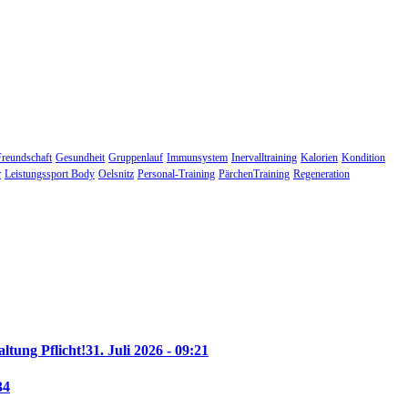
Freundschaft
Gesundheit
Gruppenlauf
Immunsystem
Inervalltraining
Kalorien
Kondition
r
Leistungssport Body
Oelsnitz
Personal-Training
PärchenTraining
Regeneration
altung Pflicht!
31. Juli 2026 - 09:21
34