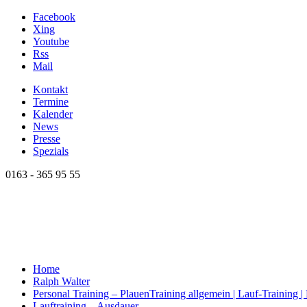
Facebook
Xing
Youtube
Rss
Mail
Kontakt
Termine
Kalender
News
Presse
Spezials
0163 - 365 95 55
Home
Ralph Walter
Personal Training – Plauen
Training allgemein | Lauf-Training 
Lauftraining – Ausdauer