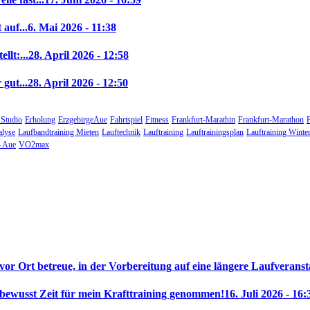
auf...
6. Mai 2026 - 11:38
llt:...
28. April 2026 - 12:58
gut...
28. April 2026 - 12:50
 Studio
Erholung
ErzgebirgeAue
Fahrtspiel
Fitness
Frankfurt-Marathin
Frankfurt-Marathon
alyse
Laufbandtraining Mieten
Lauftechnik
Lauftraining
Lauftrainingsplan
Lauftraining Winte
 Aue
VO2max
 vor Ort betreue, in der Vorbereitung auf eine längere Laufveranst
 bewusst Zeit für mein Krafttraining genommen!
16. Juli 2026 - 16: