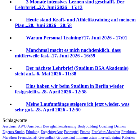
3 Monate intensives Lernen sind geschafft. Der
Lehrbrief...
27. Juni 2026 - 15:13
Heute stand Kraft- und Athletiktraining auf meinem
Plan...
20. Juni 2026 - 20:58
Warum Personal Training?
17. Juni 2026 - 17:01
Manchmal macht es mich nachdenklich, dass
mittlerweile fast...
17. Juni 2026 - 16:59
Der nächste Lehrbrief (Studium BSA Akademie)
steht auf...
6. Mai 2026 - 11:38
Eins haben wir beim Studium in Berlin wieder
festgestellt:...
28. April 2026 - 12:58
Meine Laufumfänge steigere ich jetzt wieder, was
sehr gut...
28. April 2026 - 12:50
Schlagworte
Ausdauer
AWO Auerbach
Beweglichkeitstraining
Bodybuilding
Coaching
Dehnen
Eigenes Studio
Erholung
ErzgebirgeAue
Fahrtspiel
Fitness
Frankfurt-Marathin
Frankfurt-
Marathon
Freundschaft
Gesundheit
Gruppenlauf
Immunsystem
Inervalltraining
Kalorien