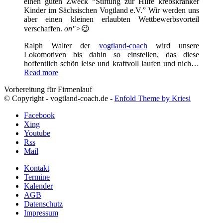
einen guten Zweck “Stiftung zur Hilfe krebskranker
Kinder im Sächsischen Vogtland e.V.” Wir werden uns
aber einen kleinen erlaubten Wettbewerbsvorteil
verschaffen.
on">
😉
Ralph Walter der
vogtland-coach
wird unsere
Lokomotiven bis dahin so einstellen, das diese
hoffentlich schön leise und kraftvoll laufen und nich…
Read more
Vorbereitung für Firmenlauf
© Copyright - vogtland-coach.de -
Enfold Theme by Kriesi
Facebook
Xing
Youtube
Rss
Mail
Kontakt
Termine
Kalender
AGB
Datenschutz
Impressum