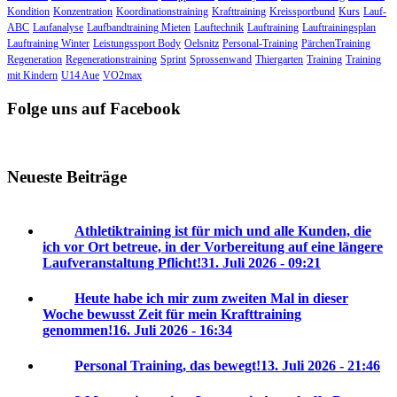
Kondition
Konzentration
Koordinationstraining
Krafttraining
Kreissportbund
Kurs
Lauf-
ABC
Laufanalyse
Laufbandtraining Mieten
Lauftechnik
Lauftraining
Lauftrainingsplan
Lauftraining Winter
Leistungssport Body
Oelsnitz
Personal-Training
PärchenTraining
Regeneration
Regenerationstraining
Sprint
Sprossenwand
Thiergarten
Training
Training
mit Kindern
U14 Aue
VO2max
Folge uns auf Facebook
Neueste Beiträge
Athletiktraining ist für mich und alle Kunden, die
ich vor Ort betreue, in der Vorbereitung auf eine längere
Laufveranstaltung Pflicht!
31. Juli 2026 - 09:21
Heute habe ich mir zum zweiten Mal in dieser
Woche bewusst Zeit für mein Krafttraining
genommen!
16. Juli 2026 - 16:34
Personal Training, das bewegt!
13. Juli 2026 - 21:46