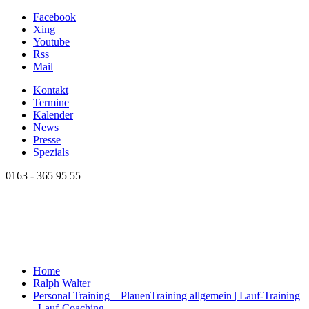
Facebook
Xing
Youtube
Rss
Mail
Kontakt
Termine
Kalender
News
Presse
Spezials
0163 - 365 95 55
Home
Ralph Walter
Personal Training – Plauen
Training allgemein | Lauf-Training
| Lauf-Coaching