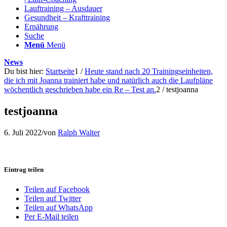
Lauftraining – Ausdauer
Gesundheit – Krafttraining
Ernährung
Suche
Menü
Menü
News
Du bist hier:
Startseite
1
/
Heute stand nach 20 Trainingseinheiten,
die ich mit Joanna trainiert habe und natürlich auch die Laufpläne
wöchentlich geschrieben habe ein Re – Test an.
2
/
testjoanna
testjoanna
6. Juli 2022
/
von
Ralph Walter
Eintrag teilen
Teilen auf Facebook
Teilen auf Twitter
Teilen auf WhatsApp
Per E-Mail teilen