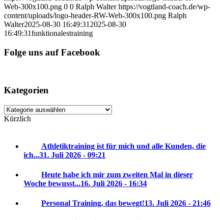
Web-300x100.png
0
0
Ralph Walter
https://vogtland-coach.de/wp-
content/uploads/logo-header-RW-Web-300x100.png
Ralph
Walter
2025-08-30 16:49:31
2025-08-30
16:49:31
funktionalestraining
Folge uns auf Facebook
Kategorien
Kategorien
Kürzlich
Athletiktraining ist für mich und alle Kunden, die
ich...
31. Juli 2026 - 09:21
Heute habe ich mir zum zweiten Mal in dieser
Woche bewusst...
16. Juli 2026 - 16:34
Personal Training, das bewegt!
13. Juli 2026 - 21:46