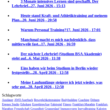
3 Monate intensives Lernen sind geschafft. Der
Lehrbrief...
27. Juni 2026 - 15:13
Heute stand Kraft- und Athletiktraining auf meinem
Plan...
20. Juni 2026 - 20:58
Warum Personal Training?
17. Juni 2026 - 17:01
Manchmal macht es mich nachdenklich, dass
mittlerweile fast...
17. Juni 2026 - 16:59
Der nächste Lehrbrief (Studium BSA Akademie)
steht auf...
6. Mai 2026 - 11:38
Eins haben wir beim Studium in Berlin wieder
festgestellt:...
28. April 2026 - 12:58
Meine Laufumfänge steigere ich jetzt wieder, was
sehr gut...
28. April 2026 - 12:50
Schlagworte
Ausdauer
AWO Auerbach
Beweglichkeitstraining
Bodybuilding
Coaching
Dehnen
Eigenes Studio
Erholung
ErzgebirgeAue
Fahrtspiel
Fitness
Frankfurt-Marathin
Frankfurt-
Marathon
Freundschaft
Gesundheit
Gruppenlauf
Immunsystem
Inervalltraining
Kalorien