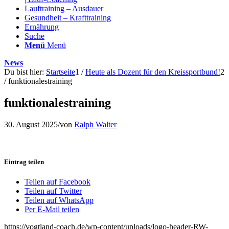
Lauftraining – Ausdauer
Gesundheit – Krafttraining
Ernährung
Suche
Menü
Menü
News
Du bist hier:
Startseite
1
/
Heute als Dozent für den Kreissportbund!
2
/
funktionalestraining
funktionalestraining
30. August 2025
/
von
Ralph Walter
Eintrag teilen
Teilen auf Facebook
Teilen auf Twitter
Teilen auf WhatsApp
Per E-Mail teilen
https://vogtland-coach.de/wp-content/uploads/logo-header-RW-