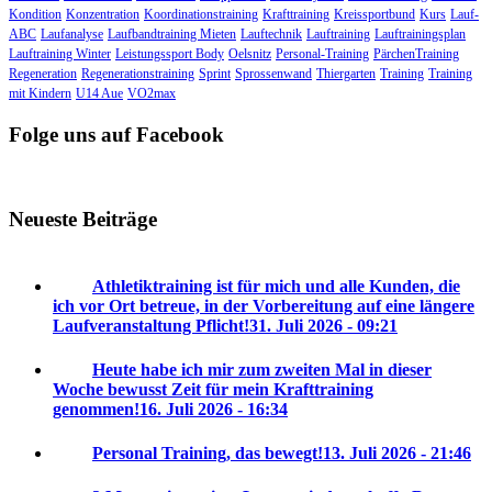
Kondition
Konzentration
Koordinationstraining
Krafttraining
Kreissportbund
Kurs
Lauf-
ABC
Laufanalyse
Laufbandtraining Mieten
Lauftechnik
Lauftraining
Lauftrainingsplan
Lauftraining Winter
Leistungssport Body
Oelsnitz
Personal-Training
PärchenTraining
Regeneration
Regenerationstraining
Sprint
Sprossenwand
Thiergarten
Training
Training
mit Kindern
U14 Aue
VO2max
Folge uns auf Facebook
Neueste Beiträge
Athletiktraining ist für mich und alle Kunden, die
ich vor Ort betreue, in der Vorbereitung auf eine längere
Laufveranstaltung Pflicht!
31. Juli 2026 - 09:21
Heute habe ich mir zum zweiten Mal in dieser
Woche bewusst Zeit für mein Krafttraining
genommen!
16. Juli 2026 - 16:34
Personal Training, das bewegt!
13. Juli 2026 - 21:46