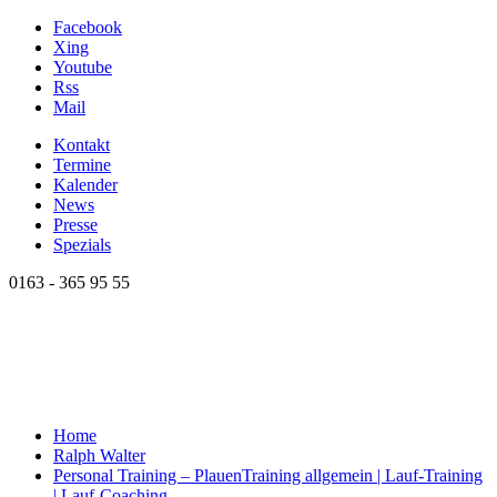
Facebook
Xing
Youtube
Rss
Mail
Kontakt
Termine
Kalender
News
Presse
Spezials
0163 - 365 95 55
Home
Ralph Walter
Personal Training – Plauen
Training allgemein | Lauf-Training
| Lauf-Coaching