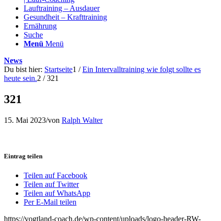
Lauftraining – Ausdauer
Gesundheit – Krafttraining
Ernährung
Suche
Menü
Menü
News
Du bist hier:
Startseite
1
/
Ein Intervalltraining wie folgt sollte es
heute sein.
2
/
321
321
15. Mai 2023
/
von
Ralph Walter
Eintrag teilen
Teilen auf Facebook
Teilen auf Twitter
Teilen auf WhatsApp
Per E-Mail teilen
https://vogtland-coach.de/wp-content/uploads/logo-header-RW-