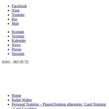
Facebook
Xing
Youtube
Rss
Mail
Kontakt
Termine
Kalender
News
Presse
Spezials
0163 - 365 95 55
Home
Ralph Walter
Personal Training – Plauen
Training allgemein | Lauf-Training
| Lauf-Coaching