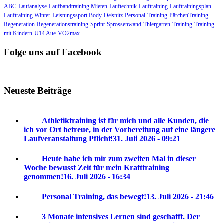
ABC
Laufanalyse
Laufbandtraining Mieten
Lauftechnik
Lauftraining
Lauftrainingsplan
Lauftraining Winter
Leistungssport Body
Oelsnitz
Personal-Training
PärchenTraining
Regeneration
Regenerationstraining
Sprint
Sprossenwand
Thiergarten
Training
Training
mit Kindern
U14 Aue
VO2max
Folge uns auf Facebook
Neueste Beiträge
Athletiktraining ist für mich und alle Kunden, die
ich vor Ort betreue, in der Vorbereitung auf eine längere
Laufveranstaltung Pflicht!
31. Juli 2026 - 09:21
Heute habe ich mir zum zweiten Mal in dieser
Woche bewusst Zeit für mein Krafttraining
genommen!
16. Juli 2026 - 16:34
Personal Training, das bewegt!
13. Juli 2026 - 21:46
3 Monate intensives Lernen sind geschafft. Der