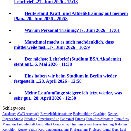
Lehrbrief...
27. Juni 2026 - 15:13
Heute stand Kraft- und Athletiktraining auf meinem
Plan...
20. Juni 2026 - 20:58
Warum Personal Training?
17. Juni 2026 - 17:01
Manchmal macht es mich nachdenklich, dass
mittlerweile fast...
17. Juni 2026 - 16:59
Der nächste Lehrbrief (Studium BSA Akademie)
steht auf...
6. Mai 2026 - 11:38
Eins haben wir beim Studium in Berlin wieder
festgestellt:...
28. April 2026 - 12:58
Meine Laufumfänge steigere ich jetzt wieder, was
sehr gut...
28. April 2026 - 12:50
Schlagworte
Ausdauer
AWO Auerbach
Beweglichkeitstraining
Bodybuilding
Coaching
Dehnen
Eigenes Studio
Erholung
ErzgebirgeAue
Fahrtspiel
Fitness
Frankfurt-Marathin
Frankfurt-
Marathon
Freundschaft
Gesundheit
Gruppenlauf
Immunsystem
Inervalltraining
Kalorien
Kondition
Konzentration
Koordinationstraining
Krafttraining
Kreissportbund
Kurs
Lauf-