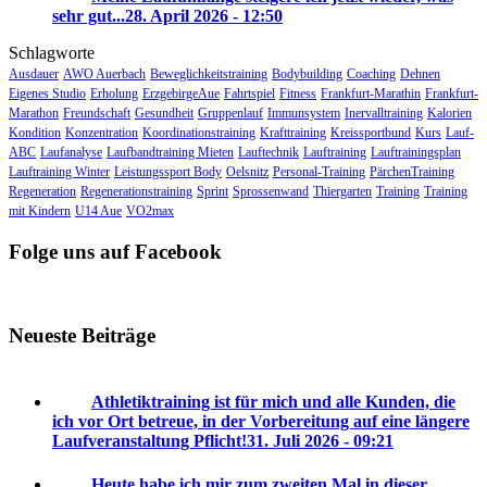
sehr gut...
28. April 2026 - 12:50
Schlagworte
Ausdauer
AWO Auerbach
Beweglichkeitstraining
Bodybuilding
Coaching
Dehnen
Eigenes Studio
Erholung
ErzgebirgeAue
Fahrtspiel
Fitness
Frankfurt-Marathin
Frankfurt-
Marathon
Freundschaft
Gesundheit
Gruppenlauf
Immunsystem
Inervalltraining
Kalorien
Kondition
Konzentration
Koordinationstraining
Krafttraining
Kreissportbund
Kurs
Lauf-
ABC
Laufanalyse
Laufbandtraining Mieten
Lauftechnik
Lauftraining
Lauftrainingsplan
Lauftraining Winter
Leistungssport Body
Oelsnitz
Personal-Training
PärchenTraining
Regeneration
Regenerationstraining
Sprint
Sprossenwand
Thiergarten
Training
Training
mit Kindern
U14 Aue
VO2max
Folge uns auf Facebook
Neueste Beiträge
Athletiktraining ist für mich und alle Kunden, die
ich vor Ort betreue, in der Vorbereitung auf eine längere
Laufveranstaltung Pflicht!
31. Juli 2026 - 09:21
Heute habe ich mir zum zweiten Mal in dieser