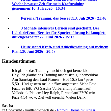
Woche bewusst Zeit für mein Krafttraining
genommen!
16. Juli 2026 - 16:34
Personal Training, das bewegt!
13. Juli 2026 - 21:46
3 Monate intensives Lernen sind geschafft. Der
Lehrbrief zum Berater für Sporternährung ist komplett
durchgearbeitet.
27. Juni 2026 - 15:13
Heute stand Kraft- und Athletiktraining auf meinem
Plan!
20. Juni 2026 - 20:58
Kundenstimmen
Ich glaube das Training macht sich gut bemerkbar.
Hey, Ich glaube das Training macht sich gut bemerkbar.
Am Samstag den Lauf Plauen – Hof 16.5 km / pace
5,50 . Und gestern mal die 5km angetestet. Siehe Foto .
Fazit- es löft. VG Sascha
Vorbereitung Firmenlauf
Volksbank Plauen:
Hey Ralph, Firmenlauf 23:30 min
Pace 4,54 wow, Ziel voll erreicht. Vielen Dank
Sascha
© Copyright - vogtland-coach.de -
Enfold Theme by Kriesi