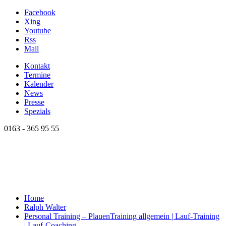
Facebook
Xing
Youtube
Rss
Mail
Kontakt
Termine
Kalender
News
Presse
Spezials
0163 - 365 95 55
Home
Ralph Walter
Personal Training – Plauen
Training allgemein | Lauf-Training
| Lauf-Coaching