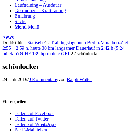
Lauftraining – Ausdauer
Gesundheit – Krafttraining
Ernährung
Suche
Menü
Menü
News
Du bist hier:
Startseite
1
/
Trainingstagebuch Berlin-Marathon-Ziel –
2:55 – 2:59 h, heute 30 km langsamer Dauerlauf in 2:42 h (5:24
min/km) Ø HF 139 bpm ohne GEL
2
/
schönlocker
schönlocker
24. Juli 2016
/
0 Kommentare
/
von
Ralph Walter
Eintrag teilen
Teilen auf Facebook
Teilen auf Twitter
Teilen auf WhatsApp
Per E-Mail teilen