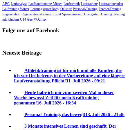
ABC
Laufanalyse
Laufbandtraining Mieten
Lauftechnik
Lauftraining
Lauftrainingsplan
Lauftraining Winter
Leistungssport Body
Oelsnitz
Personal-Training
PärchenTraining
Regeneration
Regenerationstraining
Sprint
Sprossenwand
Thiergarten
Training
Training
mit Kindern
U14 Aue
VO2max
Folge uns auf Facebook
Neueste Beiträge
Athletiktraining ist für mich und alle Kunden, die
ich vor Ort betreue, in der Vorbereitung auf eine längere
Laufveranstaltung Pflicht!
31. Juli 2026 - 09:21
Heute habe ich mir zum zweiten Mal in dieser
Woche bewusst Zeit für mein Krafttraining
genommen!
16. Juli 2026 - 16:34
Personal Training, das bewegt!
13. Juli 2026 - 21:46
3 Monate intensives Lernen sind geschafft. Der