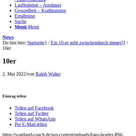
Lauftraining – Ausdauer
Gesundheit – Krafttraining
Ernährung
Suche
Menü
Menü
News
Du bist hier:
Startseite
1
/
Ein 10-er geht zwischendurch immer!
2
/
10er
10er
2. Mai 2022
/
von
Ralph Walter
Eintrag teilen
Teilen auf Facebook
Teilen auf Twitter
Teilen auf WhatsApp
Per E-Mail teilen
https://vogtland-coach.de/wp-content/uploads/logo-header-RW-