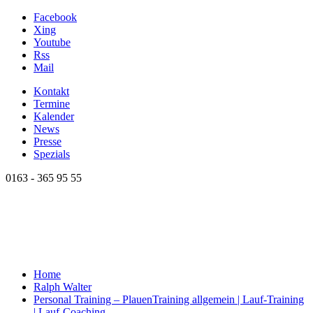
Facebook
Xing
Youtube
Rss
Mail
Kontakt
Termine
Kalender
News
Presse
Spezials
0163 - 365 95 55
Home
Ralph Walter
Personal Training – Plauen
Training allgemein | Lauf-Training
| Lauf-Coaching