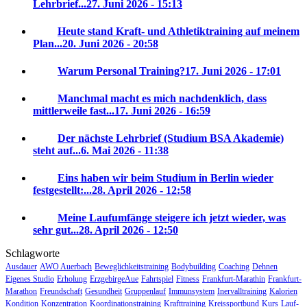
Lehrbrief...
27. Juni 2026 - 15:13
Heute stand Kraft- und Athletiktraining auf meinem
Plan...
20. Juni 2026 - 20:58
Warum Personal Training?
17. Juni 2026 - 17:01
Manchmal macht es mich nachdenklich, dass
mittlerweile fast...
17. Juni 2026 - 16:59
Der nächste Lehrbrief (Studium BSA Akademie)
steht auf...
6. Mai 2026 - 11:38
Eins haben wir beim Studium in Berlin wieder
festgestellt:...
28. April 2026 - 12:58
Meine Laufumfänge steigere ich jetzt wieder, was
sehr gut...
28. April 2026 - 12:50
Schlagworte
Ausdauer
AWO Auerbach
Beweglichkeitstraining
Bodybuilding
Coaching
Dehnen
Eigenes Studio
Erholung
ErzgebirgeAue
Fahrtspiel
Fitness
Frankfurt-Marathin
Frankfurt-
Marathon
Freundschaft
Gesundheit
Gruppenlauf
Immunsystem
Inervalltraining
Kalorien
Kondition
Konzentration
Koordinationstraining
Krafttraining
Kreissportbund
Kurs
Lauf-