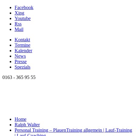
Facebook
Xing
Youtube
Rss
Mail
Kontakt
Termine
Kalender
News
Presse
Spezials
0163 - 365 95 55
Home
Ralph Walter
Personal Training – Plauen
Training allgemein | Lauf-Training
| Lauf-Coaching