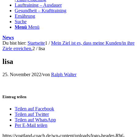
Lauftraining – Ausdauer
Gesundheit – Krafttraining
Ernährung
Suche
Menü
Menü
News
Du bist hier:
Startseite
1
/
Mein Ziel ist es, dass meine Kunden/in ihre
Ziele erreichen.
2
/
lisa
lisa
25. November 2022
/
von
Ralph Walter
Eintrag teilen
Teilen auf Facebook
Teilen auf Twitter
Teilen auf WhatsApp
Per E-Mail teilen
https://vogtland-coach.de/wp-content/uploads/logo-header-RW-