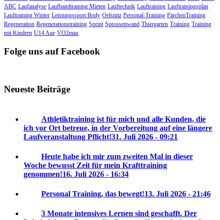
ABC
Laufanalyse
Laufbandtraining Mieten
Lauftechnik
Lauftraining
Lauftrainingsplan
Lauftraining Winter
Leistungssport Body
Oelsnitz
Personal-Training
PärchenTraining
Regeneration
Regenerationstraining
Sprint
Sprossenwand
Thiergarten
Training
Training
mit Kindern
U14 Aue
VO2max
Folge uns auf Facebook
Neueste Beiträge
Athletiktraining ist für mich und alle Kunden, die
ich vor Ort betreue, in der Vorbereitung auf eine längere
Laufveranstaltung Pflicht!
31. Juli 2026 - 09:21
Heute habe ich mir zum zweiten Mal in dieser
Woche bewusst Zeit für mein Krafttraining
genommen!
16. Juli 2026 - 16:34
Personal Training, das bewegt!
13. Juli 2026 - 21:46
3 Monate intensives Lernen sind geschafft. Der