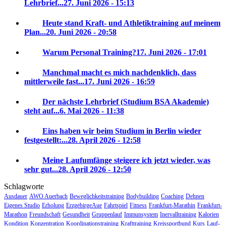
Lehrbrief...
27. Juni 2026 - 15:13
Heute stand Kraft- und Athletiktraining auf meinem
Plan...
20. Juni 2026 - 20:58
Warum Personal Training?
17. Juni 2026 - 17:01
Manchmal macht es mich nachdenklich, dass
mittlerweile fast...
17. Juni 2026 - 16:59
Der nächste Lehrbrief (Studium BSA Akademie)
steht auf...
6. Mai 2026 - 11:38
Eins haben wir beim Studium in Berlin wieder
festgestellt:...
28. April 2026 - 12:58
Meine Laufumfänge steigere ich jetzt wieder, was
sehr gut...
28. April 2026 - 12:50
Schlagworte
Ausdauer
AWO Auerbach
Beweglichkeitstraining
Bodybuilding
Coaching
Dehnen
Eigenes Studio
Erholung
ErzgebirgeAue
Fahrtspiel
Fitness
Frankfurt-Marathin
Frankfurt-
Marathon
Freundschaft
Gesundheit
Gruppenlauf
Immunsystem
Inervalltraining
Kalorien
Kondition
Konzentration
Koordinationstraining
Krafttraining
Kreissportbund
Kurs
Lauf-