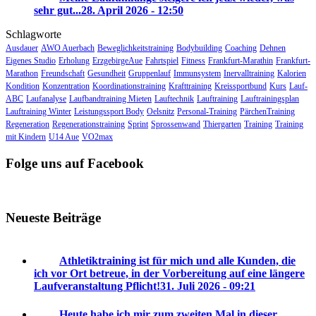
sehr gut...
28. April 2026 - 12:50
Schlagworte
Ausdauer
AWO Auerbach
Beweglichkeitstraining
Bodybuilding
Coaching
Dehnen
Eigenes Studio
Erholung
ErzgebirgeAue
Fahrtspiel
Fitness
Frankfurt-Marathin
Frankfurt-
Marathon
Freundschaft
Gesundheit
Gruppenlauf
Immunsystem
Inervalltraining
Kalorien
Kondition
Konzentration
Koordinationstraining
Krafttraining
Kreissportbund
Kurs
Lauf-
ABC
Laufanalyse
Laufbandtraining Mieten
Lauftechnik
Lauftraining
Lauftrainingsplan
Lauftraining Winter
Leistungssport Body
Oelsnitz
Personal-Training
PärchenTraining
Regeneration
Regenerationstraining
Sprint
Sprossenwand
Thiergarten
Training
Training
mit Kindern
U14 Aue
VO2max
Folge uns auf Facebook
Neueste Beiträge
Athletiktraining ist für mich und alle Kunden, die
ich vor Ort betreue, in der Vorbereitung auf eine längere
Laufveranstaltung Pflicht!
31. Juli 2026 - 09:21
Heute habe ich mir zum zweiten Mal in dieser