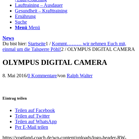
Lauftraining – Ausdauer
Gesundheit – Krafttraining
Ernährung
Suche
Menü
Menü
News
Du bist hier:
Startseite
1
/
Kommt……… wir nehmen Euch mit,
einmal um die Talsperre Pöhl!
2
/
OLYMPUS DIGITAL CAMERA
OLYMPUS DIGITAL CAMERA
8. Mai 2016
/
0 Kommentare
/
von
Ralph Walter
Eintrag teilen
Teilen auf Facebook
Teilen auf Twitter
Teilen auf WhatsApp
Per E-Mail teilen
https://vogtland-coach.de/wp-content/uploads/logo-header-RW-