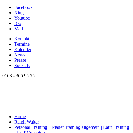
Facebook
Xing
Youtube
Rss
Mail
Kontakt
Termine
Kalender
News
Presse
Spezials
0163 - 365 95 55
Home
Ralph Walter
Personal Training – Plauen
Training allgemein | Lauf-Training
| Lauf-Coaching