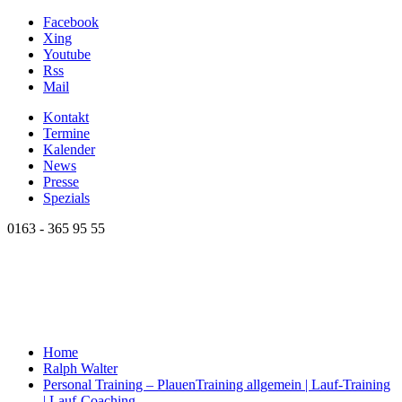
Facebook
Xing
Youtube
Rss
Mail
Kontakt
Termine
Kalender
News
Presse
Spezials
0163 - 365 95 55
Home
Ralph Walter
Personal Training – Plauen
Training allgemein | Lauf-Training
| Lauf-Coaching