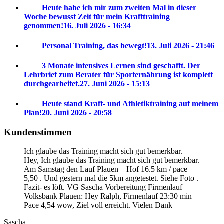
Heute habe ich mir zum zweiten Mal in dieser
Woche bewusst Zeit für mein Krafttraining
genommen!
16. Juli 2026 - 16:34
Personal Training, das bewegt!
13. Juli 2026 - 21:46
3 Monate intensives Lernen sind geschafft. Der
Lehrbrief zum Berater für Sporternährung ist komplett
durchgearbeitet.
27. Juni 2026 - 15:13
Heute stand Kraft- und Athletiktraining auf meinem
Plan!
20. Juni 2026 - 20:58
Kundenstimmen
Ich glaube das Training macht sich gut bemerkbar.
Hey, Ich glaube das Training macht sich gut bemerkbar.
Am Samstag den Lauf Plauen – Hof 16.5 km / pace
5,50 . Und gestern mal die 5km angetestet. Siehe Foto .
Fazit- es löft. VG Sascha
Vorbereitung Firmenlauf
Volksbank Plauen:
Hey Ralph, Firmenlauf 23:30 min
Pace 4,54 wow, Ziel voll erreicht. Vielen Dank
Sascha