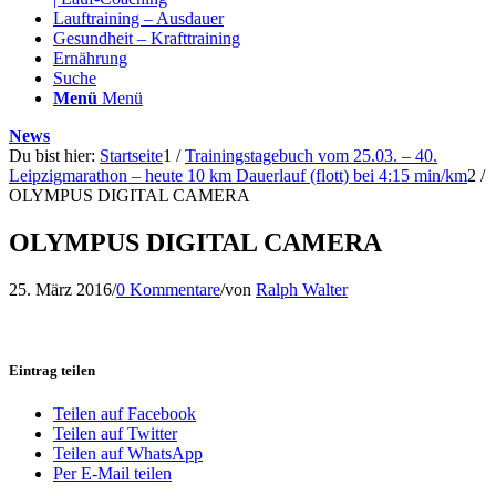
Lauftraining – Ausdauer
Gesundheit – Krafttraining
Ernährung
Suche
Menü
Menü
News
Du bist hier:
Startseite
1
/
Trainingstagebuch vom 25.03. – 40.
Leipzigmarathon – heute 10 km Dauerlauf (flott) bei 4:15 min/km
2
/
OLYMPUS DIGITAL CAMERA
OLYMPUS DIGITAL CAMERA
25. März 2016
/
0 Kommentare
/
von
Ralph Walter
Eintrag teilen
Teilen auf Facebook
Teilen auf Twitter
Teilen auf WhatsApp
Per E-Mail teilen