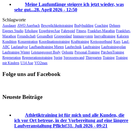
Meine Laufumfänge steigere ich jetzt wieder, was
sehr gut...
28. April 2026 - 12:50
Schlagworte
Ausdauer
AWO Auerbach
Beweglichkeitstraining
Bodybuilding
Coaching
Dehnen
Eigenes Studio
Erholung
ErzgebirgeAue
Fahrtspiel
Fitness
Frankfurt-Marathin
Frankfurt-
Marathon
Freundschaft
Gesundheit
Gruppenlauf
Immunsystem
Inervalltraining
Kalorien
Kondition
Konzentration
Koordinationstraining
Krafttraining
Kreissportbund
Kurs
Lauf-
ABC
Laufanalyse
Laufbandtraining Mieten
Lauftechnik
Lauftraining
Lauftrainingsplan
Lauftraining Winter
Leistungssport Body
Oelsnitz
Personal-Training
PärchenTraining
Regeneration
Regenerationstraining
Sprint
Sprossenwand
Thiergarten
Training
Training
mit Kindern
U14 Aue
VO2max
Folge uns auf Facebook
Neueste Beiträge
Athletiktraining ist für mich und alle Kunden, die
ich vor Ort betreue, in der Vorbereitung auf eine längere
Laufveranstaltung Pflicht!
31. Juli 2026 - 09:21