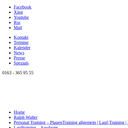
Facebook
Xing
Youtube
Rss
Mail
Kontakt
Termine
Kalender
News
Presse
Spezials
0163 - 365 95 55
Home
Ralph Walter
Personal Training – Plauen
Training allgemein | Lauf-Training 
Lauftraining – Ausdauer