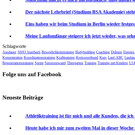
Der nächste Lehrbrief (Studium BSA Akademie) steht 
Eins haben wir beim Studium in Berlin wieder festgeste
Meine Laufumfänge steigere ich jetzt wieder, was sehr 
Schlagworte
Ausdauer
AWO Auerbach
Beweglichkeitstraining
Bodybuilding
Coaching
Dehnen
Eigenes
Konzentration
Koordinationstraining
Krafttraining
Kreissportbund
Kurs
Lauf-ABC
Laufan
Regenerationstraining
Sprint
Sprossenwand
Thiergarten
Training
Training mit Kindern
U14
Folge uns auf Facebook
Neueste Beiträge
Athletiktraining ist für mich und alle Kunden, die ich
Heute habe ich mir zum zweiten Mal in dieser Woche