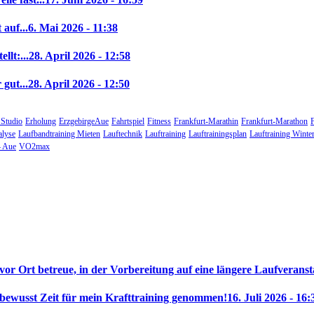
auf...
6. Mai 2026 - 11:38
llt:...
28. April 2026 - 12:58
gut...
28. April 2026 - 12:50
 Studio
Erholung
ErzgebirgeAue
Fahrtspiel
Fitness
Frankfurt-Marathin
Frankfurt-Marathon
alyse
Laufbandtraining Mieten
Lauftechnik
Lauftraining
Lauftrainingsplan
Lauftraining Winte
 Aue
VO2max
 vor Ort betreue, in der Vorbereitung auf eine längere Laufveranst
 bewusst Zeit für mein Krafttraining genommen!
16. Juli 2026 - 16: