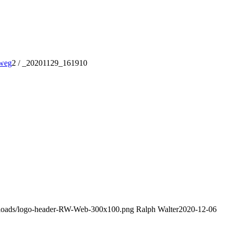
 weg
2
/
_20201129_161910
uploads/logo-header-RW-Web-300x100.png
Ralph Walter
2020-12-06