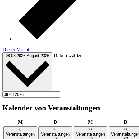
Dieser Monat
Datum wählen.
08.08.2026
August 2026
Kalender von Veranstaltungen
Montag
Dienstag
Mittwoch
Donn
M
D
M
D
0
0
0
0
Veranstaltungen
Veranstaltungen
Veranstaltungen
Veranstaltunge
27
28
29
30