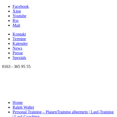
Facebook
Xing
Youtube
Rss
Mail
Kontakt
Termine
Kalender
News
Presse
Spezials
0163 - 365 95 55
Home
Ralph Walter
Personal Training – Plauen
Training allgemein | Lauf-Training
| Lauf-Coaching