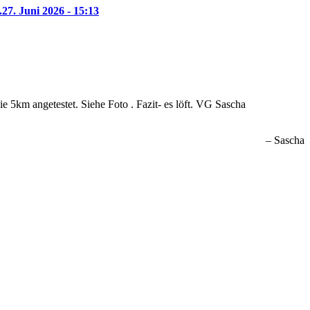
.
27. Juni 2026 - 15:13
 5km angetestet. Siehe Foto . Fazit- es löft. VG Sascha
Sascha