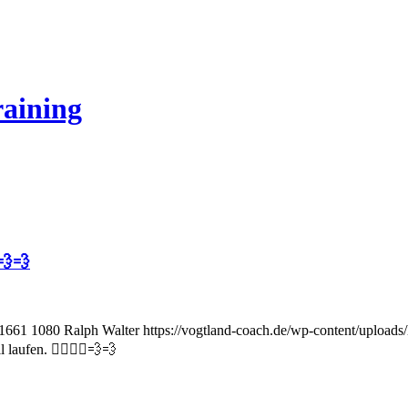
raining
️💨💨
1661
1080
Ralph Walter
https://vogtland-coach.de/wp-content/uploa
aufen. 🏃‍♂️🏃‍♂️💨💨