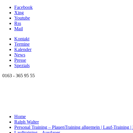
Facebook
Xing
Youtube
Rss
Mail
Kontakt
Termine
Kalender
News
Presse
Spezials
0163 - 365 95 55
Home
Ralph Walter
Personal Training – Plauen
Training allgemein | Lauf-Training 
Lauftraining – Ausdauer