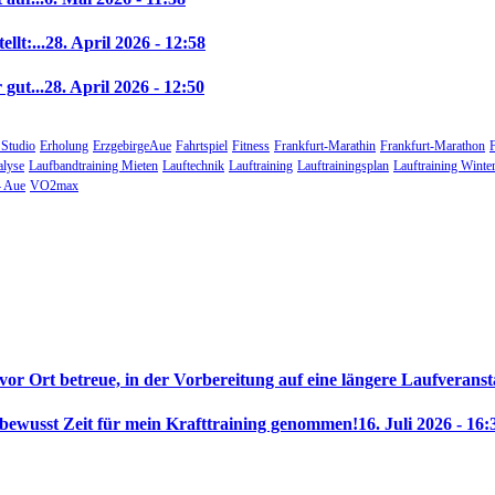
llt:...
28. April 2026 - 12:58
gut...
28. April 2026 - 12:50
 Studio
Erholung
ErzgebirgeAue
Fahrtspiel
Fitness
Frankfurt-Marathin
Frankfurt-Marathon
alyse
Laufbandtraining Mieten
Lauftechnik
Lauftraining
Lauftrainingsplan
Lauftraining Winte
 Aue
VO2max
 vor Ort betreue, in der Vorbereitung auf eine längere Laufveranst
 bewusst Zeit für mein Krafttraining genommen!
16. Juli 2026 - 16: