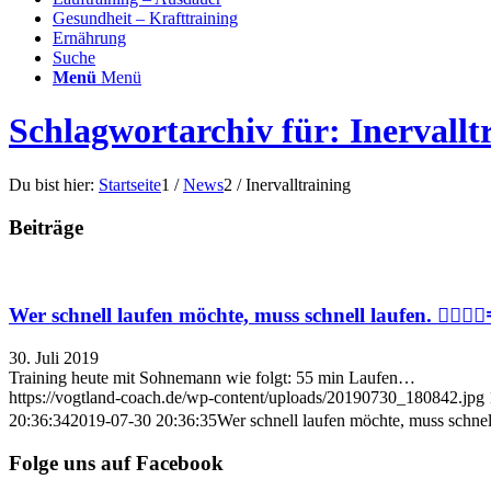
Gesundheit – Krafttraining
Ernährung
Suche
Menü
Menü
Schlagwortarchiv für: Inervallt
Du bist hier:
Startseite
1
/
News
2
/
Inervalltraining
Beiträge
Wer schnell laufen möchte, muss schnell laufen. 🏃‍♂️🏃‍♂
30. Juli 2019
Training heute mit Sohnemann wie folgt: 55 min Laufen…
https://vogtland-coach.de/wp-content/uploads/20190730_180842.jpg
20:36:34
2019-07-30 20:36:35
Wer schnell laufen möchte, muss schnell l
Folge uns auf Facebook