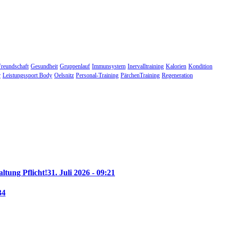
Freundschaft
Gesundheit
Gruppenlauf
Immunsystem
Inervalltraining
Kalorien
Kondition
r
Leistungssport Body
Oelsnitz
Personal-Training
PärchenTraining
Regeneration
altung Pflicht!
31. Juli 2026 - 09:21
34