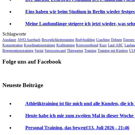
Eins haben wir beim Studium in Berlin wieder festgeste
Meine Laufumfänge steigere ich jetzt wieder, was sehr 
Schlagworte
Ausdauer
AWO Auerbach
Beweglichkeitstraining
Bodybuilding
Coaching
Dehnen
Eigenes
Konzentration
Koordinationstraining
Krafttraining
Kreissportbund
Kurs
Lauf-ABC
Laufan
Regenerationstraining
Sprint
Sprossenwand
Thiergarten
Training
Training mit Kindern
U14
Folge uns auf Facebook
Neueste Beiträge
Athletiktraining ist für mich und alle Kunden, die ich
Heute habe ich mir zum zweiten Mal in dieser Woche
Personal Training, das bewegt!
13. Juli 2026 - 21:46