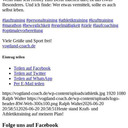
Besonderes. Und ich finde: Wer etwas vermittelt, sollte es auch
selbst leben.
#lauftraining
#personaltraining
#athletiktraining
#krafttraining
#marathon
#beweglichkeit
#regelmäßigkeit
#ziele
#laufcoaching
#optimalevorbereitung
Viele Grüße und Sport frei!
vogtland-coach.de
Eintrag teilen
Teilen auf Facebook
Teilen auf Twitter
Teilen auf WhatsApp
Per E-Mail teilen
https://vogtland-coach.de/wp-content/uploads/athletik.jpg
1920
1080
Ralph Walter
https://vogtland-coach.de/wp-content/uploads/logo-
header-RW-Web-300x100.png
Ralph Walter
2026-06-20
20:58:51
2026-06-20 20:58:51
Heute stand Kraft- und
Athletiktraining auf meinem Plan!
Folge uns auf Facebook