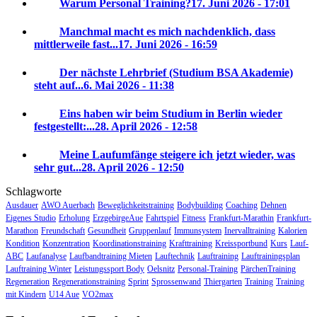
Warum Personal Training?
17. Juni 2026 - 17:01
Manchmal macht es mich nachdenklich, dass
mittlerweile fast...
17. Juni 2026 - 16:59
Der nächste Lehrbrief (Studium BSA Akademie)
steht auf...
6. Mai 2026 - 11:38
Eins haben wir beim Studium in Berlin wieder
festgestellt:...
28. April 2026 - 12:58
Meine Laufumfänge steigere ich jetzt wieder, was
sehr gut...
28. April 2026 - 12:50
Schlagworte
Ausdauer
AWO Auerbach
Beweglichkeitstraining
Bodybuilding
Coaching
Dehnen
Eigenes Studio
Erholung
ErzgebirgeAue
Fahrtspiel
Fitness
Frankfurt-Marathin
Frankfurt-
Marathon
Freundschaft
Gesundheit
Gruppenlauf
Immunsystem
Inervalltraining
Kalorien
Kondition
Konzentration
Koordinationstraining
Krafttraining
Kreissportbund
Kurs
Lauf-
ABC
Laufanalyse
Laufbandtraining Mieten
Lauftechnik
Lauftraining
Lauftrainingsplan
Lauftraining Winter
Leistungssport Body
Oelsnitz
Personal-Training
PärchenTraining
Regeneration
Regenerationstraining
Sprint
Sprossenwand
Thiergarten
Training
Training
mit Kindern
U14 Aue
VO2max