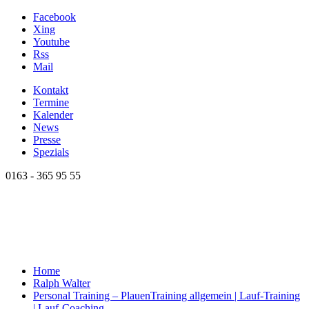
Facebook
Xing
Youtube
Rss
Mail
Kontakt
Termine
Kalender
News
Presse
Spezials
0163 - 365 95 55
Home
Ralph Walter
Personal Training – Plauen
Training allgemein | Lauf-Training
| Lauf-Coaching