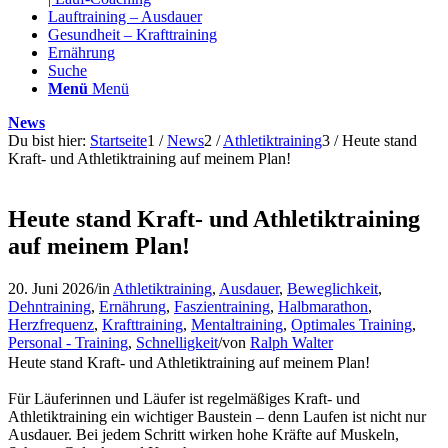
Lauftraining – Ausdauer
Gesundheit – Krafttraining
Ernährung
Suche
Menü
Menü
News
Du bist hier:
Startseite
1
/
News
2
/
Athletiktraining
3
/
Heute stand
Kraft- und Athletiktraining auf meinem Plan!
Heute stand Kraft- und Athletiktraining
auf meinem Plan!
20. Juni 2026
/
in
Athletiktraining
,
Ausdauer
,
Beweglichkeit
,
Dehntraining
,
Ernährung
,
Faszientraining
,
Halbmarathon
,
Herzfrequenz
,
Krafttraining
,
Mentaltraining
,
Optimales Training
,
Personal - Training
,
Schnelligkeit
/
von
Ralph Walter
Heute stand Kraft- und Athletiktraining auf meinem Plan!
Für Läuferinnen und Läufer ist regelmäßiges Kraft- und
Athletiktraining ein wichtiger Baustein – denn Laufen ist nicht nur
Ausdauer. Bei jedem Schritt wirken hohe Kräfte auf Muskeln,