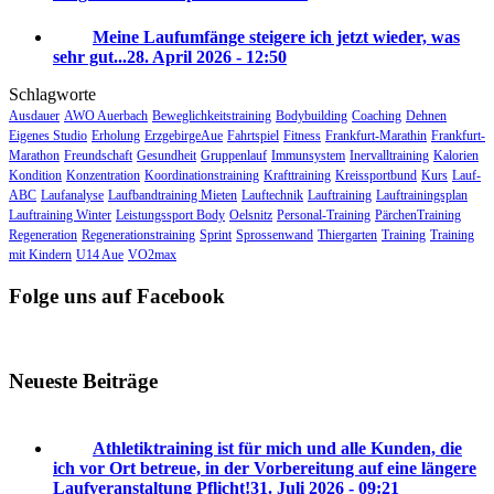
Meine Laufumfänge steigere ich jetzt wieder, was
sehr gut...
28. April 2026 - 12:50
Schlagworte
Ausdauer
AWO Auerbach
Beweglichkeitstraining
Bodybuilding
Coaching
Dehnen
Eigenes Studio
Erholung
ErzgebirgeAue
Fahrtspiel
Fitness
Frankfurt-Marathin
Frankfurt-
Marathon
Freundschaft
Gesundheit
Gruppenlauf
Immunsystem
Inervalltraining
Kalorien
Kondition
Konzentration
Koordinationstraining
Krafttraining
Kreissportbund
Kurs
Lauf-
ABC
Laufanalyse
Laufbandtraining Mieten
Lauftechnik
Lauftraining
Lauftrainingsplan
Lauftraining Winter
Leistungssport Body
Oelsnitz
Personal-Training
PärchenTraining
Regeneration
Regenerationstraining
Sprint
Sprossenwand
Thiergarten
Training
Training
mit Kindern
U14 Aue
VO2max
Folge uns auf Facebook
Neueste Beiträge
Athletiktraining ist für mich und alle Kunden, die
ich vor Ort betreue, in der Vorbereitung auf eine längere
Laufveranstaltung Pflicht!
31. Juli 2026 - 09:21