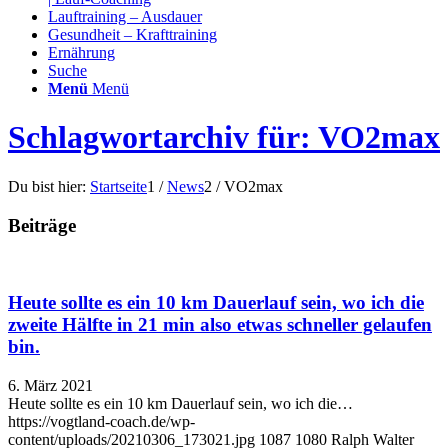
Lauftraining – Ausdauer
Gesundheit – Krafttraining
Ernährung
Suche
Menü
Menü
Schlagwortarchiv für: VO2max
Du bist hier:
Startseite
1
/
News
2
/
VO2max
Beiträge
Heute sollte es ein 10 km Dauerlauf sein, wo ich die
zweite Hälfte in 21 min also etwas schneller gelaufen
bin.
6. März 2021
Heute sollte es ein 10 km Dauerlauf sein, wo ich die…
https://vogtland-coach.de/wp-
content/uploads/20210306_173021.jpg
1087
1080
Ralph Walter