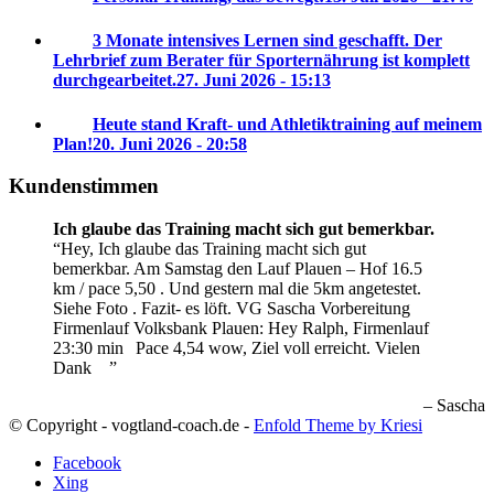
3 Monate intensives Lernen sind geschafft. Der
Lehrbrief zum Berater für Sporternährung ist komplett
durchgearbeitet.
27. Juni 2026 - 15:13
Heute stand Kraft- und Athletiktraining auf meinem
Plan!
20. Juni 2026 - 20:58
Kundenstimmen
Ich glaube das Training macht sich gut bemerkbar.
Hey, Ich glaube das Training macht sich gut
bemerkbar. Am Samstag den Lauf Plauen – Hof 16.5
km / pace 5,50 . Und gestern mal die 5km angetestet.
Siehe Foto . Fazit- es löft. VG Sascha
Vorbereitung
Firmenlauf Volksbank Plauen:
Hey Ralph, Firmenlauf
23:30 min
Pace 4,54 wow, Ziel voll erreicht. Vielen
Dank
Sascha
© Copyright - vogtland-coach.de -
Enfold Theme by Kriesi
Facebook
Xing