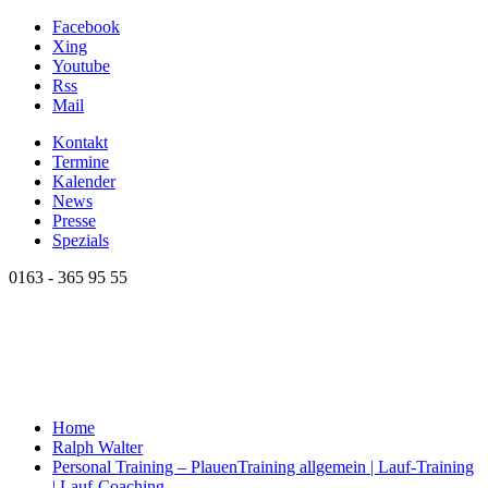
Facebook
Xing
Youtube
Rss
Mail
Kontakt
Termine
Kalender
News
Presse
Spezials
0163 - 365 95 55
Home
Ralph Walter
Personal Training – Plauen
Training allgemein | Lauf-Training
| Lauf-Coaching