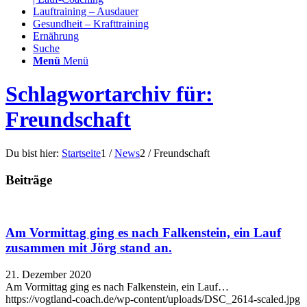
Lauftraining – Ausdauer
Gesundheit – Krafttraining
Ernährung
Suche
Menü
Menü
Schlagwortarchiv für:
Freundschaft
Du bist hier:
Startseite
1
/
News
2
/
Freundschaft
Beiträge
Am Vormittag ging es nach Falkenstein, ein Lauf
zusammen mit Jörg stand an.
21. Dezember 2020
️Am Vormittag ging es nach Falkenstein, ein Lauf…
https://vogtland-coach.de/wp-content/uploads/DSC_2614-scaled.jpg