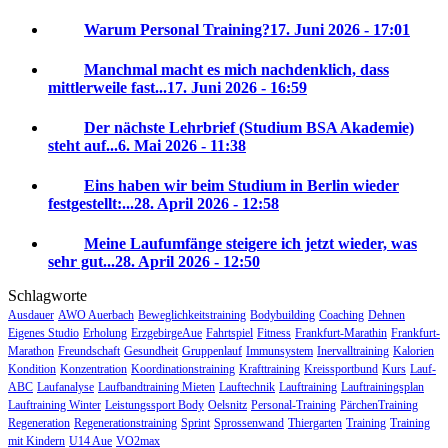
Warum Personal Training?
17. Juni 2026 - 17:01
Manchmal macht es mich nachdenklich, dass
mittlerweile fast...
17. Juni 2026 - 16:59
Der nächste Lehrbrief (Studium BSA Akademie)
steht auf...
6. Mai 2026 - 11:38
Eins haben wir beim Studium in Berlin wieder
festgestellt:...
28. April 2026 - 12:58
Meine Laufumfänge steigere ich jetzt wieder, was
sehr gut...
28. April 2026 - 12:50
Schlagworte
Ausdauer
AWO Auerbach
Beweglichkeitstraining
Bodybuilding
Coaching
Dehnen
Eigenes Studio
Erholung
ErzgebirgeAue
Fahrtspiel
Fitness
Frankfurt-Marathin
Frankfurt-
Marathon
Freundschaft
Gesundheit
Gruppenlauf
Immunsystem
Inervalltraining
Kalorien
Kondition
Konzentration
Koordinationstraining
Krafttraining
Kreissportbund
Kurs
Lauf-
ABC
Laufanalyse
Laufbandtraining Mieten
Lauftechnik
Lauftraining
Lauftrainingsplan
Lauftraining Winter
Leistungssport Body
Oelsnitz
Personal-Training
PärchenTraining
Regeneration
Regenerationstraining
Sprint
Sprossenwand
Thiergarten
Training
Training
mit Kindern
U14 Aue
VO2max