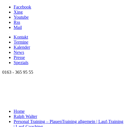
Facebook
Xing
Youtube
Rss
Mail
Kontakt
Termine
Kalender
News
Presse
Spezials
0163 - 365 95 55
Home
Ralph Walter
Personal Training – Plauen
Training allgemein | Lauf-Training
| Lauf-Coaching