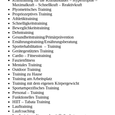
Krafttraining für die Kraftausdauer – Hypertrophie –
Maximalkraft – Schnellkraft – Reaktivkraft
Plyometrisches Training
Propriozeptives Training
Athletiktraining
Schnelligkeitstraining
Beweglichkeitstraining
Dehntraining
Gesundheitstraining/
Primärprävention
Ernährungstraining/Ernährungsberatung
Sportrehabilitation – Training
Gerätegestütztes Training
Cardio – Fitnesstraining
Faszienfitness
Mentales Training
Outdoor Training
Training zu Hause
Training am Arbeitsplatz
Training mit dem eigenen Körpergewicht
Sportartspezifisches Training
Personal – Training
Funktionelles Training
HIIT – Tabata Training
Lauftraining
Laufcoaching