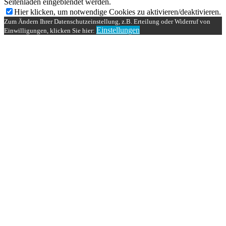
Seitenladen eingeblendet werden.
Hier klicken, um notwendige Cookies zu aktivieren/deaktivieren.
Zum Ändern Ihrer Datenschutzeinstellung, z.B. Erteilung oder Widerruf von
Einstellungen
Einwilligungen, klicken Sie hier: