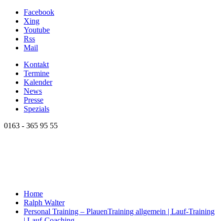
Facebook
Xing
Youtube
Rss
Mail
Kontakt
Termine
Kalender
News
Presse
Spezials
0163 - 365 95 55
Home
Ralph Walter
Personal Training – Plauen
Training allgemein | Lauf-Training
| Lauf-Coaching