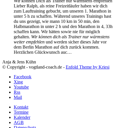
Wir können Dich als Trainer nur wärmstens empfehlen
Lieber Ralph, als reine Freizeitläufer haben wir dich
zum Lauftraining gebucht, um unseren 1. Marathon in
unter 5 h zu schaffen. Während unseres Trainings hast
du uns gezeigt, wie mann 10 km in 50 min, den
Halbmarathon in unter 2 h und den Marathon in 4, 33h
schaffen kann. Wir hätten sowie nie für möglich
gehalten.
Wir können dich als Trainer nur wärmstens
weiter empfehlen
und werden sicher dieses Jahr vor
dem Berlin Marathon auf dich zurück kommen.
Herzlichen Glückwunsch auc…
Anja & Jens Kühn
© Copyright - vogtland-coach.de -
Enfold Theme by Kriesi
Facebook
Xing
Youtube
Rss
Mail
Kontakt
Termine
Kalender
AGB
Datenschutz