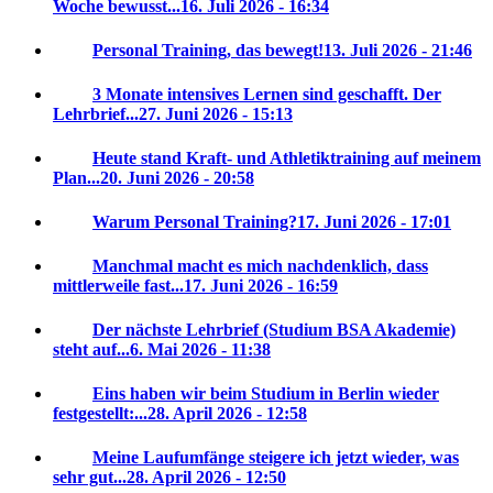
Woche bewusst...
16. Juli 2026 - 16:34
Personal Training, das bewegt!
13. Juli 2026 - 21:46
3 Monate intensives Lernen sind geschafft. Der
Lehrbrief...
27. Juni 2026 - 15:13
Heute stand Kraft- und Athletiktraining auf meinem
Plan...
20. Juni 2026 - 20:58
Warum Personal Training?
17. Juni 2026 - 17:01
Manchmal macht es mich nachdenklich, dass
mittlerweile fast...
17. Juni 2026 - 16:59
Der nächste Lehrbrief (Studium BSA Akademie)
steht auf...
6. Mai 2026 - 11:38
Eins haben wir beim Studium in Berlin wieder
festgestellt:...
28. April 2026 - 12:58
Meine Laufumfänge steigere ich jetzt wieder, was
sehr gut...
28. April 2026 - 12:50