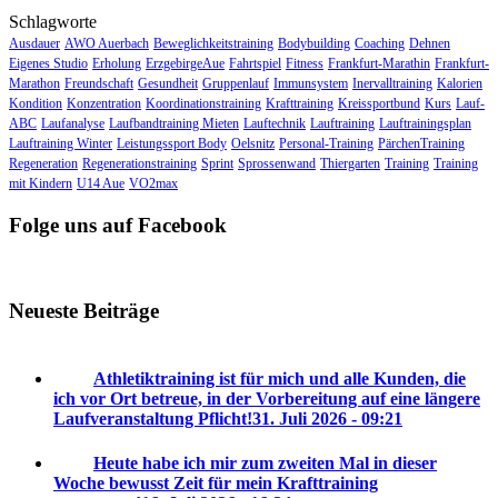
Schlagworte
Ausdauer
AWO Auerbach
Beweglichkeitstraining
Bodybuilding
Coaching
Dehnen
Eigenes Studio
Erholung
ErzgebirgeAue
Fahrtspiel
Fitness
Frankfurt-Marathin
Frankfurt-
Marathon
Freundschaft
Gesundheit
Gruppenlauf
Immunsystem
Inervalltraining
Kalorien
Kondition
Konzentration
Koordinationstraining
Krafttraining
Kreissportbund
Kurs
Lauf-
ABC
Laufanalyse
Laufbandtraining Mieten
Lauftechnik
Lauftraining
Lauftrainingsplan
Lauftraining Winter
Leistungssport Body
Oelsnitz
Personal-Training
PärchenTraining
Regeneration
Regenerationstraining
Sprint
Sprossenwand
Thiergarten
Training
Training
mit Kindern
U14 Aue
VO2max
Folge uns auf Facebook
Neueste Beiträge
Athletiktraining ist für mich und alle Kunden, die
ich vor Ort betreue, in der Vorbereitung auf eine längere
Laufveranstaltung Pflicht!
31. Juli 2026 - 09:21
Heute habe ich mir zum zweiten Mal in dieser
Woche bewusst Zeit für mein Krafttraining