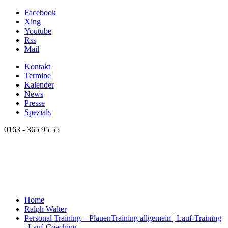
Facebook
Xing
Youtube
Rss
Mail
Kontakt
Termine
Kalender
News
Presse
Spezials
0163 - 365 95 55
Home
Ralph Walter
Personal Training – Plauen
Training allgemein | Lauf-Training
| Lauf-Coaching