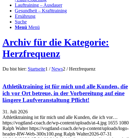
Lauftraining – Ausdauer
Gesundheit – Krafttraining
Ernährung
Suche
Menü
Menü
Archiv für die Kategorie:
Herzfrequenz
Du bist hier:
Startseite
1
/
News
2
/
Herzfrequenz
Athletiktraining ist für mich und alle Kunden, die
ich vor Ort betreue, in der Vorbereitung auf eine
längere Laufveranstaltung Pflicht!
31. Juli 2026
Athletiktraining ist für mich und alle Kunden, die ich vor…
https://vogtland-coach.de/wp-content/uploads/at-4.jpg
1655
1080
Ralph Walter
https://vogtland-coach.de/wp-content/uploads/logo-
header-RW-Web-300x100.png
Ralph Walter
2026-07-31