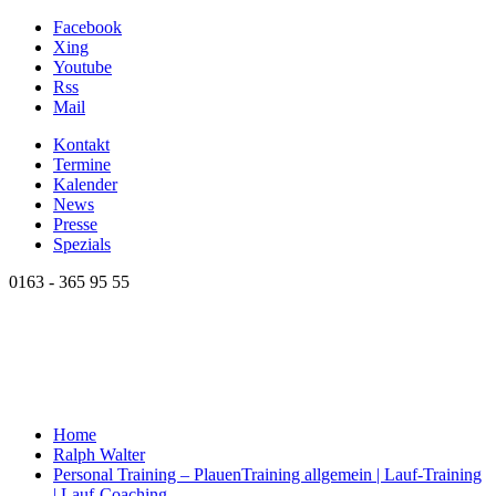
Facebook
Xing
Youtube
Rss
Mail
Kontakt
Termine
Kalender
News
Presse
Spezials
0163 - 365 95 55
Home
Ralph Walter
Personal Training – Plauen
Training allgemein | Lauf-Training
| Lauf-Coaching