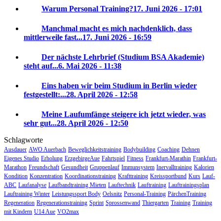
Warum Personal Training?
17. Juni 2026 - 17:01
Manchmal macht es mich nachdenklich, dass
mittlerweile fast...
17. Juni 2026 - 16:59
Der nächste Lehrbrief (Studium BSA Akademie)
steht auf...
6. Mai 2026 - 11:38
Eins haben wir beim Studium in Berlin wieder
festgestellt:...
28. April 2026 - 12:58
Meine Laufumfänge steigere ich jetzt wieder, was
sehr gut...
28. April 2026 - 12:50
Schlagworte
Ausdauer
AWO Auerbach
Beweglichkeitstraining
Bodybuilding
Coaching
Dehnen
Eigenes Studio
Erholung
ErzgebirgeAue
Fahrtspiel
Fitness
Frankfurt-Marathin
Frankfurt-
Marathon
Freundschaft
Gesundheit
Gruppenlauf
Immunsystem
Inervalltraining
Kalorien
Kondition
Konzentration
Koordinationstraining
Krafttraining
Kreissportbund
Kurs
Lauf-
ABC
Laufanalyse
Laufbandtraining Mieten
Lauftechnik
Lauftraining
Lauftrainingsplan
Lauftraining Winter
Leistungssport Body
Oelsnitz
Personal-Training
PärchenTraining
Regeneration
Regenerationstraining
Sprint
Sprossenwand
Thiergarten
Training
Training
mit Kindern
U14 Aue
VO2max