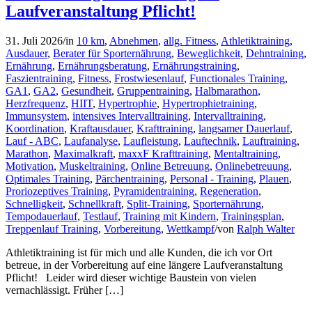
Laufveranstaltung Pflicht!
31. Juli 2026
/
in
10 km
,
Abnehmen
,
allg. Fitness
,
Athletiktraining
,
Ausdauer
,
Berater für Sporternährung
,
Beweglichkeit
,
Dehntraining
,
Ernährung
,
Ernährungsberatung
,
Ernährungstraining
,
Faszientraining
,
Fitness
,
Frostwiesenlauf
,
Functionales Training
,
GA1
,
GA2
,
Gesundheit
,
Gruppentraining
,
Halbmarathon
,
Herzfrequenz
,
HIIT
,
Hypertrophie
,
Hypertrophietraining
,
Immunsystem
,
intensives Intervalltraining
,
Intervalltraining
,
Koordination
,
Kraftausdauer
,
Krafttraining
,
langsamer Dauerlauf
,
Lauf - ABC
,
Laufanalyse
,
Laufleistung
,
Lauftechnik
,
Lauftraining
,
Marathon
,
Maximalkraft
,
maxxF Krafttraining
,
Mentaltraining
,
Motivation
,
Muskeltraining
,
Online Betreuung
,
Onlinebetreuung
,
Optimales Training
,
Pärchentraining
,
Personal - Training
,
Plauen
,
Proriozeptives Training
,
Pyramidentraining
,
Regeneration
,
Schnelligkeit
,
Schnellkraft
,
Split-Training
,
Sporternährung
,
Tempodauerlauf
,
Testlauf
,
Training mit Kindern
,
Trainingsplan
,
Treppenlauf Training
,
Vorbereitung
,
Wettkampf
/
von
Ralph Walter
Athletiktraining ist für mich und alle Kunden, die ich vor Ort
betreue, in der Vorbereitung auf eine längere Laufveranstaltung
Pflicht! Leider wird dieser wichtige Baustein von vielen
vernachlässigt. Früher […]