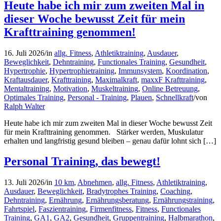
Heute habe ich mir zum zweiten Mal in
dieser Woche bewusst Zeit für mein
Krafttraining genommen!
16. Juli 2026
/
in
allg. Fitness
,
Athletiktraining
,
Ausdauer
,
Beweglichkeit
,
Dehntraining
,
Functionales Training
,
Gesundheit
,
Hypertrophie
,
Hypertrophietraining
,
Immunsystem
,
Koordination
,
Kraftausdauer
,
Krafttraining
,
Maximalkraft
,
maxxF Krafttraining
,
Mentaltraining
,
Motivation
,
Muskeltraining
,
Online Betreuung
,
Optimales Training
,
Personal - Training
,
Plauen
,
Schnellkraft
/
von
Ralph Walter
Heute habe ich mir zum zweiten Mal in dieser Woche bewusst Zeit
für mein Krafttraining genommen. Stärker werden, Muskulatur
erhalten und langfristig gesund bleiben – genau dafür lohnt sich […]
Personal Training, das bewegt!
13. Juli 2026
/
in
10 km
,
Abnehmen
,
allg. Fitness
,
Athletiktraining
,
Ausdauer
,
Beweglichkeit
,
Bradytrophes Training
,
Coaching
,
Dehntraining
,
Ernährung
,
Ernährungsberatung
,
Ernährungstraining
,
Fahrtspiel
,
Faszientraining
,
Firmenfitness
,
Fitness
,
Functionales
Training
,
GA1
,
GA2
,
Gesundheit
,
Gruppentraining
,
Halbmarathon
,