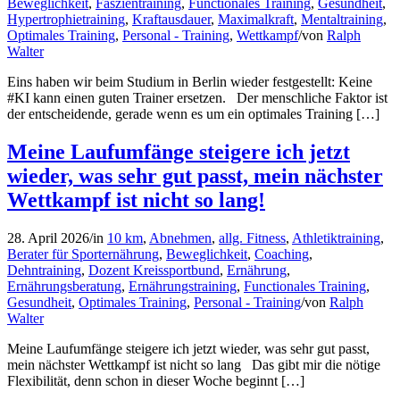
Beweglichkeit
,
Faszientraining
,
Functionales Training
,
Gesundheit
,
Hypertrophietraining
,
Kraftausdauer
,
Maximalkraft
,
Mentaltraining
,
Optimales Training
,
Personal - Training
,
Wettkampf
/
von
Ralph
Walter
Eins haben wir beim Studium in Berlin wieder festgestellt: Keine
#KI kann einen guten Trainer ersetzen. Der menschliche Faktor ist
der entscheidende, gerade wenn es um ein optimales Training […]
Meine Laufumfänge steigere ich jetzt
wieder, was sehr gut passt, mein nächster
Wettkampf ist nicht so lang!
28. April 2026
/
in
10 km
,
Abnehmen
,
allg. Fitness
,
Athletiktraining
,
Berater für Sporternährung
,
Beweglichkeit
,
Coaching
,
Dehntraining
,
Dozent Kreissportbund
,
Ernährung
,
Ernährungsberatung
,
Ernährungstraining
,
Functionales Training
,
Gesundheit
,
Optimales Training
,
Personal - Training
/
von
Ralph
Walter
Meine Laufumfänge steigere ich jetzt wieder, was sehr gut passt,
mein nächster Wettkampf ist nicht so lang Das gibt mir die nötige
Flexibilität, denn schon in dieser Woche beginnt […]