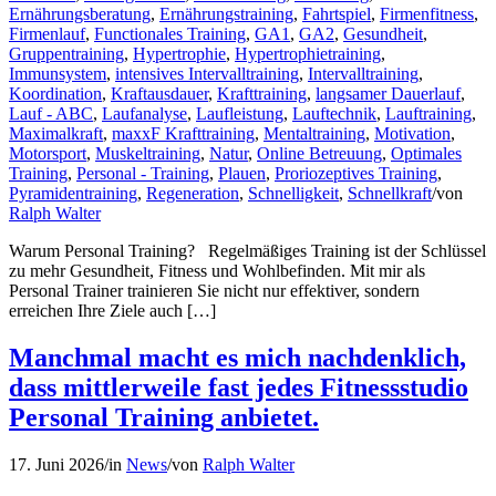
Ernährungsberatung
,
Ernährungstraining
,
Fahrtspiel
,
Firmenfitness
,
Firmenlauf
,
Functionales Training
,
GA1
,
GA2
,
Gesundheit
,
Gruppentraining
,
Hypertrophie
,
Hypertrophietraining
,
Immunsystem
,
intensives Intervalltraining
,
Intervalltraining
,
Koordination
,
Kraftausdauer
,
Krafttraining
,
langsamer Dauerlauf
,
Lauf - ABC
,
Laufanalyse
,
Laufleistung
,
Lauftechnik
,
Lauftraining
,
Maximalkraft
,
maxxF Krafttraining
,
Mentaltraining
,
Motivation
,
Motorsport
,
Muskeltraining
,
Natur
,
Online Betreuung
,
Optimales
Training
,
Personal - Training
,
Plauen
,
Proriozeptives Training
,
Pyramidentraining
,
Regeneration
,
Schnelligkeit
,
Schnellkraft
/
von
Ralph Walter
Warum Personal Training? Regelmäßiges Training ist der Schlüssel
zu mehr Gesundheit, Fitness und Wohlbefinden. Mit mir als
Personal Trainer trainieren Sie nicht nur effektiver, sondern
erreichen Ihre Ziele auch […]
Manchmal macht es mich nachdenklich,
dass mittlerweile fast jedes Fitnessstudio
Personal Training anbietet.
17. Juni 2026
/
in
News
/
von
Ralph Walter