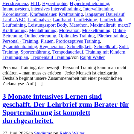
Herzfrequenz
,
HIIT
,
Hypertrophie
,
Hypertrophietraining
,
Immunsystem
,
intensives Intervalltraining
,
Intervalltraining
,
Koordination
,
Kraftausdauer
,
Krafttraining
,
langsamer Dauerlauf
,
Lauf - ABC
,
Laufanalyse
,
Laufband
,
Laufleistung
,
Lauftechnik
,
Lauftraining
,
Leistungssport Body
,
Marathon
,
Maximalkraft
,
maxxF
Krafttraining
,
Mentaltraining
,
Motivation
,
Muskeltraining
,
Online
Betreuung
,
Onlinebetreuung
,
Optimales Training
,
Pärchentraining
,
Personal - Training
,
Plauen
,
Proriozeptives Training
,
Pyramidentraining
,
Regeneration
,
Schnelligkeit
,
Schnellkraft
,
Split-
Training
,
Sporternährung
,
Tempodauerlauf
,
Training mit Kindern
,
Trainingsplan
,
Treppenlauf Training
/
von
Ralph Walter
Personal Training, das bewegt Personal Training kann man nicht
erklären – man muss es erleben Jeder Mensch ist einzigartig.
Deshalb beginnt unsere Zusammenarbeit mit einer persönlichen
Zielanalyse. Auf […]
3 Monate intensives Lernen sind
geschafft. Der Lehrbrief zum Berater für
Sporternährung ist komplett
durchgearbeitet.
27. Juni 2026
/
in
Studium
/
von
Ralph Walter