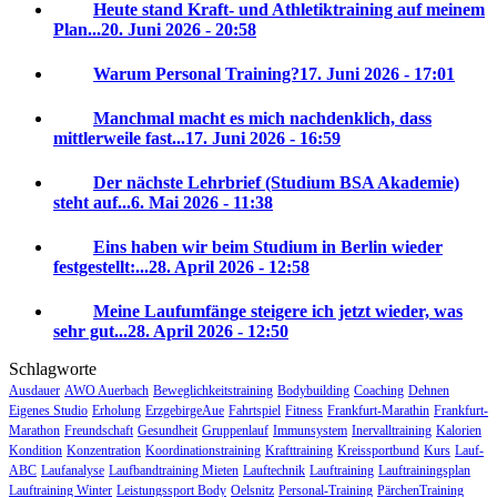
Heute stand Kraft- und Athletiktraining auf meinem
Plan...
20. Juni 2026 - 20:58
Warum Personal Training?
17. Juni 2026 - 17:01
Manchmal macht es mich nachdenklich, dass
mittlerweile fast...
17. Juni 2026 - 16:59
Der nächste Lehrbrief (Studium BSA Akademie)
steht auf...
6. Mai 2026 - 11:38
Eins haben wir beim Studium in Berlin wieder
festgestellt:...
28. April 2026 - 12:58
Meine Laufumfänge steigere ich jetzt wieder, was
sehr gut...
28. April 2026 - 12:50
Schlagworte
Ausdauer
AWO Auerbach
Beweglichkeitstraining
Bodybuilding
Coaching
Dehnen
Eigenes Studio
Erholung
ErzgebirgeAue
Fahrtspiel
Fitness
Frankfurt-Marathin
Frankfurt-
Marathon
Freundschaft
Gesundheit
Gruppenlauf
Immunsystem
Inervalltraining
Kalorien
Kondition
Konzentration
Koordinationstraining
Krafttraining
Kreissportbund
Kurs
Lauf-
ABC
Laufanalyse
Laufbandtraining Mieten
Lauftechnik
Lauftraining
Lauftrainingsplan
Lauftraining Winter
Leistungssport Body
Oelsnitz
Personal-Training
PärchenTraining