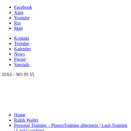
Facebook
Xing
Youtube
Rss
Mail
Kontakt
Termine
Kalender
News
Presse
Spezials
0163 - 365 95 55
Home
Ralph Walter
Personal Training – Plauen
Training allgemein | Lauf-Training
| Lauf-Coaching