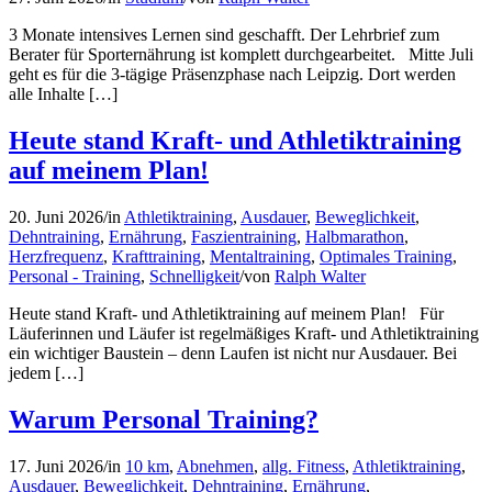
3 Monate intensives Lernen sind geschafft. Der Lehrbrief zum
Berater für Sporternährung ist komplett durchgearbeitet. Mitte Juli
geht es für die 3-tägige Präsenzphase nach Leipzig. Dort werden
alle Inhalte […]
Heute stand Kraft- und Athletiktraining
auf meinem Plan!
20. Juni 2026
/
in
Athletiktraining
,
Ausdauer
,
Beweglichkeit
,
Dehntraining
,
Ernährung
,
Faszientraining
,
Halbmarathon
,
Herzfrequenz
,
Krafttraining
,
Mentaltraining
,
Optimales Training
,
Personal - Training
,
Schnelligkeit
/
von
Ralph Walter
Heute stand Kraft- und Athletiktraining auf meinem Plan! Für
Läuferinnen und Läufer ist regelmäßiges Kraft- und Athletiktraining
ein wichtiger Baustein – denn Laufen ist nicht nur Ausdauer. Bei
jedem […]
Warum Personal Training?
17. Juni 2026
/
in
10 km
,
Abnehmen
,
allg. Fitness
,
Athletiktraining
,
Ausdauer
,
Beweglichkeit
,
Dehntraining
,
Ernährung
,