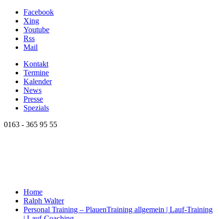
Facebook
Xing
Youtube
Rss
Mail
Kontakt
Termine
Kalender
News
Presse
Spezials
0163 - 365 95 55
Home
Ralph Walter
Personal Training – Plauen
Training allgemein | Lauf-Training
| Lauf-Coaching