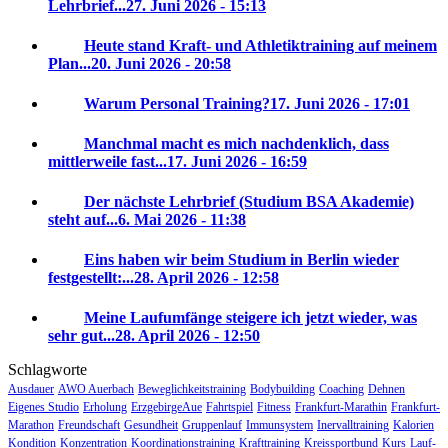
Lehrbrief...
27. Juni 2026 - 15:13
Heute stand Kraft- und Athletiktraining auf meinem
Plan...
20. Juni 2026 - 20:58
Warum Personal Training?
17. Juni 2026 - 17:01
Manchmal macht es mich nachdenklich, dass
mittlerweile fast...
17. Juni 2026 - 16:59
Der nächste Lehrbrief (Studium BSA Akademie)
steht auf...
6. Mai 2026 - 11:38
Eins haben wir beim Studium in Berlin wieder
festgestellt:...
28. April 2026 - 12:58
Meine Laufumfänge steigere ich jetzt wieder, was
sehr gut...
28. April 2026 - 12:50
Schlagworte
Ausdauer
AWO Auerbach
Beweglichkeitstraining
Bodybuilding
Coaching
Dehnen
Eigenes Studio
Erholung
ErzgebirgeAue
Fahrtspiel
Fitness
Frankfurt-Marathin
Frankfurt-
Marathon
Freundschaft
Gesundheit
Gruppenlauf
Immunsystem
Inervalltraining
Kalorien
Kondition
Konzentration
Koordinationstraining
Krafttraining
Kreissportbund
Kurs
Lauf-