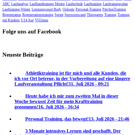
ABC
Laufanalyse
Laufbandtraining Mieten
Lauftechnik
Lauftraining
Lauftrainingsplan
Lauftraining Winter
Leistungssport Body
Oelsnitz
Personal-Training
PärchenTraining
Regeneration
Regenerationstraining
Sprint
Sprossenwand
Thiergarten
Training
Training
mit Kindern
U14 Aue
VO2max
Folge uns auf Facebook
Neueste Beiträge
Athletiktraining ist für mich und alle Kunden, die
ich vor Ort betreue, in der Vorbereitung auf eine längere
Laufveranstaltung Pflicht!
31. Juli 2026 - 09:21
Heute habe ich mir zum zweiten Mal in dieser
Woche bewusst Zeit für mein Krafttraining
genommen!
16. Juli 2026 - 16:34
Personal Training, das bewegt!
13. Juli 2026 - 21:46
3 Monate intensives Lernen sind geschafft. Der