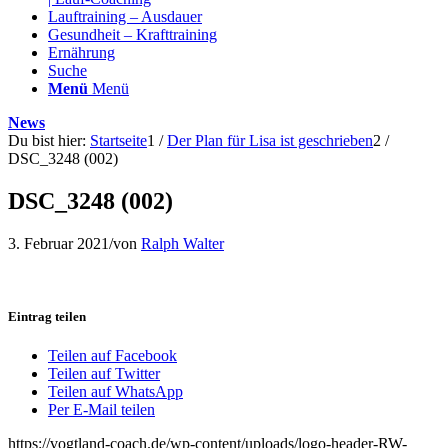
Lauftraining – Ausdauer
Gesundheit – Krafttraining
Ernährung
Suche
Menü
Menü
News
Du bist hier:
Startseite
1
/
Der Plan für Lisa ist geschrieben
2
/
DSC_3248 (002)
DSC_3248 (002)
3. Februar 2021
/
von
Ralph Walter
Eintrag teilen
Teilen auf Facebook
Teilen auf Twitter
Teilen auf WhatsApp
Per E-Mail teilen
https://vogtland-coach.de/wp-content/uploads/logo-header-RW-