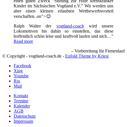
einen guten Zweck “Stiftung zur Hilfe krebskranker
Kinder im Sächsischen Vogtland e.V.” Wir werden uns
aber einen kleinen erlaubten Wettbewerbsvorteil
verschaffen.
on">
😉
Ralph Walter der
vogtland-coach
wird unsere
Lokomotiven bis dahin so einstellen, das diese
hoffentlich schön leise und kraftvoll laufen und nich…
Read more
Vorbereitung für Firmenlauf
© Copyright - vogtland-coach.de -
Enfold Theme by Kriesi
Facebook
Xing
Youtube
Rss
Mail
Kontakt
Termine
Kalender
AGB
Datenschutz
Impressum