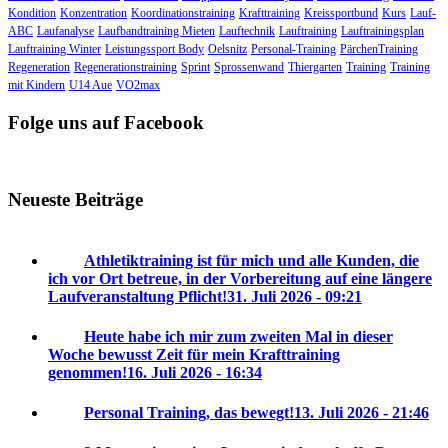
Kondition
Konzentration
Koordinationstraining
Krafttraining
Kreissportbund
Kurs
Lauf-
ABC
Laufanalyse
Laufbandtraining Mieten
Lauftechnik
Lauftraining
Lauftrainingsplan
Lauftraining Winter
Leistungssport Body
Oelsnitz
Personal-Training
PärchenTraining
Regeneration
Regenerationstraining
Sprint
Sprossenwand
Thiergarten
Training
Training
mit Kindern
U14 Aue
VO2max
Folge uns auf Facebook
Neueste Beiträge
Athletiktraining ist für mich und alle Kunden, die
ich vor Ort betreue, in der Vorbereitung auf eine längere
Laufveranstaltung Pflicht!
31. Juli 2026 - 09:21
Heute habe ich mir zum zweiten Mal in dieser
Woche bewusst Zeit für mein Krafttraining
genommen!
16. Juli 2026 - 16:34
Personal Training, das bewegt!
13. Juli 2026 - 21:46