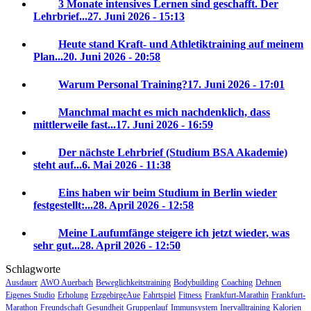
3 Monate intensives Lernen sind geschafft. Der
Lehrbrief...
27. Juni 2026 - 15:13
Heute stand Kraft- und Athletiktraining auf meinem
Plan...
20. Juni 2026 - 20:58
Warum Personal Training?
17. Juni 2026 - 17:01
Manchmal macht es mich nachdenklich, dass
mittlerweile fast...
17. Juni 2026 - 16:59
Der nächste Lehrbrief (Studium BSA Akademie)
steht auf...
6. Mai 2026 - 11:38
Eins haben wir beim Studium in Berlin wieder
festgestellt:...
28. April 2026 - 12:58
Meine Laufumfänge steigere ich jetzt wieder, was
sehr gut...
28. April 2026 - 12:50
Schlagworte
Ausdauer
AWO Auerbach
Beweglichkeitstraining
Bodybuilding
Coaching
Dehnen
Eigenes Studio
Erholung
ErzgebirgeAue
Fahrtspiel
Fitness
Frankfurt-Marathin
Frankfurt-
Marathon
Freundschaft
Gesundheit
Gruppenlauf
Immunsystem
Inervalltraining
Kalorien