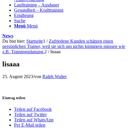
Lauftraining – Ausdauer
Gesundheit – Krafttraining
Ernährung
Suche
Menü
Menü
News
Du bist hier:
Startseite
1
/
Zufriedene Kunden schätzen einen
persönlichen Trainer, weil sie sich um nichts kümmern müssen wie
z.B. Trainingsplanung.
2
/
lisaaa
lisaaa
25. August 2023
/
von
Ralph Walter
Eintrag teilen
Teilen auf Facebook
Teilen auf Twitter
Teilen auf WhatsApp
Per E-Mail teilen