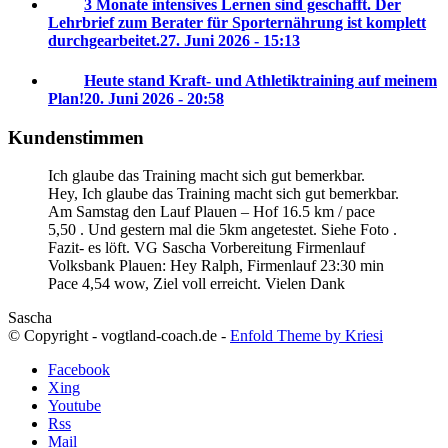
3 Monate intensives Lernen sind geschafft. Der
Lehrbrief zum Berater für Sporternährung ist komplett
durchgearbeitet.
27. Juni 2026 - 15:13
Heute stand Kraft- und Athletiktraining auf meinem
Plan!
20. Juni 2026 - 20:58
Kundenstimmen
Ich glaube das Training macht sich gut bemerkbar.
Hey, Ich glaube das Training macht sich gut bemerkbar.
Am Samstag den Lauf Plauen – Hof 16.5 km / pace
5,50 . Und gestern mal die 5km angetestet. Siehe Foto .
Fazit- es löft. VG Sascha
Vorbereitung Firmenlauf
Volksbank Plauen:
Hey Ralph, Firmenlauf 23:30 min
Pace 4,54 wow, Ziel voll erreicht. Vielen Dank
Sascha
© Copyright - vogtland-coach.de -
Enfold Theme by Kriesi
Facebook
Xing
Youtube
Rss
Mail