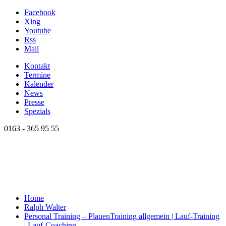
Facebook
Xing
Youtube
Rss
Mail
Kontakt
Termine
Kalender
News
Presse
Spezials
0163 - 365 95 55
Home
Ralph Walter
Personal Training – Plauen
Training allgemein | Lauf-Training
| Lauf-Coaching