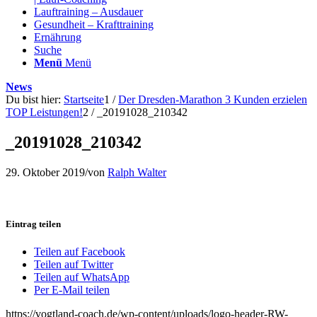
Lauftraining – Ausdauer
Gesundheit – Krafttraining
Ernährung
Suche
Menü
Menü
News
Du bist hier:
Startseite
1
/
Der Dresden-Marathon 3 Kunden erzielen
TOP Leistungen!
2
/
_20191028_210342
_20191028_210342
29. Oktober 2019
/
von
Ralph Walter
Eintrag teilen
Teilen auf Facebook
Teilen auf Twitter
Teilen auf WhatsApp
Per E-Mail teilen
https://vogtland-coach.de/wp-content/uploads/logo-header-RW-