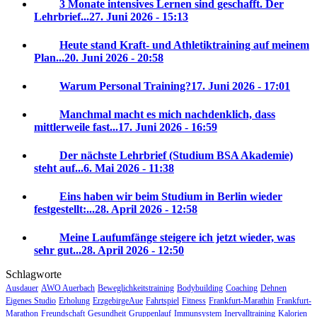
3 Monate intensives Lernen sind geschafft. Der
Lehrbrief...
27. Juni 2026 - 15:13
Heute stand Kraft- und Athletiktraining auf meinem
Plan...
20. Juni 2026 - 20:58
Warum Personal Training?
17. Juni 2026 - 17:01
Manchmal macht es mich nachdenklich, dass
mittlerweile fast...
17. Juni 2026 - 16:59
Der nächste Lehrbrief (Studium BSA Akademie)
steht auf...
6. Mai 2026 - 11:38
Eins haben wir beim Studium in Berlin wieder
festgestellt:...
28. April 2026 - 12:58
Meine Laufumfänge steigere ich jetzt wieder, was
sehr gut...
28. April 2026 - 12:50
Schlagworte
Ausdauer
AWO Auerbach
Beweglichkeitstraining
Bodybuilding
Coaching
Dehnen
Eigenes Studio
Erholung
ErzgebirgeAue
Fahrtspiel
Fitness
Frankfurt-Marathin
Frankfurt-
Marathon
Freundschaft
Gesundheit
Gruppenlauf
Immunsystem
Inervalltraining
Kalorien