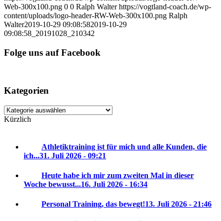
Web-300x100.png
0
0
Ralph Walter
https://vogtland-coach.de/wp-
content/uploads/logo-header-RW-Web-300x100.png
Ralph
Walter
2019-10-29 09:08:58
2019-10-29
09:08:58
_20191028_210342
Folge uns auf Facebook
Kategorien
Kategorien
Kürzlich
Athletiktraining ist für mich und alle Kunden, die
ich...
31. Juli 2026 - 09:21
Heute habe ich mir zum zweiten Mal in dieser
Woche bewusst...
16. Juli 2026 - 16:34
Personal Training, das bewegt!
13. Juli 2026 - 21:46