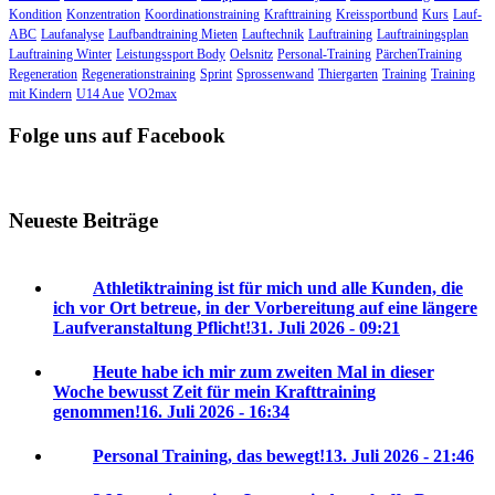
Kondition
Konzentration
Koordinationstraining
Krafttraining
Kreissportbund
Kurs
Lauf-
ABC
Laufanalyse
Laufbandtraining Mieten
Lauftechnik
Lauftraining
Lauftrainingsplan
Lauftraining Winter
Leistungssport Body
Oelsnitz
Personal-Training
PärchenTraining
Regeneration
Regenerationstraining
Sprint
Sprossenwand
Thiergarten
Training
Training
mit Kindern
U14 Aue
VO2max
Folge uns auf Facebook
Neueste Beiträge
Athletiktraining ist für mich und alle Kunden, die
ich vor Ort betreue, in der Vorbereitung auf eine längere
Laufveranstaltung Pflicht!
31. Juli 2026 - 09:21
Heute habe ich mir zum zweiten Mal in dieser
Woche bewusst Zeit für mein Krafttraining
genommen!
16. Juli 2026 - 16:34
Personal Training, das bewegt!
13. Juli 2026 - 21:46