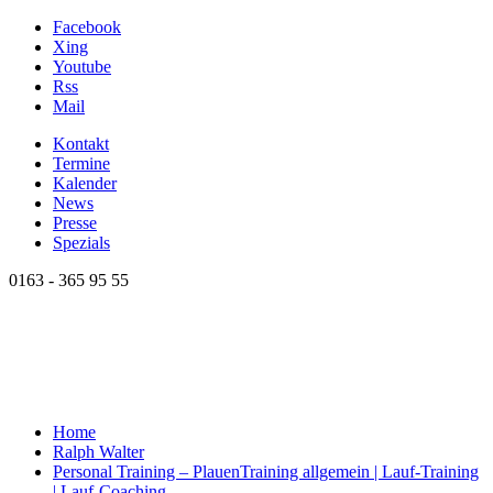
Facebook
Xing
Youtube
Rss
Mail
Kontakt
Termine
Kalender
News
Presse
Spezials
0163 - 365 95 55
Home
Ralph Walter
Personal Training – Plauen
Training allgemein | Lauf-Training
| Lauf-Coaching