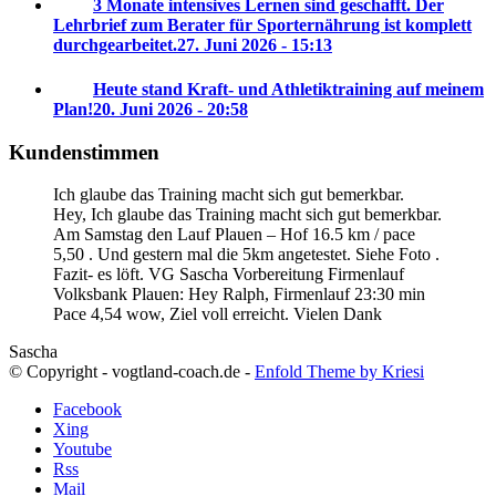
3 Monate intensives Lernen sind geschafft. Der
Lehrbrief zum Berater für Sporternährung ist komplett
durchgearbeitet.
27. Juni 2026 - 15:13
Heute stand Kraft- und Athletiktraining auf meinem
Plan!
20. Juni 2026 - 20:58
Kundenstimmen
Ich glaube das Training macht sich gut bemerkbar.
Hey, Ich glaube das Training macht sich gut bemerkbar.
Am Samstag den Lauf Plauen – Hof 16.5 km / pace
5,50 . Und gestern mal die 5km angetestet. Siehe Foto .
Fazit- es löft. VG Sascha
Vorbereitung Firmenlauf
Volksbank Plauen:
Hey Ralph, Firmenlauf 23:30 min
Pace 4,54 wow, Ziel voll erreicht. Vielen Dank
Sascha
© Copyright - vogtland-coach.de -
Enfold Theme by Kriesi
Facebook
Xing
Youtube
Rss
Mail