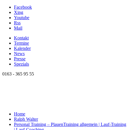
Facebook
Xing
Youtube
Rss
Mail
Kontakt
Termine
Kalender
News
Presse
Spezials
0163 - 365 95 55
Home
Ralph Walter
Personal Training – Plauen
Training allgemein | Lauf-Training
| Lauf-Coaching