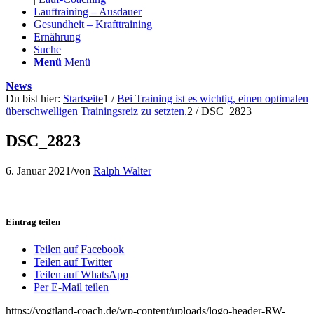
Lauftraining – Ausdauer
Gesundheit – Krafttraining
Ernährung
Suche
Menü
Menü
News
Du bist hier:
Startseite
1
/
Bei Training ist es wichtig, einen optimalen
überschwelligen Trainingsreiz zu setzten.
2
/
DSC_2823
DSC_2823
6. Januar 2021
/
von
Ralph Walter
Eintrag teilen
Teilen auf Facebook
Teilen auf Twitter
Teilen auf WhatsApp
Per E-Mail teilen
https://vogtland-coach.de/wp-content/uploads/logo-header-RW-