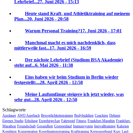
Lehrbrief...
27. Juni 2026 - 15:13
Heute stand Kraft- und Athletiktraining auf meinem
Plan...
20. Juni 2026 - 20:58
Warum Personal Training?
17. Juni 2026 - 17:01
Manchmal macht es mich nachdenklich, dass
mittlerweile fast...
17. Juni 2026 - 16:59
Der nächste Lehrbrief (Studium BSA Akademie)
steht auf...
6. Mai 2026 - 11:38
Eins haben wir beim Studium in Berlin wieder
festgestellt:...
28. April 2026 - 12:58
Meine Laufumfänge steigere ich jetzt wieder, was
sehr gut...
28. April 2026 - 12:50
Schlagworte
Ausdauer
AWO Auerbach
Beweglichkeitstraining
Bodybuilding
Coaching
Dehnen
Eigenes Studio
Erholung
ErzgebirgeAue
Fahrtspiel
Fitness
Frankfurt-Marathin
Frankfurt-
Marathon
Freundschaft
Gesundheit
Gruppenlauf
Immunsystem
Inervalltraining
Kalorien
Kondition
Konzentration
Koordinationstraining
Krafttraining
Kreissportbund
Kurs
Lauf-