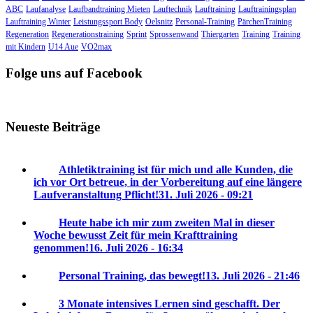
ABC
Laufanalyse
Laufbandtraining Mieten
Lauftechnik
Lauftraining
Lauftrainingsplan
Lauftraining Winter
Leistungssport Body
Oelsnitz
Personal-Training
PärchenTraining
Regeneration
Regenerationstraining
Sprint
Sprossenwand
Thiergarten
Training
Training
mit Kindern
U14 Aue
VO2max
Folge uns auf Facebook
Neueste Beiträge
Athletiktraining ist für mich und alle Kunden, die
ich vor Ort betreue, in der Vorbereitung auf eine längere
Laufveranstaltung Pflicht!
31. Juli 2026 - 09:21
Heute habe ich mir zum zweiten Mal in dieser
Woche bewusst Zeit für mein Krafttraining
genommen!
16. Juli 2026 - 16:34
Personal Training, das bewegt!
13. Juli 2026 - 21:46
3 Monate intensives Lernen sind geschafft. Der