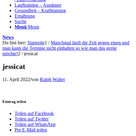
Lauftraining – Ausdauer
Gesundheit – Krafttraining
Ernährung
Suche
Menü
Menü
News
Du bist hier:
Startseite
1
/
Manchmal läuft die Zeit gegen einen und
man kann die Termine nicht einhalten so wie man das gerne
möchte!
2
/
jessicat
jessicat
11. April 2022
/
von
Ralph Walter
Eintrag teilen
Teilen auf Facebook
Teilen auf Twitter
Teilen auf WhatsApp
Per E-Mail teilen