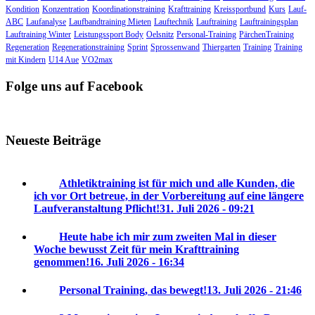
Kondition
Konzentration
Koordinationstraining
Krafttraining
Kreissportbund
Kurs
Lauf-
ABC
Laufanalyse
Laufbandtraining Mieten
Lauftechnik
Lauftraining
Lauftrainingsplan
Lauftraining Winter
Leistungssport Body
Oelsnitz
Personal-Training
PärchenTraining
Regeneration
Regenerationstraining
Sprint
Sprossenwand
Thiergarten
Training
Training
mit Kindern
U14 Aue
VO2max
Folge uns auf Facebook
Neueste Beiträge
Athletiktraining ist für mich und alle Kunden, die
ich vor Ort betreue, in der Vorbereitung auf eine längere
Laufveranstaltung Pflicht!
31. Juli 2026 - 09:21
Heute habe ich mir zum zweiten Mal in dieser
Woche bewusst Zeit für mein Krafttraining
genommen!
16. Juli 2026 - 16:34
Personal Training, das bewegt!
13. Juli 2026 - 21:46