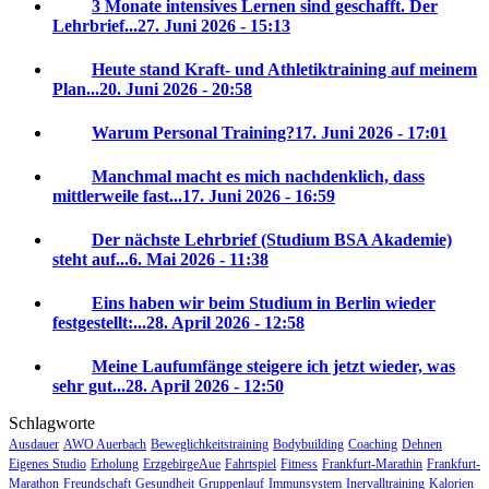
3 Monate intensives Lernen sind geschafft. Der
Lehrbrief...
27. Juni 2026 - 15:13
Heute stand Kraft- und Athletiktraining auf meinem
Plan...
20. Juni 2026 - 20:58
Warum Personal Training?
17. Juni 2026 - 17:01
Manchmal macht es mich nachdenklich, dass
mittlerweile fast...
17. Juni 2026 - 16:59
Der nächste Lehrbrief (Studium BSA Akademie)
steht auf...
6. Mai 2026 - 11:38
Eins haben wir beim Studium in Berlin wieder
festgestellt:...
28. April 2026 - 12:58
Meine Laufumfänge steigere ich jetzt wieder, was
sehr gut...
28. April 2026 - 12:50
Schlagworte
Ausdauer
AWO Auerbach
Beweglichkeitstraining
Bodybuilding
Coaching
Dehnen
Eigenes Studio
Erholung
ErzgebirgeAue
Fahrtspiel
Fitness
Frankfurt-Marathin
Frankfurt-
Marathon
Freundschaft
Gesundheit
Gruppenlauf
Immunsystem
Inervalltraining
Kalorien