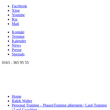
Facebook
Xing
Youtube
Rss
Mail
Kontakt
Termine
Kalender
News
Presse
Spezials
0163 - 365 95 55
Home
Ralph Walter
Personal Training – Plauen
Training allgemein | Lauf-Training
| Lauf-Coaching