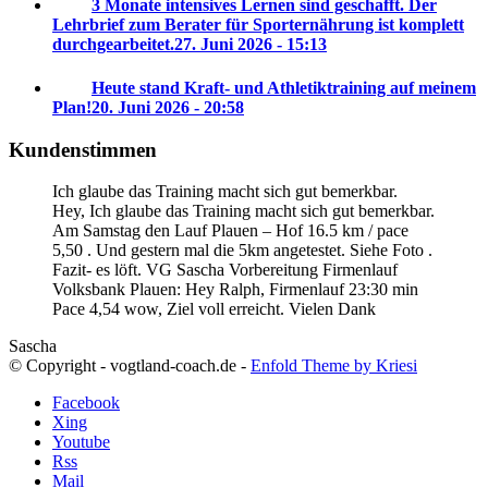
3 Monate intensives Lernen sind geschafft. Der
Lehrbrief zum Berater für Sporternährung ist komplett
durchgearbeitet.
27. Juni 2026 - 15:13
Heute stand Kraft- und Athletiktraining auf meinem
Plan!
20. Juni 2026 - 20:58
Kundenstimmen
Ich glaube das Training macht sich gut bemerkbar.
Hey, Ich glaube das Training macht sich gut bemerkbar.
Am Samstag den Lauf Plauen – Hof 16.5 km / pace
5,50 . Und gestern mal die 5km angetestet. Siehe Foto .
Fazit- es löft. VG Sascha
Vorbereitung Firmenlauf
Volksbank Plauen:
Hey Ralph, Firmenlauf 23:30 min
Pace 4,54 wow, Ziel voll erreicht. Vielen Dank
Sascha
© Copyright - vogtland-coach.de -
Enfold Theme by Kriesi
Facebook
Xing
Youtube
Rss
Mail