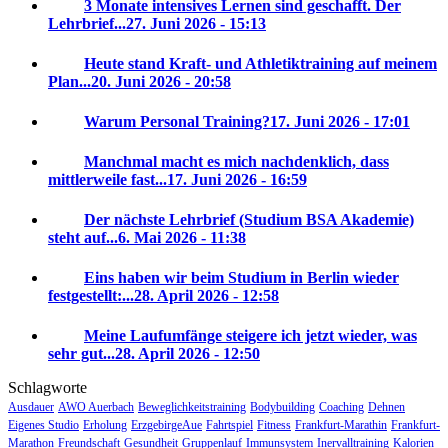
3 Monate intensives Lernen sind geschafft. Der
Lehrbrief...
27. Juni 2026 - 15:13
Heute stand Kraft- und Athletiktraining auf meinem
Plan...
20. Juni 2026 - 20:58
Warum Personal Training?
17. Juni 2026 - 17:01
Manchmal macht es mich nachdenklich, dass
mittlerweile fast...
17. Juni 2026 - 16:59
Der nächste Lehrbrief (Studium BSA Akademie)
steht auf...
6. Mai 2026 - 11:38
Eins haben wir beim Studium in Berlin wieder
festgestellt:...
28. April 2026 - 12:58
Meine Laufumfänge steigere ich jetzt wieder, was
sehr gut...
28. April 2026 - 12:50
Schlagworte
Ausdauer
AWO Auerbach
Beweglichkeitstraining
Bodybuilding
Coaching
Dehnen
Eigenes Studio
Erholung
ErzgebirgeAue
Fahrtspiel
Fitness
Frankfurt-Marathin
Frankfurt-
Marathon
Freundschaft
Gesundheit
Gruppenlauf
Immunsystem
Inervalltraining
Kalorien