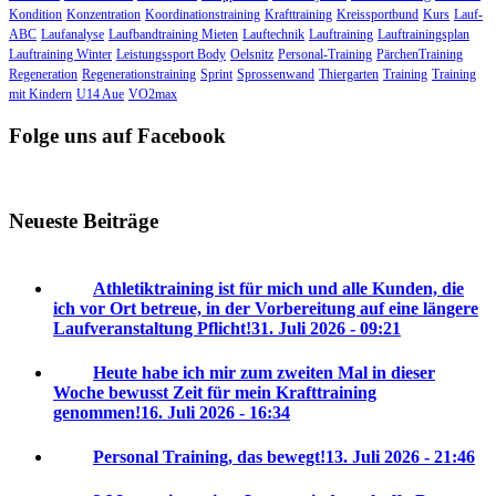
Kondition
Konzentration
Koordinationstraining
Krafttraining
Kreissportbund
Kurs
Lauf-
ABC
Laufanalyse
Laufbandtraining Mieten
Lauftechnik
Lauftraining
Lauftrainingsplan
Lauftraining Winter
Leistungssport Body
Oelsnitz
Personal-Training
PärchenTraining
Regeneration
Regenerationstraining
Sprint
Sprossenwand
Thiergarten
Training
Training
mit Kindern
U14 Aue
VO2max
Folge uns auf Facebook
Neueste Beiträge
Athletiktraining ist für mich und alle Kunden, die
ich vor Ort betreue, in der Vorbereitung auf eine längere
Laufveranstaltung Pflicht!
31. Juli 2026 - 09:21
Heute habe ich mir zum zweiten Mal in dieser
Woche bewusst Zeit für mein Krafttraining
genommen!
16. Juli 2026 - 16:34
Personal Training, das bewegt!
13. Juli 2026 - 21:46