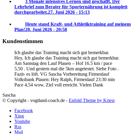
3 Monate intensives Lernen sind geschafft. Der
Lehrbrief zum Berater für Sporternährung ist komplett
durchgearbeitet.
27. Juni 2026 - 15:13
Heute stand Kraft- und Athletiktraining auf meinem
Plan!
20. Juni 2026 - 20:58
Kundenstimmen
Ich glaube das Training macht sich gut bemerkbar.
Hey, Ich glaube das Training macht sich gut bemerkbar.
Am Samstag den Lauf Plauen – Hof 16.5 km / pace
5,50 . Und gestern mal die 5km angetestet. Siehe Foto .
Fazit- es löft. VG Sascha
Vorbereitung Firmenlauf
Volksbank Plauen:
Hey Ralph, Firmenlauf 23:30 min
Pace 4,54 wow, Ziel voll erreicht. Vielen Dank
Sascha
© Copyright - vogtland-coach.de -
Enfold Theme by Kriesi
Facebook
Xing
Youtube
Rss
Mail