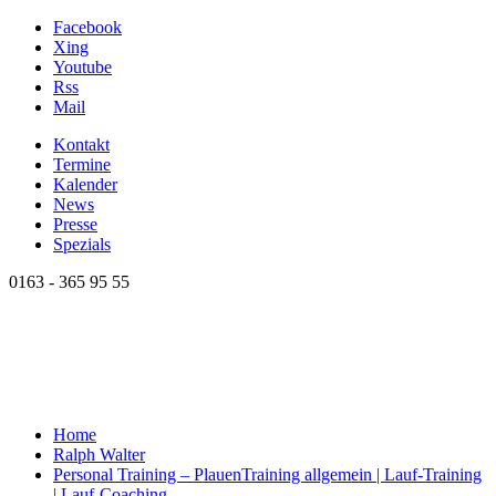
Facebook
Xing
Youtube
Rss
Mail
Kontakt
Termine
Kalender
News
Presse
Spezials
0163 - 365 95 55
Home
Ralph Walter
Personal Training – Plauen
Training allgemein | Lauf-Training
| Lauf-Coaching