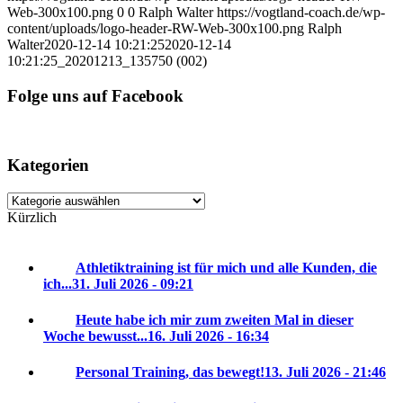
Web-300x100.png
0
0
Ralph Walter
https://vogtland-coach.de/wp-
content/uploads/logo-header-RW-Web-300x100.png
Ralph
Walter
2020-12-14 10:21:25
2020-12-14
10:21:25
_20201213_135750 (002)
Folge uns auf Facebook
Kategorien
Kategorien
Kürzlich
Athletiktraining ist für mich und alle Kunden, die
ich...
31. Juli 2026 - 09:21
Heute habe ich mir zum zweiten Mal in dieser
Woche bewusst...
16. Juli 2026 - 16:34
Personal Training, das bewegt!
13. Juli 2026 - 21:46