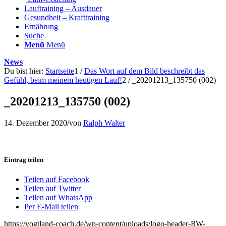
Lauftraining – Ausdauer
Gesundheit – Krafttraining
Ernährung
Suche
Menü
Menü
News
Du bist hier:
Startseite
1
/
Das Wort auf dem Bild beschreibt das
Gefühl, beim meinem heutigen Lauf!
2
/
_20201213_135750 (002)
_20201213_135750 (002)
14. Dezember 2020
/
von
Ralph Walter
Eintrag teilen
Teilen auf Facebook
Teilen auf Twitter
Teilen auf WhatsApp
Per E-Mail teilen
https://vogtland-coach.de/wp-content/uploads/logo-header-RW-