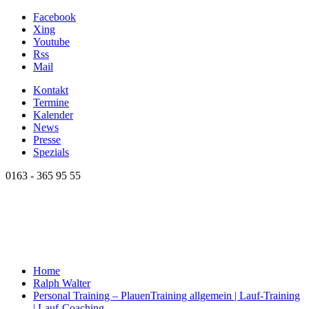
Facebook
Xing
Youtube
Rss
Mail
Kontakt
Termine
Kalender
News
Presse
Spezials
0163 - 365 95 55
Home
Ralph Walter
Personal Training – Plauen
Training allgemein | Lauf-Training
| Lauf-Coaching