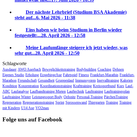
Der nächste Lehrbrief (Studium BSA Akademie)
steht auf...
6. Mai 2026 - 11:38
Eins haben wir beim Studium in Berlin wieder
festgestellt:...
28. April 2026 - 12:58
Meine Laufumfänge steigere ich jetzt wieder, was
sehr gut...
28. April 2026 - 12:50
Schlagworte
Ausdauer
AWO Auerbach
Beweglichkeitstraining
Bodybuilding
Coaching
Dehnen
Eigenes Studio
Erholung
ErzgebirgeAue
Fahrtspiel
Fitness
Frankfurt-Marathin
Frankfurt-
Marathon
Freundschaft
Gesundheit
Gruppenlauf
Immunsystem
Inervalltraining
Kalorien
Kondition
Konzentration
Koordinationstraining
Krafttraining
Kreissportbund
Kurs
Lauf-
ABC
Laufanalyse
Laufbandtraining Mieten
Lauftechnik
Lauftraining
Lauftrainingsplan
Lauftraining Winter
Leistungssport Body
Oelsnitz
Personal-Training
PärchenTraining
Regeneration
Regenerationstraining
Sprint
Sprossenwand
Thiergarten
Training
Training
mit Kindern
U14 Aue
VO2max
Folge uns auf Facebook