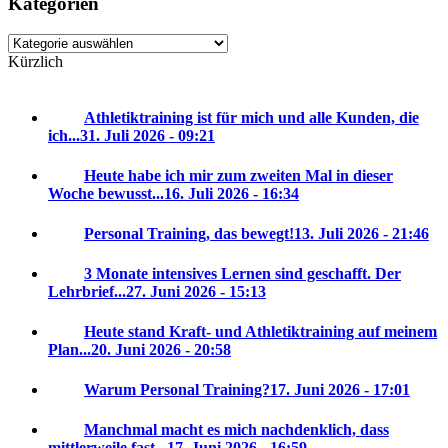
Kategorien
Kategorien
Kürzlich
Athletiktraining ist für mich und alle Kunden, die
ich...
31. Juli 2026 - 09:21
Heute habe ich mir zum zweiten Mal in dieser
Woche bewusst...
16. Juli 2026 - 16:34
Personal Training, das bewegt!
13. Juli 2026 - 21:46
3 Monate intensives Lernen sind geschafft. Der
Lehrbrief...
27. Juni 2026 - 15:13
Heute stand Kraft- und Athletiktraining auf meinem
Plan...
20. Juni 2026 - 20:58
Warum Personal Training?
17. Juni 2026 - 17:01
Manchmal macht es mich nachdenklich, dass
mittlerweile fast...
17. Juni 2026 - 16:59