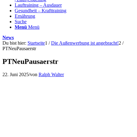
Lauftraining – Ausdauer
Gesundheit – Krafttraining
Ernährung
Suche
Menü
Menü
News
Du bist hier:
Startseite
1
/
Die Außenwerbung ist angebracht!
2
/
PTNeuPausaerstr
PTNeuPausaerstr
22. Juni 2025
/
von
Ralph Walter