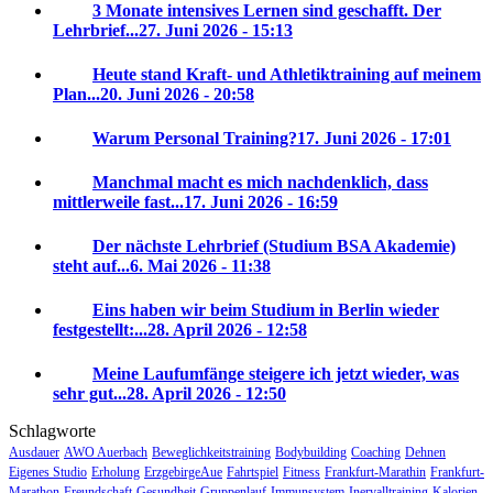
3 Monate intensives Lernen sind geschafft. Der
Lehrbrief...
27. Juni 2026 - 15:13
Heute stand Kraft- und Athletiktraining auf meinem
Plan...
20. Juni 2026 - 20:58
Warum Personal Training?
17. Juni 2026 - 17:01
Manchmal macht es mich nachdenklich, dass
mittlerweile fast...
17. Juni 2026 - 16:59
Der nächste Lehrbrief (Studium BSA Akademie)
steht auf...
6. Mai 2026 - 11:38
Eins haben wir beim Studium in Berlin wieder
festgestellt:...
28. April 2026 - 12:58
Meine Laufumfänge steigere ich jetzt wieder, was
sehr gut...
28. April 2026 - 12:50
Schlagworte
Ausdauer
AWO Auerbach
Beweglichkeitstraining
Bodybuilding
Coaching
Dehnen
Eigenes Studio
Erholung
ErzgebirgeAue
Fahrtspiel
Fitness
Frankfurt-Marathin
Frankfurt-
Marathon
Freundschaft
Gesundheit
Gruppenlauf
Immunsystem
Inervalltraining
Kalorien