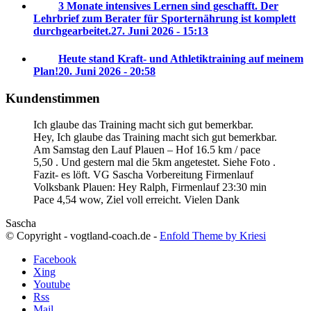
3 Monate intensives Lernen sind geschafft. Der
Lehrbrief zum Berater für Sporternährung ist komplett
durchgearbeitet.
27. Juni 2026 - 15:13
Heute stand Kraft- und Athletiktraining auf meinem
Plan!
20. Juni 2026 - 20:58
Kundenstimmen
Ich glaube das Training macht sich gut bemerkbar.
Hey, Ich glaube das Training macht sich gut bemerkbar.
Am Samstag den Lauf Plauen – Hof 16.5 km / pace
5,50 . Und gestern mal die 5km angetestet. Siehe Foto .
Fazit- es löft. VG Sascha
Vorbereitung Firmenlauf
Volksbank Plauen:
Hey Ralph, Firmenlauf 23:30 min
Pace 4,54 wow, Ziel voll erreicht. Vielen Dank
Sascha
© Copyright - vogtland-coach.de -
Enfold Theme by Kriesi
Facebook
Xing
Youtube
Rss
Mail