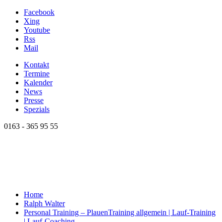
Facebook
Xing
Youtube
Rss
Mail
Kontakt
Termine
Kalender
News
Presse
Spezials
0163 - 365 95 55
Home
Ralph Walter
Personal Training – Plauen
Training allgemein | Lauf-Training
| Lauf-Coaching