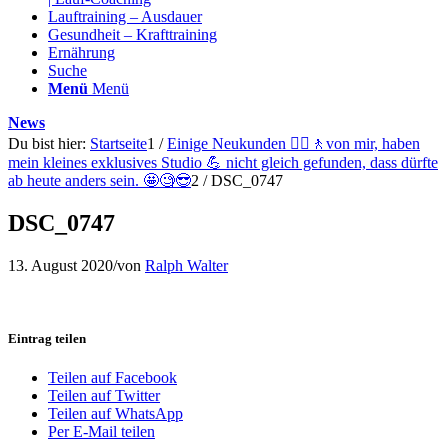
Lauftraining – Ausdauer
Gesundheit – Krafttraining
Ernährung
Suche
Menü
Menü
News
Du bist hier:
Startseite
1
/
Einige Neukunden 🚶‍♀️🚶von mir, haben
mein kleines exklusives Studio 💪 nicht gleich gefunden, dass dürfte
ab heute anders sein. 🤩🧐😎
2
/
DSC_0747
DSC_0747
13. August 2020
/
von
Ralph Walter
Eintrag teilen
Teilen auf Facebook
Teilen auf Twitter
Teilen auf WhatsApp
Per E-Mail teilen