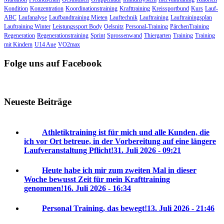
Kondition
Konzentration
Koordinationstraining
Krafttraining
Kreissportbund
Kurs
Lauf-
ABC
Laufanalyse
Laufbandtraining Mieten
Lauftechnik
Lauftraining
Lauftrainingsplan
Lauftraining Winter
Leistungssport Body
Oelsnitz
Personal-Training
PärchenTraining
Regeneration
Regenerationstraining
Sprint
Sprossenwand
Thiergarten
Training
Training
mit Kindern
U14 Aue
VO2max
Folge uns auf Facebook
Neueste Beiträge
Athletiktraining ist für mich und alle Kunden, die
ich vor Ort betreue, in der Vorbereitung auf eine längere
Laufveranstaltung Pflicht!
31. Juli 2026 - 09:21
Heute habe ich mir zum zweiten Mal in dieser
Woche bewusst Zeit für mein Krafttraining
genommen!
16. Juli 2026 - 16:34
Personal Training, das bewegt!
13. Juli 2026 - 21:46