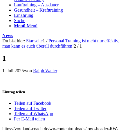
Lauftraining – Ausdauer
Gesundheit – Krafttraining
Ernährung
Suche
Menü
Menü
News
Du bist hier:
Startseite
1
/
Personal Training ist nicht nur effektiv,
man kann es auch überall durchführen!
2
/
1
1
1. Juli 2025
/
von
Ralph Walter
Eintrag teilen
Teilen auf Facebook
Teilen auf Twitter
Teilen auf WhatsApp
Per E-Mail teilen
https://vogtland-coach.de/wp-content/uploads/logo-header-RW-