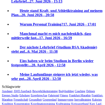
Lehrbrief...
27. Juni 2026 - 15:13
Heute stand Kraft- und Athletiktraining auf meinem
Plan...
20. Juni 2026 - 20:58
Warum Personal Training?
17. Juni 2026 - 17:01
Manchmal macht es mich nachdenklich, dass
mittlerweile fast...
17. Juni 2026 - 16:59
Der nächste Lehrbrief (Studium BSA Akademie)
steht auf...
6. Mai 2026 - 11:38
Eins haben wir beim Studium in Berlin wieder
festgestellt:...
28. April 2026 - 12:58
Meine Laufumfänge steigere ich jetzt wieder, was
sehr gut...
28. April 2026 - 12:50
Schlagworte
Ausdauer
AWO Auerbach
Beweglichkeitstraining
Bodybuilding
Coaching
Dehnen
Eigenes Studio
Erholung
ErzgebirgeAue
Fahrtspiel
Fitness
Frankfurt-Marathin
Frankfurt-
Marathon
Freundschaft
Gesundheit
Gruppenlauf
Immunsystem
Inervalltraining
Kalorien
Kondition
Konzentration
Koordinationstraining
Krafttraining
Kreissportbund
Kurs
Lauf-