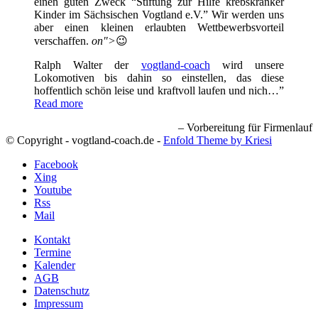
einen guten Zweck “Stiftung zur Hilfe krebskranker
Kinder im Sächsischen Vogtland e.V.” Wir werden uns
aber einen kleinen erlaubten Wettbewerbsvorteil
verschaffen.
on">
😉
Ralph Walter der
vogtland-coach
wird unsere
Lokomotiven bis dahin so einstellen, das diese
hoffentlich schön leise und kraftvoll laufen und nich…
Read more
Vorbereitung für Firmenlauf
© Copyright - vogtland-coach.de -
Enfold Theme by Kriesi
Facebook
Xing
Youtube
Rss
Mail
Kontakt
Termine
Kalender
AGB
Datenschutz
Impressum