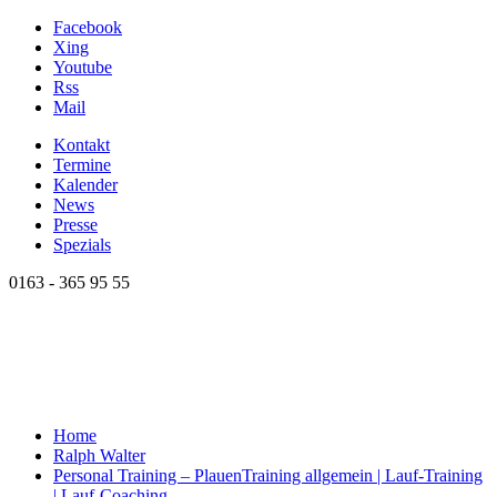
Facebook
Xing
Youtube
Rss
Mail
Kontakt
Termine
Kalender
News
Presse
Spezials
0163 - 365 95 55
Home
Ralph Walter
Personal Training – Plauen
Training allgemein | Lauf-Training
| Lauf-Coaching