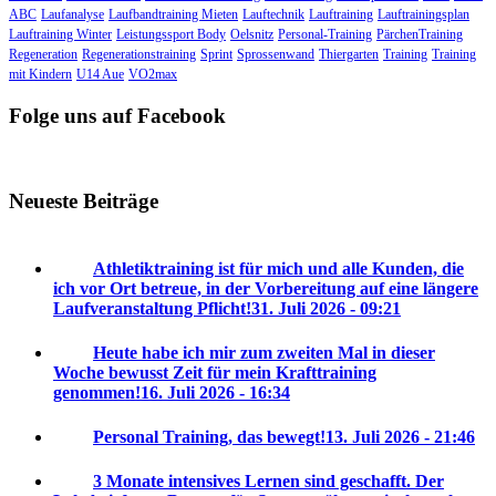
ABC
Laufanalyse
Laufbandtraining Mieten
Lauftechnik
Lauftraining
Lauftrainingsplan
Lauftraining Winter
Leistungssport Body
Oelsnitz
Personal-Training
PärchenTraining
Regeneration
Regenerationstraining
Sprint
Sprossenwand
Thiergarten
Training
Training
mit Kindern
U14 Aue
VO2max
Folge uns auf Facebook
Neueste Beiträge
Athletiktraining ist für mich und alle Kunden, die
ich vor Ort betreue, in der Vorbereitung auf eine längere
Laufveranstaltung Pflicht!
31. Juli 2026 - 09:21
Heute habe ich mir zum zweiten Mal in dieser
Woche bewusst Zeit für mein Krafttraining
genommen!
16. Juli 2026 - 16:34
Personal Training, das bewegt!
13. Juli 2026 - 21:46
3 Monate intensives Lernen sind geschafft. Der