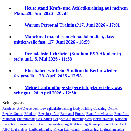
Heute stand Kraft- und Athletiktraining auf meinem
Plan...
20. Juni 2026 - 20:58
Warum Personal Training?
17. Juni 2026 - 17:01
Manchmal macht es mich nachdenklich, dass
mittlerweile fast...
17. Juni 2026 - 16:59
Der nächste Lehrbrief (Studium BSA Akademie)
steht auf...
6. Mai 2026 - 11:38
Eins haben wir beim Studium in Berlin wieder
festgestellt:...
28. April 2026 - 12:58
Meine Laufumfänge steigere ich jetzt wieder, was
sehr gut...
28. April 2026 - 12:50
Schlagworte
Ausdauer
AWO Auerbach
Beweglichkeitstraining
Bodybuilding
Coaching
Dehnen
Eigenes Studio
Erholung
ErzgebirgeAue
Fahrtspiel
Fitness
Frankfurt-Marathin
Frankfurt-
Marathon
Freundschaft
Gesundheit
Gruppenlauf
Immunsystem
Inervalltraining
Kalorien
Kondition
Konzentration
Koordinationstraining
Krafttraining
Kreissportbund
Kurs
Lauf-
ABC
Laufanalyse
Laufbandtraining Mieten
Lauftechnik
Lauftraining
Lauftrainingsplan