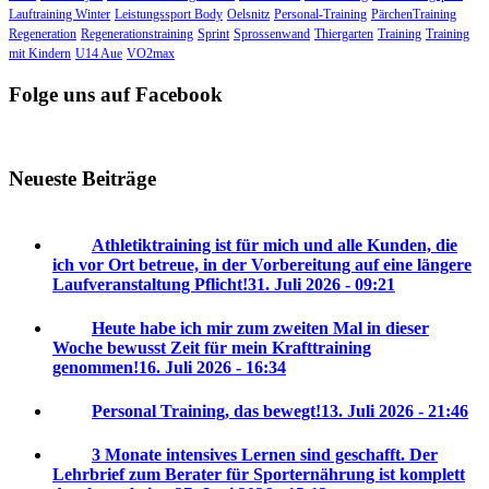
Lauftraining Winter
Leistungssport Body
Oelsnitz
Personal-Training
PärchenTraining
Regeneration
Regenerationstraining
Sprint
Sprossenwand
Thiergarten
Training
Training
mit Kindern
U14 Aue
VO2max
Folge uns auf Facebook
Neueste Beiträge
Athletiktraining ist für mich und alle Kunden, die
ich vor Ort betreue, in der Vorbereitung auf eine längere
Laufveranstaltung Pflicht!
31. Juli 2026 - 09:21
Heute habe ich mir zum zweiten Mal in dieser
Woche bewusst Zeit für mein Krafttraining
genommen!
16. Juli 2026 - 16:34
Personal Training, das bewegt!
13. Juli 2026 - 21:46
3 Monate intensives Lernen sind geschafft. Der
Lehrbrief zum Berater für Sporternährung ist komplett