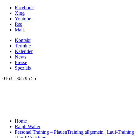
Facebook
Xing
Youtube
Rss
Mail
Kontakt
Termine
Kalender
News
Presse
Spezials
0163 - 365 95 55
Home
Ralph Walter
Personal Training – Plauen
Training allgemein | Lauf-Training
| Lauf-Coaching