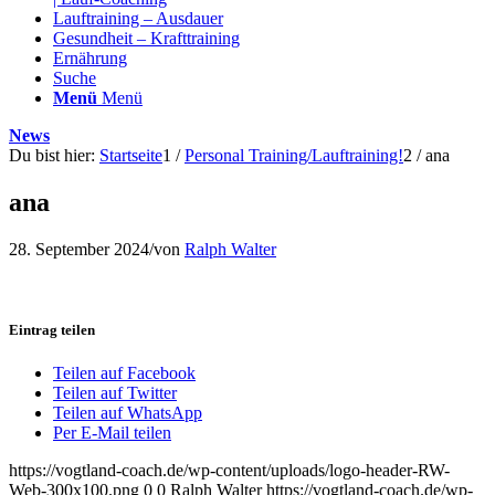
Lauftraining – Ausdauer
Gesundheit – Krafttraining
Ernährung
Suche
Menü
Menü
News
Du bist hier:
Startseite
1
/
Personal Training/Lauftraining!
2
/
ana
ana
28. September 2024
/
von
Ralph Walter
Eintrag teilen
Teilen auf Facebook
Teilen auf Twitter
Teilen auf WhatsApp
Per E-Mail teilen
https://vogtland-coach.de/wp-content/uploads/logo-header-RW-
Web-300x100.png
0
0
Ralph Walter
https://vogtland-coach.de/wp-