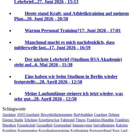
Lehrbrief...
27. Juni 2026 - 15:13
Heute stand Kraft- und Athletiktraining auf meinem
Plan...
20. Juni 2026 - 20:58
Warum Personal Training?
17. Juni 2026 - 17:01
Manchmal macht es mich nachdenklich, dass
mittlerweile fast...
17. Juni 2026 - 16:59
Der nächste Lehrbrief (Studium BSA Akademie)
steht auf...
6. Mai 2026 - 11:38
Eins haben wir beim Studium in Berlin wieder
festgestellt:...
28. April 2026 - 12:58
Meine Laufumfänge steigere ich jetzt wieder, was
sehr gut...
28. April 2026 - 12:50
Schlagworte
Ausdauer
AWO Auerbach
Beweglichkeitstraining
Bodybuilding
Coaching
Dehnen
Eigenes Studio
Erholung
ErzgebirgeAue
Fahrtspiel
Fitness
Frankfurt-Marathin
Frankfurt-
Marathon
Freundschaft
Gesundheit
Gruppenlauf
Immunsystem
Inervalltraining
Kalorien
Kondition
Konzentration
Koordinationstraining
Krafttraining
Kreissportbund
Kurs
Lauf-