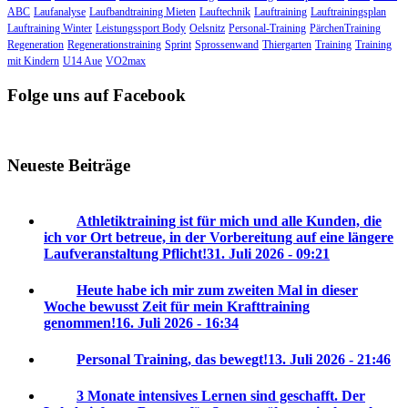
ABC
Laufanalyse
Laufbandtraining Mieten
Lauftechnik
Lauftraining
Lauftrainingsplan
Lauftraining Winter
Leistungssport Body
Oelsnitz
Personal-Training
PärchenTraining
Regeneration
Regenerationstraining
Sprint
Sprossenwand
Thiergarten
Training
Training
mit Kindern
U14 Aue
VO2max
Folge uns auf Facebook
Neueste Beiträge
Athletiktraining ist für mich und alle Kunden, die
ich vor Ort betreue, in der Vorbereitung auf eine längere
Laufveranstaltung Pflicht!
31. Juli 2026 - 09:21
Heute habe ich mir zum zweiten Mal in dieser
Woche bewusst Zeit für mein Krafttraining
genommen!
16. Juli 2026 - 16:34
Personal Training, das bewegt!
13. Juli 2026 - 21:46
3 Monate intensives Lernen sind geschafft. Der