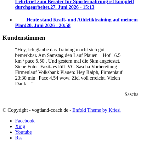
Lehrbrief zum Berater für Sporternährung ist komplett
durchgearbeitet.
27. Juni 2026 - 15:13
Heute stand Kraft- und Athletiktraining auf meinem
Plan!
20. Juni 2026 - 20:58
Kundenstimmen
Hey, Ich glaube das Training macht sich gut
bemerkbar. Am Samstag den Lauf Plauen – Hof 16.5
km / pace 5,50 . Und gestern mal die 5km angetestet.
Siehe Foto . Fazit- es löft. VG Sascha
Vorbereitung
Firmenlauf Volksbank Plauen:
Hey Ralph, Firmenlauf
23:30 min
Pace 4,54 wow, Ziel voll erreicht. Vielen
Dank
Sascha
© Copyright - vogtland-coach.de -
Enfold Theme by Kriesi
Facebook
Xing
Youtube
Rss