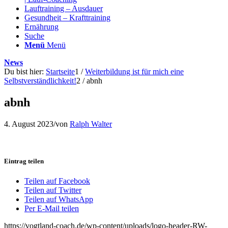
Lauftraining – Ausdauer
Gesundheit – Krafttraining
Ernährung
Suche
Menü
Menü
News
Du bist hier:
Startseite
1
/
Weiterbildung ist für mich eine
Selbstverständlichkeit!
2
/
abnh
abnh
4. August 2023
/
von
Ralph Walter
Eintrag teilen
Teilen auf Facebook
Teilen auf Twitter
Teilen auf WhatsApp
Per E-Mail teilen
https://vogtland-coach.de/wp-content/uploads/logo-header-RW-