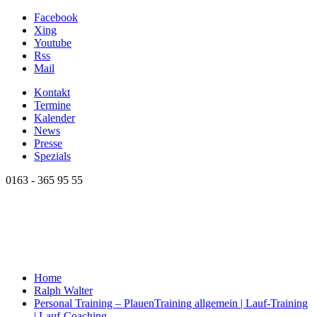
Facebook
Xing
Youtube
Rss
Mail
Kontakt
Termine
Kalender
News
Presse
Spezials
0163 - 365 95 55
Home
Ralph Walter
Personal Training – Plauen
Training allgemein | Lauf-Training
| Lauf-Coaching