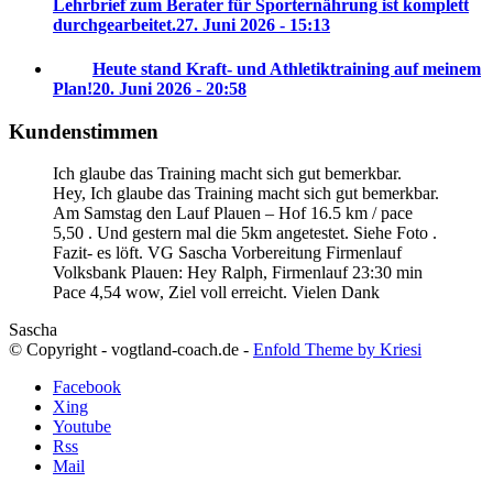
Lehrbrief zum Berater für Sporternährung ist komplett
durchgearbeitet.
27. Juni 2026 - 15:13
Heute stand Kraft- und Athletiktraining auf meinem
Plan!
20. Juni 2026 - 20:58
Kundenstimmen
Ich glaube das Training macht sich gut bemerkbar.
Hey, Ich glaube das Training macht sich gut bemerkbar.
Am Samstag den Lauf Plauen – Hof 16.5 km / pace
5,50 . Und gestern mal die 5km angetestet. Siehe Foto .
Fazit- es löft. VG Sascha
Vorbereitung Firmenlauf
Volksbank Plauen:
Hey Ralph, Firmenlauf 23:30 min
Pace 4,54 wow, Ziel voll erreicht. Vielen Dank
Sascha
© Copyright - vogtland-coach.de -
Enfold Theme by Kriesi
Facebook
Xing
Youtube
Rss
Mail