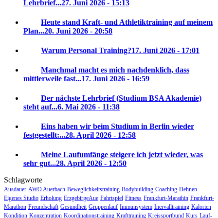
Lehrbrief...
27. Juni 2026 - 15:13
Heute stand Kraft- und Athletiktraining auf meinem
Plan...
20. Juni 2026 - 20:58
Warum Personal Training?
17. Juni 2026 - 17:01
Manchmal macht es mich nachdenklich, dass
mittlerweile fast...
17. Juni 2026 - 16:59
Der nächste Lehrbrief (Studium BSA Akademie)
steht auf...
6. Mai 2026 - 11:38
Eins haben wir beim Studium in Berlin wieder
festgestellt:...
28. April 2026 - 12:58
Meine Laufumfänge steigere ich jetzt wieder, was
sehr gut...
28. April 2026 - 12:50
Schlagworte
Ausdauer
AWO Auerbach
Beweglichkeitstraining
Bodybuilding
Coaching
Dehnen
Eigenes Studio
Erholung
ErzgebirgeAue
Fahrtspiel
Fitness
Frankfurt-Marathin
Frankfurt-
Marathon
Freundschaft
Gesundheit
Gruppenlauf
Immunsystem
Inervalltraining
Kalorien
Kondition
Konzentration
Koordinationstraining
Krafttraining
Kreissportbund
Kurs
Lauf-