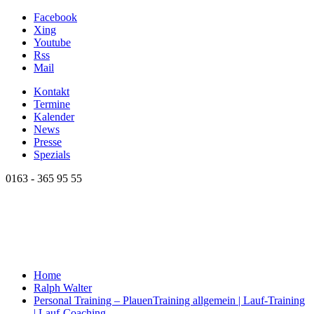
Facebook
Xing
Youtube
Rss
Mail
Kontakt
Termine
Kalender
News
Presse
Spezials
0163 - 365 95 55
Home
Ralph Walter
Personal Training – Plauen
Training allgemein | Lauf-Training
| Lauf-Coaching