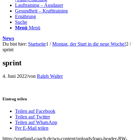
Lauftraining – Ausdauer
Gesundheit – Krafttraining
Ernährung
Suche
Menü
Menü
News
Du bist hier:
Startseite
1
/
Montag, der Start in die neue Woche!
2
/
sprint
sprint
4. Juni 2022
/
von
Ralph Walter
Eintrag teilen
Teilen auf Facebook
Teilen auf Twitter
Teilen auf WhatsApp
Per E-Mail teilen
https://vogtland-coach.de/wp-content/uploads/logo-header-RW-