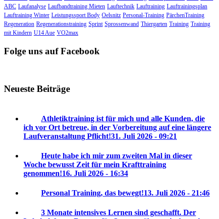
ABC
Laufanalyse
Laufbandtraining Mieten
Lauftechnik
Lauftraining
Lauftrainingsplan
Lauftraining Winter
Leistungssport Body
Oelsnitz
Personal-Training
PärchenTraining
Regeneration
Regenerationstraining
Sprint
Sprossenwand
Thiergarten
Training
Training
mit Kindern
U14 Aue
VO2max
Folge uns auf Facebook
Neueste Beiträge
Athletiktraining ist für mich und alle Kunden, die
ich vor Ort betreue, in der Vorbereitung auf eine längere
Laufveranstaltung Pflicht!
31. Juli 2026 - 09:21
Heute habe ich mir zum zweiten Mal in dieser
Woche bewusst Zeit für mein Krafttraining
genommen!
16. Juli 2026 - 16:34
Personal Training, das bewegt!
13. Juli 2026 - 21:46
3 Monate intensives Lernen sind geschafft. Der